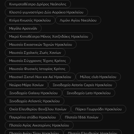
Κινηματοθέατρο Δρήρος Νεάπολης
Κλειστό γυμναστήριο Δύο Αοράκια Ηρακλείου
Κτήμα Κνωσός Ηρακλείου
Λιμάνι Αγίου Νικολάου
Μεγάλο Αρσενάλι
Μικρό Κηποθέατρο Μάνος Χατζηδάκις Ηρακλείου
Μουσείο Εικαστικών Τεχνών Ηρακλείου
Μουσείο Σχολικής Ζωής Χανίων
Μουσείο Σύγχρονης Τέχνης Κρήτης
Μουσείο Φυσικής Ιστορίας Κρήτης
Μουσική Σκηνή Νυν και Αεί Ηρακλείου
Μύλος club Ηρακλείου
Νεώριο Μόρο Χανίων
Ξενοδοχείο Astoria Capsis Ηρακλείου
Ξενοδοχείο Galaxy Ηρακλείου
Ξενοδοχείο Lato Ηρακλείου
Ξενοδοχείο Ατλαντίς Ηρακλείου
Οικία Ελευθερίου Βενιζέλου Χανίων
Πάρκο Γεωργιάδη Ηρακλείου
Παγκρήτιο στάδιο Ηρακλείου
Πλατεία 1866 Χανίων
Πλατεία Αγίας Αικατερίνης Ηρακλείου
Πλατεία Αγίου Τίτου Ηρακλείου
Πλατεία Ελευθερίας Ηρακλείου