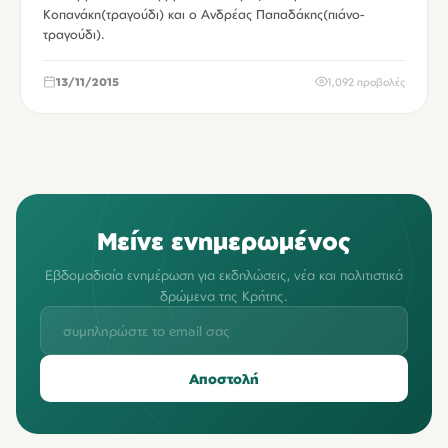
Κοπανάκη(τραγούδι) και ο Ανδρέας Παπαδάκης(πιάνο-
τραγούδι).
13/11/2015
1,092 προβολές
Μείνε ενημερωμένος
Εβδομαδιαία ενημέρωση για εκδηλώσεις, νέα και πολιτιστικά
δρώμενα της Κρήτης.
Αποστολή