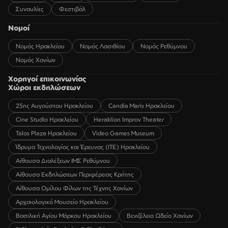
Συναυλίες
Φεστιβάλ
Νομοί
Νομός Ηρακλείου
Νομός Λασιθίου
Νομός Ρεθύμνου
Νομός Χανίων
Χορηγοί επικοινωνίας
Χώροι εκδηλώσεων
25ης Αυγούστου Ηρακλείου
Candia Maris Ηρακλείου
Cine Studio Ηρακλείου
Heraklion Improv Theater
Talos Plaza Ηρακλείου
Video Games Museum
Ίδρυμα Τεχνολογίας και Έρευνας (ΙΤΕ) Ηρακλείου
Αίθουσα Διαλέξεων ΙΜΣ Ρεθύμνου
Αίθουσα Εκδηλώσεων Περιφέρειας Κρήτης
Αίθουσα Ομίλου Φίλων της Τέχνης Χανίων
Αρχαιολογικό Μουσείο Ηρακλείου
Βασιλική Αγίου Μάρκου Ηρακλείου
Βενιζέλειο Ωδείο Χανίων