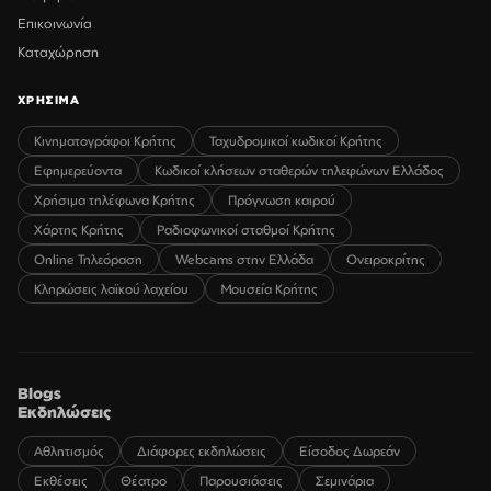
Επικοινωνία
Καταχώρηση
ΧΡΗΣΙΜΑ
Κινηματογράφοι Κρήτης
Ταχυδρομικοί κωδικοί Κρήτης
Εφημερεύοντα
Κωδικοί κλήσεων σταθερών τηλεφώνων Ελλάδος
Χρήσιμα τηλέφωνα Κρήτης
Πρόγνωση καιρού
Χάρτης Κρήτης
Ραδιοφωνικοί σταθμοί Κρήτης
Online Τηλεόραση
Webcams στην Ελλάδα
Ονειροκρίτης
Κληρώσεις λαϊκού λαχείου
Μουσεία Κρήτης
Blogs
Εκδηλώσεις
Αθλητισμός
Διάφορες εκδηλώσεις
Είσοδος Δωρεάν
Εκθέσεις
Θέατρο
Παρουσιάσεις
Σεμινάρια