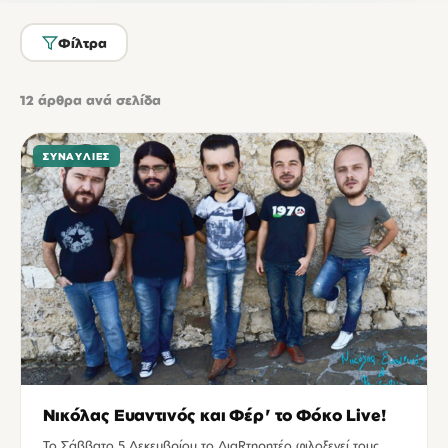
Φίλτρα
12
άρθρα ανά σελίδα
ΣΥΝΑΥΛΊΕΣ
Νικόλας Ευαντινός και Φέρ' το Φόκο Live!
Το Σάββατο 5 Δεκεμβρίου το ΔιαRτηρητέο φιλοξενεί τους