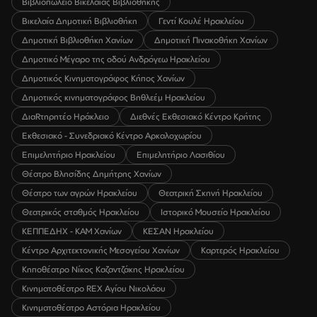
Βιβλιοπωλείο Βικελαίας Βιβλιοθήκης
Βικελαία Δημοτική Βιβλιοθήκη
Γεντί Κουλέ Ηρακλείου
Δημοτική Βιβλιοθήκη Χανίων
Δημοτική Πινακοθήκη Χανίων
Δημοτικό Μέγαρο της οδού Ανδρόγεω Ηρακλείου
Δημοτικός Κινηματογράφος Κήπος Χανίων
Δημοτικός κινηματογράφος Βηθλεέμ Ηρακλείου
ΔιαRτηρητέο Ηράκλειο
Διεθνές Εκθεσιακό Κέντρο Κρήτης
Εκθεσιακό - Συνεδριακό Κέντρο Αρκαλοχωρίου
Επιμελητήριο Ηρακλείου
Επιμελητήριο Λασιθίου
Θέατρο Βλησίδης Δημήτρης Χανίων
Θέατρο των αγρών Ηρακλείου
Θεατρική Σκηνή Ηρακλείου
Θεατρικός σταθμός Ηρακλείου
Ιστορικό Μουσείο Ηρακλείου
ΚΕΠΠΕΔΗΧ - ΚΑΜ Χανίων
ΚΕΣΑΝ Ηρακλείου
Κέντρο Αρχιτεκτονικής Μεσογείου Χανίων
Καρτερός Ηρακλείου
Κηποθέατρο Νίκος Καζαντζάκης Ηρακλείου
Κινηματοθέατρο REX Αγίου Νικολάου
Κινηματοθέατρο Αστόρια Ηρακλείου