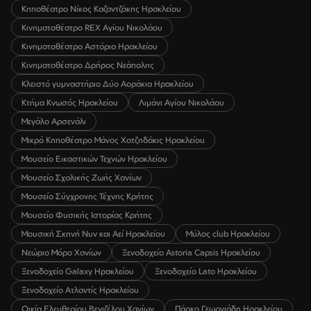
Κηποθέατρο Νίκος Καζαντζάκης Ηρακλείου
Κινηματοθέατρο REX Αγίου Νικολάου
Κινηματοθέατρο Αστόρια Ηρακλείου
Κινηματοθέατρο Δρήρος Νεάπολης
Κλειστό γυμναστήριο Δύο Αοράκια Ηρακλείου
Κτήμα Κνωσός Ηρακλείου
Λιμάνι Αγίου Νικολάου
Μεγάλο Αρσενάλι
Μικρό Κηποθέατρο Μάνος Χατζηδάκις Ηρακλείου
Μουσείο Εικαστικών Τεχνών Ηρακλείου
Μουσείο Σχολικής Ζωής Χανίων
Μουσείο Σύγχρονης Τέχνης Κρήτης
Μουσείο Φυσικής Ιστορίας Κρήτης
Μουσική Σκηνή Νυν και Αεί Ηρακλείου
Μύλος club Ηρακλείου
Νεώριο Μόρο Χανίων
Ξενοδοχείο Astoria Capsis Ηρακλείου
Ξενοδοχείο Galaxy Ηρακλείου
Ξενοδοχείο Lato Ηρακλείου
Ξενοδοχείο Ατλαντίς Ηρακλείου
Οικία Ελευθερίου Βενιζέλου Χανίων
Πάρκο Γεωργιάδη Ηρακλείου