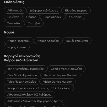
Εκδηλώσεις
Αθλητισμός
Διάφορες εκδηλώσεις
Είσοδος Δωρεάν
Εκθέσεις
Θέατρο
Παρουσιάσεις
Σεμινάρια
Συναυλίες
Φεστιβάλ
Νομοί
Νομός Ηρακλείου
Νομός Λασιθίου
Νομός Ρεθύμνου
Νομός Χανίων
Χορηγοί επικοινωνίας
Χώροι εκδηλώσεων
25ης Αυγούστου Ηρακλείου
Candia Maris Ηρακλείου
Cine Studio Ηρακλείου
Heraklion Improv Theater
Talos Plaza Ηρακλείου
Video Games Museum
Ίδρυμα Τεχνολογίας και Έρευνας (ΙΤΕ) Ηρακλείου
Αίθουσα Διαλέξεων ΙΜΣ Ρεθύμνου
Αίθουσα Εκδηλώσεων Περιφέρειας Κρήτης