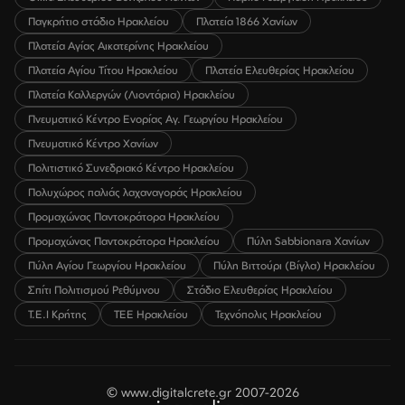
Παγκρήτιο στάδιο Ηρακλείου
Πλατεία 1866 Χανίων
Πλατεία Αγίας Αικατερίνης Ηρακλείου
Πλατεία Αγίου Τίτου Ηρακλείου
Πλατεία Ελευθερίας Ηρακλείου
Πλατεία Καλλεργών (Λιοντάρια) Ηρακλείου
Πνευματικό Κέντρο Ενορίας Αγ. Γεωργίου Ηρακλείου
Πνευματικό Κέντρο Χανίων
Πολιτιστικό Συνεδριακό Κέντρο Ηρακλείου
Πολυχώρος παλιάς λαχαναγοράς Ηρακλείου
Προμαχώνας Παντοκράτορα Ηρακλείου
Προμαχώνας Παντοκράτορα Ηρακλείου
Πύλη Sabbionara Χανίων
Πύλη Αγίου Γεωργίου Ηρακλείου
Πύλη Βιττούρι (Βίγλα) Ηρακλείου
Σπίτι Πολιτισμού Ρεθύμνου
Στάδιο Ελευθερίας Ηρακλείου
Τ.Ε.Ι Κρήτης
ΤΕΕ Ηρακλείου
Τεχνόπολις Ηρακλείου
© www.digitalcrete.gr 2007-2026