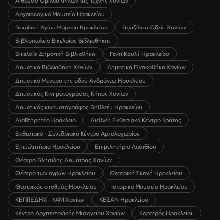
Αίθουσα Ομίλου Φίλων της Τέχνης Χανίων
Αρχαιολογικό Μουσείο Ηρακλείου
Βασιλική Αγίου Μάρκου Ηρακλείου
Βενιζέλειο Ωδείο Χανίων
Βιβλιοπωλείο Βικελαίας Βιβλιοθήκης
Βικελαία Δημοτική Βιβλιοθήκη
Γεντί Κουλέ Ηρακλείου
Δημοτική Βιβλιοθήκη Χανίων
Δημοτική Πινακοθήκη Χανίων
Δημοτικό Μέγαρο της οδού Ανδρόγεω Ηρακλείου
Δημοτικός Κινηματογράφος Κήπος Χανίων
Δημοτικός κινηματογράφος Βηθλεέμ Ηρακλείου
ΔιαRτηρητέο Ηράκλειο
Διεθνές Εκθεσιακό Κέντρο Κρήτης
Εκθεσιακό - Συνεδριακό Κέντρο Αρκαλοχωρίου
Επιμελητήριο Ηρακλείου
Επιμελητήριο Λασιθίου
Θέατρο Βλησίδης Δημήτρης Χανίων
Θέατρο των αγρών Ηρακλείου
Θεατρική Σκηνή Ηρακλείου
Θεατρικός σταθμός Ηρακλείου
Ιστορικό Μουσείο Ηρακλείου
ΚΕΠΠΕΔΗΧ - ΚΑΜ Χανίων
ΚΕΣΑΝ Ηρακλείου
Κέντρο Αρχιτεκτονικής Μεσογείου Χανίων
Καρτερός Ηρακλείου