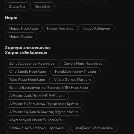
Συναυλίες
Φεστιβάλ
Νομοί
Νομός Ηρακλείου
Νομός Λασιθίου
Νομός Ρεθύμνου
Νομός Χανίων
Χορηγοί επικοινωνίας
Χώροι εκδηλώσεων
25ης Αυγούστου Ηρακλείου
Candia Maris Ηρακλείου
Cine Studio Ηρακλείου
Heraklion Improv Theater
Talos Plaza Ηρακλείου
Video Games Museum
Ίδρυμα Τεχνολογίας και Έρευνας (ΙΤΕ) Ηρακλείου
Αίθουσα Διαλέξεων ΙΜΣ Ρεθύμνου
Αίθουσα Εκδηλώσεων Περιφέρειας Κρήτης
Αίθουσα Ομίλου Φίλων της Τέχνης Χανίων
Αρχαιολογικό Μουσείο Ηρακλείου
Βασιλική Αγίου Μάρκου Ηρακλείου
Βενιζέλειο Ωδείο Χανίων