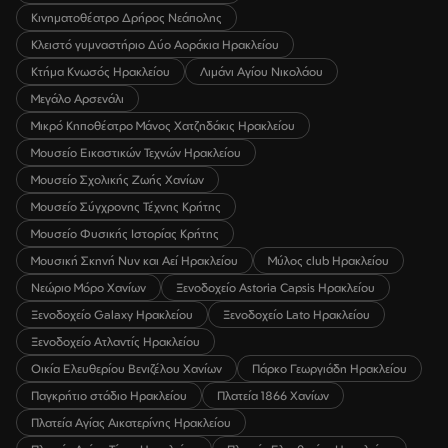
Κινηματοθέατρο Δρήρος Νεάπολης
Κλειστό γυμναστήριο Δύο Αοράκια Ηρακλείου
Κτήμα Κνωσός Ηρακλείου
Λιμάνι Αγίου Νικολάου
Μεγάλο Αρσενάλι
Μικρό Κηποθέατρο Μάνος Χατζηδάκις Ηρακλείου
Μουσείο Εικαστικών Τεχνών Ηρακλείου
Μουσείο Σχολικής Ζωής Χανίων
Μουσείο Σύγχρονης Τέχνης Κρήτης
Μουσείο Φυσικής Ιστορίας Κρήτης
Μουσική Σκηνή Νυν και Αεί Ηρακλείου
Μύλος club Ηρακλείου
Νεώριο Μόρο Χανίων
Ξενοδοχείο Astoria Capsis Ηρακλείου
Ξενοδοχείο Galaxy Ηρακλείου
Ξενοδοχείο Lato Ηρακλείου
Ξενοδοχείο Ατλαντίς Ηρακλείου
Οικία Ελευθερίου Βενιζέλου Χανίων
Πάρκο Γεωργιάδη Ηρακλείου
Παγκρήτιο στάδιο Ηρακλείου
Πλατεία 1866 Χανίων
Πλατεία Αγίας Αικατερίνης Ηρακλείου