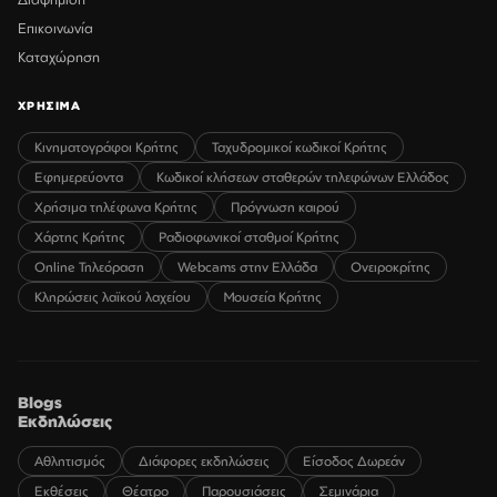
Επικοινωνία
Καταχώρηση
ΧΡΗΣΙΜΑ
Κινηματογράφοι Κρήτης
Ταχυδρομικοί κωδικοί Κρήτης
Εφημερεύοντα
Κωδικοί κλήσεων σταθερών τηλεφώνων Ελλάδος
Χρήσιμα τηλέφωνα Κρήτης
Πρόγνωση καιρού
Χάρτης Κρήτης
Ραδιοφωνικοί σταθμοί Κρήτης
Online Τηλεόραση
Webcams στην Ελλάδα
Ονειροκρίτης
Κληρώσεις λαϊκού λαχείου
Μουσεία Κρήτης
Blogs
Εκδηλώσεις
Αθλητισμός
Διάφορες εκδηλώσεις
Είσοδος Δωρεάν
Εκθέσεις
Θέατρο
Παρουσιάσεις
Σεμινάρια