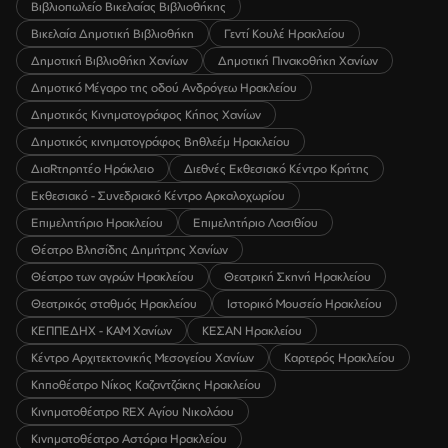
Βιβλιοπωλείο Βικελαίας Βιβλιοθήκης
Βικελαία Δημοτική Βιβλιοθήκη
Γεντί Κουλέ Ηρακλείου
Δημοτική Βιβλιοθήκη Χανίων
Δημοτική Πινακοθήκη Χανίων
Δημοτικό Μέγαρο της οδού Ανδρόγεω Ηρακλείου
Δημοτικός Κινηματογράφος Κήπος Χανίων
Δημοτικός κινηματογράφος Βηθλεέμ Ηρακλείου
ΔιαRτηρητέο Ηράκλειο
Διεθνές Εκθεσιακό Κέντρο Κρήτης
Εκθεσιακό - Συνεδριακό Κέντρο Αρκαλοχωρίου
Επιμελητήριο Ηρακλείου
Επιμελητήριο Λασιθίου
Θέατρο Βλησίδης Δημήτρης Χανίων
Θέατρο των αγρών Ηρακλείου
Θεατρική Σκηνή Ηρακλείου
Θεατρικός σταθμός Ηρακλείου
Ιστορικό Μουσείο Ηρακλείου
ΚΕΠΠΕΔΗΧ - ΚΑΜ Χανίων
ΚΕΣΑΝ Ηρακλείου
Κέντρο Αρχιτεκτονικής Μεσογείου Χανίων
Καρτερός Ηρακλείου
Κηποθέατρο Νίκος Καζαντζάκης Ηρακλείου
Κινηματοθέατρο REX Αγίου Νικολάου
Κινηματοθέατρο Αστόρια Ηρακλείου