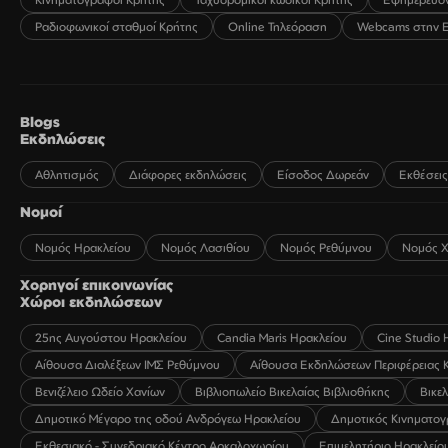
Ραδιοφωνικοί σταθμοί Κρήτης
Online Τηλεόραση
Webcams στην 
Blogs
Εκδηλώσεις
Αθλητισμός
Διάφορες εκδηλώσεις
Είσοδος Δωρεάν
Εκθέσεις
Νομοί
Νομός Ηρακλείου
Νομός Λασιθίου
Νομός Ρεθύμνου
Νομός Χ
Χορηγοί επικοινωνίας
Χώροι εκδηλώσεων
25ης Αυγούστου Ηρακλείου
Candia Maris Ηρακλείου
Cine Studio 
Αίθουσα Διαλέξεων ΙΜΣ Ρεθύμνου
Αίθουσα Εκδηλώσεων Περιφέρειας 
Βενιζέλειο Ωδείο Χανίων
Βιβλιοπωλείο Βικελαίας Βιβλιοθήκης
Βικε
Δημοτικό Μέγαρο της οδού Ανδρόγεω Ηρακλείου
Δημοτικός Κινηματο
Εκθεσιακό - Συνεδριακό Κέντρο Αρκαλοχωρίου
Επιμελητήριο Ηρακλείο