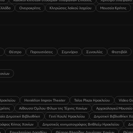
Ελλάδα
Ονειροκρίτης
Κληρώσεις λαϊκού λαχείου
Μουσεία Κρήτης
Θέατρο
Παρουσιάσεις
Σεμινάρια
Συναυλίες
Φεστιβάλ
ανίων
Ηρακλείου
Heraklion Improv Theater
Talos Plaza Ηρακλείου
Video G
Κρήτης
Αίθουσα Ομίλου Φίλων της Τέχνης Χανίων
Αρχαιολογικό Μουσείο
λαία Δημοτική Βιβλιοθήκη
Γεντί Κουλέ Ηρακλείου
Δημοτική Βιβλιοθήκη Χ
γράφος Κήπος Χανίων
Δημοτικός κινηματογράφος Βηθλεέμ Ηρακλείου
Δι
υ
Επιμελητήριο Λασιθίου
Θέατρο Βλησίδης Δημήτρης Χανίων
Θέατρ