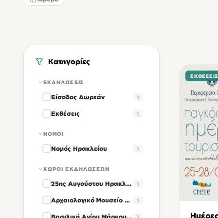
Κατηγορίες
ΕΚΘΈΣΕΙ
ΕΚΔΗΛΏΣΕΙΣ
Είσοδος Δωρεάν
1
Εκθέσεις
1
ΝΟΜΟΊ
Νομός Ηρακλείου
1
ΧΏΡΟΙ ΕΚΔΗΛΏΣΕΩΝ
25ης Αυγούστου Ηρακλείου
1
Αρχαιολογικό Μουσείο Ηρακλείου
1
Ημέρες
Βασιλική Αγίου Μάρκου Ηρακλείου
1