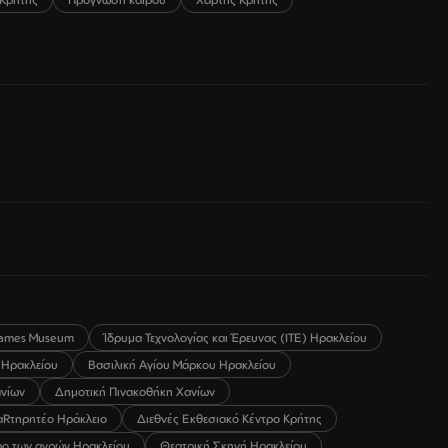
ames Museum
Ίδρυμα Τεχνολογίας και Έρευνας (ΙΤΕ) Ηρακλείου
 Ηρακλείου
Βασιλική Αγίου Μάρκου Ηρακλείου
ανίων
Δημοτική Πινακοθήκη Χανίων
αRτηρητέο Ηράκλειο
Διεθνές Εκθεσιακό Κέντρο Κρήτης
ο των αγρών Ηρακλείου
Θεατρική Σκηνή Ηρακλείου