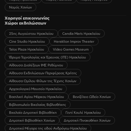
Νομός Χανίων
Χορηγοί επικοινωνίας
Χώροι εκδηλώσεων
25ης Αυγούστου Ηρακλείου
Candia Maris Ηρακλείου
Cine Studio Ηρακλείου
Heraklion Improv Theater
Talos Plaza Ηρακλείου
Video Games Museum
Ίδρυμα Τεχνολογίας και Έρευνας (ΙΤΕ) Ηρακλείου
Αίθουσα Διαλέξεων ΙΜΣ Ρεθύμνου
Αίθουσα Εκδηλώσεων Περιφέρειας Κρήτης
Αίθουσα Ομίλου Φίλων της Τέχνης Χανίων
Αρχαιολογικό Μουσείο Ηρακλείου
Βασιλική Αγίου Μάρκου Ηρακλείου
Βενιζέλειο Ωδείο Χανίων
Βιβλιοπωλείο Βικελαίας Βιβλιοθήκης
Βικελαία Δημοτική Βιβλιοθήκη
Γεντί Κουλέ Ηρακλείου
Δημοτική Βιβλιοθήκη Χανίων
Δημοτική Πινακοθήκη Χανίων
Δημοτικό Μέγαρο της οδού Ανδρόγεω Ηρακλείου