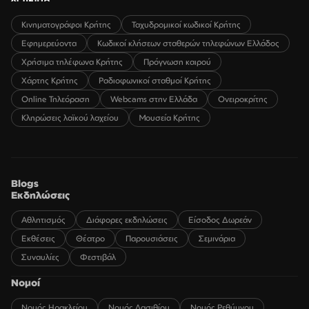
Κινηματογράφοι Κρήτης
Ταχυδρομικοί κωδικοί Κρήτης
Εφημερεύοντα
Κωδικοί κλήσεων σταθερών τηλεφώνων Ελλάδος
Χρήσιμα τηλέφωνα Κρήτης
Πρόγνωση καιρού
Χάρτης Κρήτης
Ραδιοφωνικοί σταθμοί Κρήτης
Online Τηλεόραση
Webcams στην Ελλάδα
Ονειροκρίτης
Κληρώσεις λαϊκού λαχείου
Μουσεία Κρήτης
Blogs
Εκδηλώσεις
Αθλητισμός
Διάφορες εκδηλώσεις
Είσοδος Δωρεάν
Εκθέσεις
Θέατρο
Παρουσιάσεις
Σεμινάρια
Συναυλίες
Φεστιβάλ
Νομοί
Νομός Ηρακλείου
Νομός Λασιθίου
Νομός Ρεθύμνου