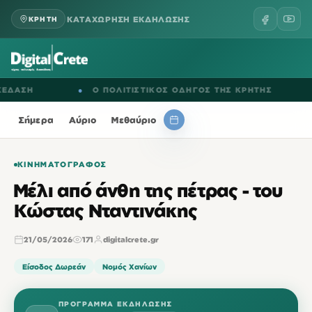
ΚΑΤΑΧΩΡΗΣΗ ΕΚΔΗΛΩΣΗΣ
ΚΡΗΤΗ
ΣΗ
●
Ο ΠΟΛΙΤΙΣΤΙΚΟΣ ΟΔΗΓΟΣ ΤΗΣ ΚΡΗΤΗΣ
●
Ε
Σήμερα
Αύριο
Μεθαύριο
ΚΙΝΗΜΑΤΟΓΡΆΦΟΣ
Μέλι από άνθη της πέτρας - του
Κώστας Νταντινάκης
21/05/2026
171
digitalcrete.gr
Είσοδος Δωρεάν
Νομός Χανίων
ΠΡΌΓΡΑΜΜΑ ΕΚΔΉΛΩΣΗΣ