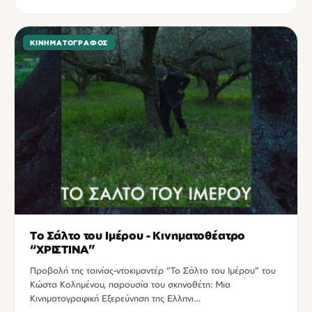
ΚΙΝΗΜΑΤΟΓΡΆΦΟΣ
Το Σάλτο του Ιμέρου - Κινηματοθέατρο
“ΧΡΙΣΤΙΝΑ”
Προβολή της ταινίας-ντοκιμαντέρ “Το Σάλτο του Ιμέρου” του
Κώστα Κολημένου, παρουσία του σκηνοθέτη: Μια
Κινηματογραφική Εξερεύνηση της Ελληνι…