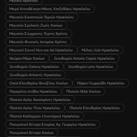
Μεγάλο Αρσενάλι
Μικρό Κηποθέατρο Μάνος Χατζηδάκις Ηρακλείου
Μουσείο Εικαστικών Τεχνών Ηρακλείου
Μουσείο Σχολικής Ζωής Χανίων
Μουσείο Σύγχρονης Τέχνης Κρήτης
Μουσείο Φυσικής Ιστορίας Κρήτης
Μουσική Σκηνή Νυν και Αεί Ηρακλείου
Μύλος club Ηρακλείου
Νεώριο Μόρο Χανίων
Ξενοδοχείο Astoria Capsis Ηρακλείου
Ξενοδοχείο Galaxy Ηρακλείου
Ξενοδοχείο Lato Ηρακλείου
Ξενοδοχείο Ατλαντίς Ηρακλείου
Οικία Ελευθερίου Βενιζέλου Χανίων
Πάρκο Γεωργιάδη Ηρακλείου
Παγκρήτιο στάδιο Ηρακλείου
Πλατεία 1866 Χανίων
Πλατεία Αγίας Αικατερίνης Ηρακλείου
Πλατεία Αγίου Τίτου Ηρακλείου
Πλατεία Ελευθερίας Ηρακλείου
Πλατεία Καλλεργών (Λιοντάρια) Ηρακλείου
Πνευματικό Κέντρο Ενορίας Αγ. Γεωργίου Ηρακλείου
Πνευματικό Κέντρο Χανίων