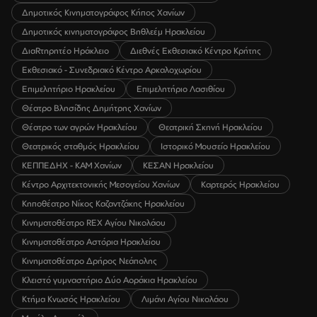
Δημοτικός Κινηματογράφος Κήπος Χανίων
Δημοτικός κινηματογράφος Βηθλεέμ Ηρακλείου
ΔιαRτηρητέο Ηράκλειο
Διεθνές Εκθεσιακό Κέντρο Κρήτης
Εκθεσιακό - Συνεδριακό Κέντρο Αρκαλοχωρίου
Επιμελητήριο Ηρακλείου
Επιμελητήριο Λασιθίου
Θέατρο Βλησίδης Δημήτρης Χανίων
Θέατρο των αγρών Ηρακλείου
Θεατρική Σκηνή Ηρακλείου
Θεατρικός σταθμός Ηρακλείου
Ιστορικό Μουσείο Ηρακλείου
ΚΕΠΠΕΔΗΧ - ΚΑΜ Χανίων
ΚΕΣΑΝ Ηρακλείου
Κέντρο Αρχιτεκτονικής Μεσογείου Χανίων
Καρτερός Ηρακλείου
Κηποθέατρο Νίκος Καζαντζάκης Ηρακλείου
Κινηματοθέατρο REX Αγίου Νικολάου
Κινηματοθέατρο Αστόρια Ηρακλείου
Κινηματοθέατρο Δρήρος Νεάπολης
Κλειστό γυμναστήριο Δύο Αοράκια Ηρακλείου
Κτήμα Κνωσός Ηρακλείου
Λιμάνι Αγίου Νικολάου