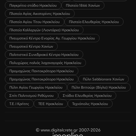
Παγκρήτιο στάδιο Ηρακλείου
Πλατεία 1866 Χανίων
Πλατεία Αγίας Αικατερίνης Ηρακλείου
Πλατεία Αγίου Τίτου Ηρακλείου
Πλατεία Ελευθερίας Ηρακλείου
Πλατεία Καλλεργών (Λιοντάρια) Ηρακλείου
Πνευματικό Κέντρο Ενορίας Αγ. Γεωργίου Ηρακλείου
Πνευματικό Κέντρο Χανίων
Πολιτιστικό Συνεδριακό Κέντρο Ηρακλείου
Πολυχώρος παλιάς λαχαναγοράς Ηρακλείου
Προμαχώνας Παντοκράτορα Ηρακλείου
Προμαχώνας Παντοκράτορα Ηρακλείου
Πύλη Sabbionara Χανίων
Πύλη Αγίου Γεωργίου Ηρακλείου
Πύλη Βιττούρι (Βίγλα) Ηρακλείου
Σπίτι Πολιτισμού Ρεθύμνου
Στάδιο Ελευθερίας Ηρακλείου
Τ.Ε.Ι Κρήτης
ΤΕΕ Ηρακλείου
Τεχνόπολις Ηρακλείου
© www.digitalcrete.gr 2007-2026