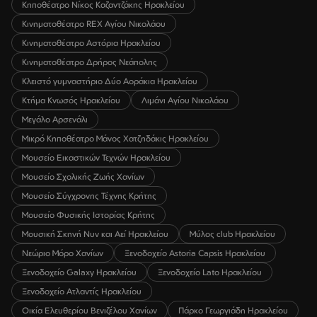
Κηποθέατρο Νίκος Καζαντζάκης Ηρακλείου
Κινηματοθέατρο REX Αγίου Νικολάου
Κινηματοθέατρο Αστόρια Ηρακλείου
Κινηματοθέατρο Δρήρος Νεάπολης
Κλειστό γυμναστήριο Δύο Αοράκια Ηρακλείου
Κτήμα Κνωσός Ηρακλείου
Λιμάνι Αγίου Νικολάου
Μεγάλο Αρσενάλι
Μικρό Κηποθέατρο Μάνος Χατζηδάκις Ηρακλείου
Μουσείο Εικαστικών Τεχνών Ηρακλείου
Μουσείο Σχολικής Ζωής Χανίων
Μουσείο Σύγχρονης Τέχνης Κρήτης
Μουσείο Φυσικής Ιστορίας Κρήτης
Μουσική Σκηνή Νυν και Αεί Ηρακλείου
Μύλος club Ηρακλείου
Νεώριο Μόρο Χανίων
Ξενοδοχείο Astoria Capsis Ηρακλείου
Ξενοδοχείο Galaxy Ηρακλείου
Ξενοδοχείο Lato Ηρακλείου
Ξενοδοχείο Ατλαντίς Ηρακλείου
Οικία Ελευθερίου Βενιζέλου Χανίων
Πάρκο Γεωργιάδη Ηρακλείου