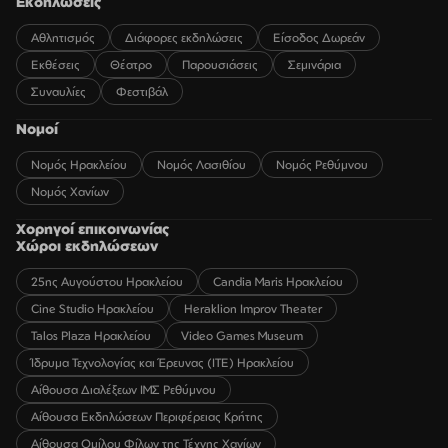
Εκδηλώσεις
Αθλητισμός
Διάφορες εκδηλώσεις
Είσοδος Δωρεάν
Εκθέσεις
Θέατρο
Παρουσιάσεις
Σεμινάρια
Συναυλίες
Φεστιβάλ
Νομοί
Νομός Ηρακλείου
Νομός Λασιθίου
Νομός Ρεθύμνου
Νομός Χανίων
Χορηγοί επικοινωνίας
Χώροι εκδηλώσεων
25ης Αυγούστου Ηρακλείου
Candia Maris Ηρακλείου
Cine Studio Ηρακλείου
Heraklion Improv Theater
Talos Plaza Ηρακλείου
Video Games Museum
Ίδρυμα Τεχνολογίας και Έρευνας (ΙΤΕ) Ηρακλείου
Αίθουσα Διαλέξεων ΙΜΣ Ρεθύμνου
Αίθουσα Εκδηλώσεων Περιφέρειας Κρήτης
Αίθουσα Ομίλου Φίλων της Τέχνης Χανίων