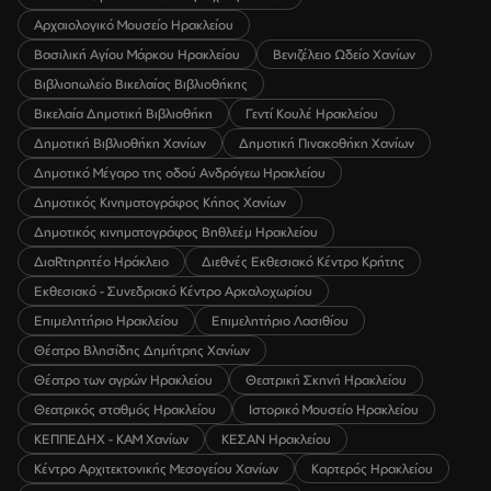
Αρχαιολογικό Μουσείο Ηρακλείου
Βασιλική Αγίου Μάρκου Ηρακλείου
Βενιζέλειο Ωδείο Χανίων
Βιβλιοπωλείο Βικελαίας Βιβλιοθήκης
Βικελαία Δημοτική Βιβλιοθήκη
Γεντί Κουλέ Ηρακλείου
Δημοτική Βιβλιοθήκη Χανίων
Δημοτική Πινακοθήκη Χανίων
Δημοτικό Μέγαρο της οδού Ανδρόγεω Ηρακλείου
Δημοτικός Κινηματογράφος Κήπος Χανίων
Δημοτικός κινηματογράφος Βηθλεέμ Ηρακλείου
ΔιαRτηρητέο Ηράκλειο
Διεθνές Εκθεσιακό Κέντρο Κρήτης
Εκθεσιακό - Συνεδριακό Κέντρο Αρκαλοχωρίου
Επιμελητήριο Ηρακλείου
Επιμελητήριο Λασιθίου
Θέατρο Βλησίδης Δημήτρης Χανίων
Θέατρο των αγρών Ηρακλείου
Θεατρική Σκηνή Ηρακλείου
Θεατρικός σταθμός Ηρακλείου
Ιστορικό Μουσείο Ηρακλείου
ΚΕΠΠΕΔΗΧ - ΚΑΜ Χανίων
ΚΕΣΑΝ Ηρακλείου
Κέντρο Αρχιτεκτονικής Μεσογείου Χανίων
Καρτερός Ηρακλείου