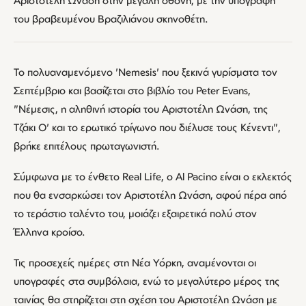
Αριστοτέλη Ωνάση στην μεγάλη οθόνη, με την υπογραφή
του βραβευμένου Βραζιλιάνου σκηνοθέτη.
Το πολυαναμενόμενο 'Nemesis' που ξεκινά γυρίσματα τον
Σεπτέμβριο και βασίζεται στο βιβλίο του Peter Evans,
"Νέμεσις, η αληθινή ιστορία του Αριστοτέλη Ωνάση, της
Τζάκι Ο' και το ερωτικό τρίγωνο που διέλυσε τους Κένεντι",
βρήκε επιτέλους πρωταγωνιστή.
Σύμφωνα με το ένθετο Real Life, ο Al Pacino είναι ο εκλεκτός
που θα ενσαρκώσει τον Αριστοτέλη Ωνάση, αφού πέρα από
το τεράστιο ταλέντο του, μοιάζει εξαιρετικά πολύ στον
Έλληνα κροίσο.
Τις προσεχείς ημέρες στη Νέα Υόρκη, αναμένονται οι
υπογραφές στα συμβόλαια, ενώ το μεγαλύτερο μέρος της
ταινίας θα στηρίζεται στη σχέση του Αριστοτέλη Ωνάση με