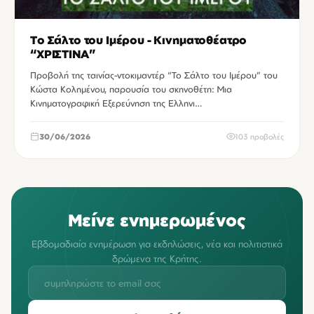
Το Σάλτο του Ιμέρου - Κινηματοθέατρο
“ΧΡΙΣΤΙΝΑ”
Προβολή της ταινίας-ντοκιμαντέρ “Το Σάλτο του Ιμέρου” του
Κώστα Κολημένου, παρουσία του σκηνοθέτη: Μια
Κινηματογραφική Εξερεύνηση της Ελληνι…
30/06/2026
103 προβολές
Μείνε ενημερωμένος
Εβδομαδιαία ενημέρωση για εκδηλώσεις, νέα και πολιτιστικά
δρώμενα της Κρήτης.