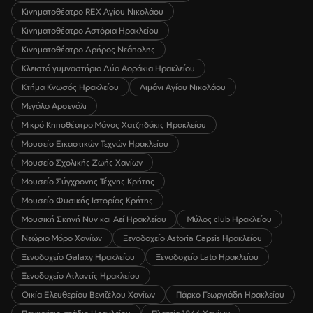
Κινηματοθέατρο REX Αγίου Νικολάου
Κινηματοθέατρο Αστόρια Ηρακλείου
Κινηματοθέατρο Δρήρος Νεάπολης
Κλειστό γυμναστήριο Δύο Αοράκια Ηρακλείου
Κτήμα Κνωσός Ηρακλείου
Λιμάνι Αγίου Νικολάου
Μεγάλο Αρσενάλι
Μικρό Κηποθέατρο Μάνος Χατζηδάκις Ηρακλείου
Μουσείο Εικαστικών Τεχνών Ηρακλείου
Μουσείο Σχολικής Ζωής Χανίων
Μουσείο Σύγχρονης Τέχνης Κρήτης
Μουσείο Φυσικής Ιστορίας Κρήτης
Μουσική Σκηνή Νυν και Αεί Ηρακλείου
Μύλος club Ηρακλείου
Νεώριο Μόρο Χανίων
Ξενοδοχείο Astoria Capsis Ηρακλείου
Ξενοδοχείο Galaxy Ηρακλείου
Ξενοδοχείο Lato Ηρακλείου
Ξενοδοχείο Ατλαντίς Ηρακλείου
Οικία Ελευθερίου Βενιζέλου Χανίων
Πάρκο Γεωργιάδη Ηρακλείου