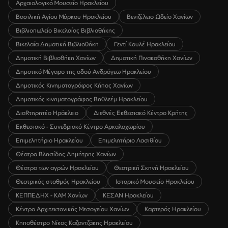
Αρχαιολογικό Μουσείο Ηρακλείου
Βασιλική Αγίου Μάρκου Ηρακλείου
Βενιζέλειο Ωδείο Χανίων
Βιβλιοπωλείο Βικελαίας Βιβλιοθήκης
Βικελαία Δημοτική Βιβλιοθήκη
Γεντί Κουλέ Ηρακλείου
Δημοτική Βιβλιοθήκη Χανίων
Δημοτική Πινακοθήκη Χανίων
Δημοτικό Μέγαρο της οδού Ανδρόγεω Ηρακλείου
Δημοτικός Κινηματογράφος Κήπος Χανίων
Δημοτικός κινηματογράφος Βηθλεέμ Ηρακλείου
ΔιαRτηρητέο Ηράκλειο
Διεθνές Εκθεσιακό Κέντρο Κρήτης
Εκθεσιακό - Συνεδριακό Κέντρο Αρκαλοχωρίου
Επιμελητήριο Ηρακλείου
Επιμελητήριο Λασιθίου
Θέατρο Βλησίδης Δημήτρης Χανίων
Θέατρο των αγρών Ηρακλείου
Θεατρική Σκηνή Ηρακλείου
Θεατρικός σταθμός Ηρακλείου
Ιστορικό Μουσείο Ηρακλείου
ΚΕΠΠΕΔΗΧ - ΚΑΜ Χανίων
ΚΕΣΑΝ Ηρακλείου
Κέντρο Αρχιτεκτονικής Μεσογείου Χανίων
Καρτερός Ηρακλείου
Κηποθέατρο Νίκος Καζαντζάκης Ηρακλείου