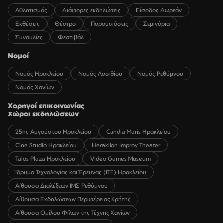
Αθλητισμός
Διάφορες εκδηλώσεις
Είσοδος Δωρεάν
Εκθέσεις
Θέατρο
Παρουσιάσεις
Σεμινάρια
Συναυλίες
Φεστιβάλ
Νομοί
Νομός Ηρακλείου
Νομός Λασιθίου
Νομός Ρεθύμνου
Νομός Χανίων
Χορηγοί επικοινωνίας
Χώροι εκδηλώσεων
25ης Αυγούστου Ηρακλείου
Candia Maris Ηρακλείου
Cine Studio Ηρακλείου
Heraklion Improv Theater
Talos Plaza Ηρακλείου
Video Games Museum
Ίδρυμα Τεχνολογίας και Έρευνας (ΙΤΕ) Ηρακλείου
Αίθουσα Διαλέξεων ΙΜΣ Ρεθύμνου
Αίθουσα Εκδηλώσεων Περιφέρειας Κρήτης
Αίθουσα Ομίλου Φίλων της Τέχνης Χανίων