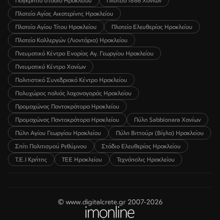
Παγκρήτιο στάδιο Ηρακλείου
Πλατεία 1866 Χανίων
Πλατεία Αγίας Αικατερίνης Ηρακλείου
Πλατεία Αγίου Τίτου Ηρακλείου
Πλατεία Ελευθερίας Ηρακλείου
Πλατεία Καλλεργών (Λιοντάρια) Ηρακλείου
Πνευματικό Κέντρο Ενορίας Αγ. Γεωργίου Ηρακλείου
Πνευματικό Κέντρο Χανίων
Πολιτιστικό Συνεδριακό Κέντρο Ηρακλείου
Πολυχώρος παλιάς λαχαναγοράς Ηρακλείου
Προμαχώνας Παντοκράτορα Ηρακλείου
Προμαχώνας Παντοκράτορα Ηρακλείου
Πύλη Sabbionara Χανίων
Πύλη Αγίου Γεωργίου Ηρακλείου
Πύλη Βιττούρι (Βίγλα) Ηρακλείου
Σπίτι Πολιτισμού Ρεθύμνου
Στάδιο Ελευθερίας Ηρακλείου
Τ.Ε.Ι Κρήτης
ΤΕΕ Ηρακλείου
Τεχνόπολις Ηρακλείου
© www.digitalcrete.gr 2007-2026