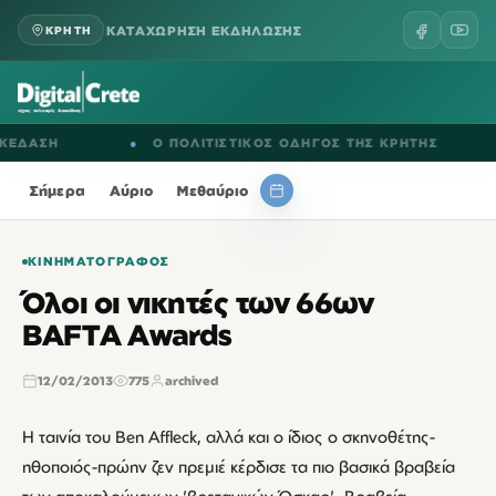
ΚΑΤΑΧΩΡΗΣΗ ΕΚΔΗΛΩΣΗΣ
ΚΡΗΤΗ
ΑΣΗ
●
Ο ΠΟΛΙΤΙΣΤΙΚΟΣ ΟΔΗΓΟΣ ΤΗΣ ΚΡΗΤΗΣ
●
Ε
Σήμερα
Αύριο
Μεθαύριο
ΚΙΝΗΜΑΤΟΓΡΆΦΟΣ
Όλοι οι νικητές των 66ων
BAFTA Awards
12/02/2013
775
archived
Η ταινία του Ben Affleck, αλλά και ο ίδιος ο σκηνοθέτης-
ηθοποιός-πρώην ζεν πρεμιέ κέρδισε τα πιο βασικά βραβεία