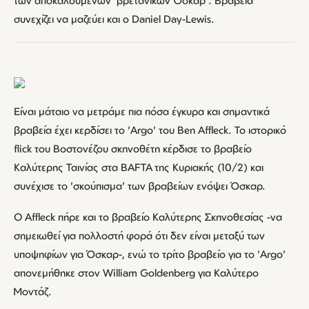
των αποκαλούμενων 'βρετανικών Όσκαρ'. Βραβεία
συνεχίζει να μαζεύει και ο Daniel Day-Lewis.
Είναι μάταιο να μετράμε πια πόσα έγκυρα και σημαντικά
βραβεία έχει κερδίσει το 'Argo' του Ben Affleck. Το ιστορικό
flick του Βοστονέζου σκηνοθέτη κέρδισε το βραβείο
Καλύτερης Ταινίας στα BAFTA της Κυριακής (10/2) και
συνέχισε το 'σκούπισμα' των βραβείων ενόψει Όσκαρ.
Ο Affleck πήρε και το βραβείο Καλύτερης Σκηνοθεσίας -να
σημειωθεί για πολλοστή φορά ότι δεν είναι μεταξύ των
υποψηφίων για Όσκαρ-, ενώ το τρίτο βραβείο για το 'Argo'
απονεμήθηκε στον William Goldenberg για Καλύτερο
Μοντάζ.