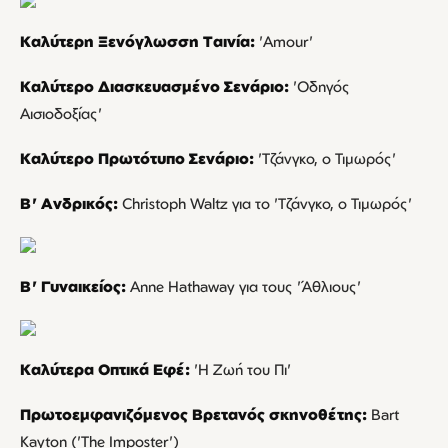
Καλύτερη Ξενόγλωσση Ταινία:
'Amour'
Καλύτερο Διασκευασμένο Σενάριο:
'Οδηγός
Αισιοδοξίας'
Καλύτερο Πρωτότυπο Σενάριο:
'Τζάνγκο, ο Τιμωρός'
Β' Ανδρικός:
Christoph Waltz για το 'Τζάνγκο, ο Τιμωρός'
Β' Γυναικείος:
Anne Hathaway για τους 'Άθλιους'
Καλύτερα Οπτικά Εφέ:
'Η Ζωή του Πι'
Πρωτοεμφανιζόμενος Βρετανός σκηνοθέτης:
Bart
Kayton ('The Imposter')