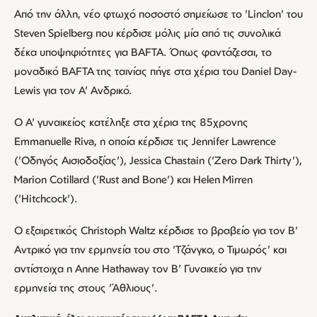
Από την άλλη, νέο φτωχό ποσοστό σημείωσε το 'Linclon' του
Steven Spielberg που κέρδισε μόλις μία από τις συνολικά
δέκα υποψηφιότητες για BAFTA. Όπως φαντάζεσαι, το
μοναδικό BAFTA της ταινίας πήγε στα χέρια του Daniel Day-
Lewis για τον Α' Ανδρικό.
Ο Α' γυναικείος κατέληξε στα χέρια της 85χρονης
Emmanuelle Riva, η οποία κέρδισε τις Jennifer Lawrence
('Οδηγός Αισιοδοξίας'), Jessica Chastain ('Zero Dark Thirty'),
Marion Cotillard ('Rust and Bone') και Helen Mirren
('Hitchcock').
Ο εξαιρετικός Christoph Waltz κέρδισε το βραβείο για τον Β'
Αντρικό για την ερμηνεία του στο 'Τζάνγκο, ο Τιμωρός' και
αντίστοιχα η Anne Hathaway τον Β' Γυναικείο για την
ερμηνεία της στους 'Άθλιους'.