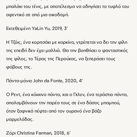
μπαλάκι του τένις, με αποτέλεσμα να οδηγήσει το τυφλό του
αφεντικό σε από μια οικοδομή.
Εκτεθειμένη YaLin Yu, 2019, 3’
Η Τζόις, ένα κοριτσάκι με καρκίνο, ντρέπεται να δει την φίλη
της επειδή δεν έχει μαλλιά. Θα την βοηθήσει ο φανταστικός
της φίλος, το Τέρας της Περούκας, να ξεπεράσει τους
φόβους της.
Πάντα-μόνιο John da Fonte, 2020, 4’
Ο Ρεντ, ένα κόκκινο πάντα, και ο Γκλεν, ένα τεράστιο πάντα,
απολαμβάνουν την παρέα τους σε ένα δάσος μπαμπού,
όταν ξαφνικά πέφτει από τον ουρανό ένα βάζο
μαρμελάδας.
Ζόρι Christina Farman, 2018, 6’