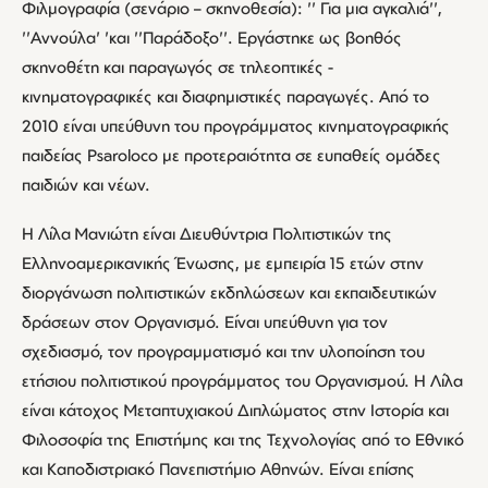
Φιλμογραφία (σενάριο – σκηνοθεσία): '' Για μια αγκαλιά'',
''Αννούλα' 'και ''Παράδοξο''. Εργάστηκε ως βοηθός
σκηνοθέτη και παραγωγός σε τηλεοπτικές -
κινηματογραφικές και διαφημιστικές παραγωγές. Από το
2010 είναι υπεύθυνη του προγράμματος κινηματογραφικής
παιδείας Psaroloco με προτεραιότητα σε ευπαθείς ομάδες
παιδιών και νέων.
Η Λίλα Μανιώτη είναι Διευθύντρια Πολιτιστικών της
Ελληνοαμερικανικής Ένωσης, με εμπειρία 15 ετών στην
διοργάνωση πολιτιστικών εκδηλώσεων και εκπαιδευτικών
δράσεων στον Οργανισμό. Είναι υπεύθυνη για τον
σχεδιασμό, τον προγραμματισμό και την υλοποίηση του
ετήσιου πολιτιστικού προγράμματος του Οργανισμού. Η Λίλα
είναι κάτοχος Μεταπτυχιακού Διπλώματος στην Ιστορία και
Φιλοσοφία της Επιστήμης και της Τεχνολογίας από το Εθνικό
και Καποδιστριακό Πανεπιστήμιο Αθηνών. Είναι επίσης