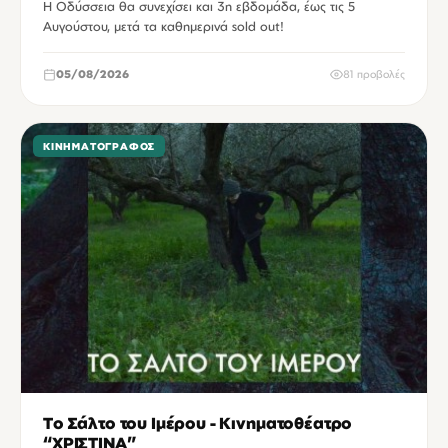
Η Οδύσσεια θα συνεχίσει και 3η εβδομάδα, έως τις 5
Αυγούστου, μετά τα καθημερινά sold out!
05/08/2026
81 προβολές
ΚΙΝΗΜΑΤΟΓΡΆΦΟΣ
Το Σάλτο του Ιμέρου - Κινηματοθέατρο
“ΧΡΙΣΤΙΝΑ”