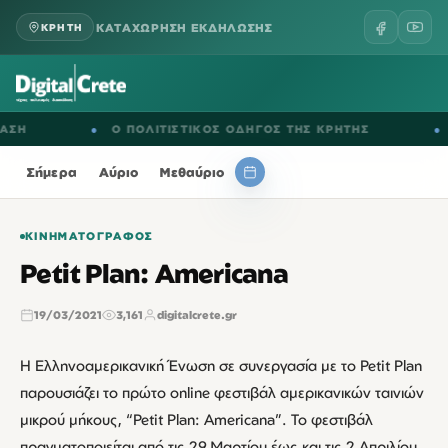
ΚΑΤΑΧΩΡΗΣΗ ΕΚΔΗΛΩΣΗΣ
ΚΡΗΤΗ
●
Ο ΠΟΛΙΤΙΣΤΙΚΟΣ ΟΔΗΓΟΣ ΤΗΣ ΚΡΗΤΗΣ
●
ΕΚΔΗΛΩ
Σήμερα
Αύριο
Μεθαύριο
ΚΙΝΗΜΑΤΟΓΡΆΦΟΣ
Petit Plan: Americana
19/03/2021
3,161
digitalcrete.gr
Η Ελληνοαμερικανική Ένωση σε συνεργασία με το Petit Plan
παρουσιάζει το πρώτο online φεστιβάλ αμερικανικών ταινιών
μικρού μήκους, “Petit Plan: Americana”. Το φεστιβάλ
πραγματοποιείται από τις 29 Μαρτίου έως και τις 2 Απριλίου