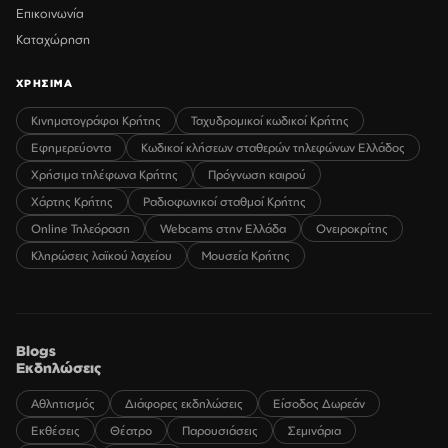
Επικοινωνία
Καταχώρηση
ΧΡΗΣΙΜΑ
Κινηματογράφοι Κρήτης
Ταχυδρομικοί κωδικοί Κρήτης
Εφημερεύοντα
Κωδικοί κλήσεων σταθερών τηλεφώνων Ελλάδος
Χρήσιμα τηλέφωνα Κρήτης
Πρόγνωση καιρού
Χάρτης Κρήτης
Ραδιοφωνικοί σταθμοί Κρήτης
Online Τηλεόραση
Webcams στην Ελλάδα
Ονειροκρίτης
Κληρώσεις λαϊκού λαχείου
Μουσεία Κρήτης
Blogs
Εκδηλώσεις
Αθλητισμός
Διάφορες εκδηλώσεις
Είσοδος Δωρεάν
Εκθέσεις
Θέατρο
Παρουσιάσεις
Σεμινάρια