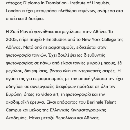
κάτοχος Diploma in Translation ‐ Institute of Linguists,
London κι έχει μεταφράσει πληθώρα κειμένων, ανάμεσα στα
οποία και 3 δοκίμια.
Η Ζωή Μαντά γεννήθηκε και μεγάλωσε στην Αθήνα. Το
2005, πήρε πτυχίο Film Studies από το New York College της
Αθήνας. Μετά από πειραματισμούς, ειδικεύεται στην
φωτογραφία ταινιών. Έχει δουλέψει ως διευθυντής
φωτογραφίας σε πάνω από είκοσι ταινίες μικρού μήκους, έξι
μεγάλου, διαφημίσεις, βίντεο κλίπ και ιντερνετικές σειρές. Η
αγάπη της για πειραματισμούς με την οπτική γλώσσα την έχει
οδηγήσει σε συνεργασίες διαφόρων πρότζεκτ σε όλη την
Ευρώπη, όπως το video art, τη φωτογραφία και την
ακαδημαϊκή έρευνα. Είναι απόφοιτος του Berlinale Talent
Campus και μέλος της Ελληνικής Κινηματογραφικής
Ακαδημίας. Μένει μεταξύ Βερολίνου και Αθήνας.