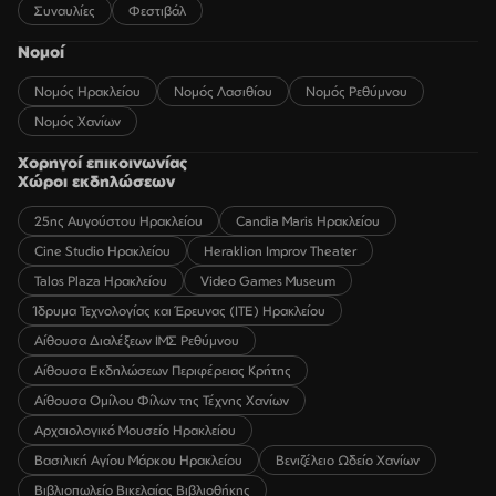
Συναυλίες
Φεστιβάλ
Νομοί
Νομός Ηρακλείου
Νομός Λασιθίου
Νομός Ρεθύμνου
Νομός Χανίων
Χορηγοί επικοινωνίας
Χώροι εκδηλώσεων
25ης Αυγούστου Ηρακλείου
Candia Maris Ηρακλείου
Cine Studio Ηρακλείου
Heraklion Improv Theater
Talos Plaza Ηρακλείου
Video Games Museum
Ίδρυμα Τεχνολογίας και Έρευνας (ΙΤΕ) Ηρακλείου
Αίθουσα Διαλέξεων ΙΜΣ Ρεθύμνου
Αίθουσα Εκδηλώσεων Περιφέρειας Κρήτης
Αίθουσα Ομίλου Φίλων της Τέχνης Χανίων
Αρχαιολογικό Μουσείο Ηρακλείου
Βασιλική Αγίου Μάρκου Ηρακλείου
Βενιζέλειο Ωδείο Χανίων
Βιβλιοπωλείο Βικελαίας Βιβλιοθήκης