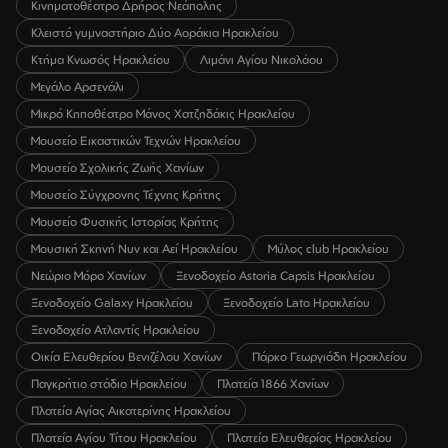
Κινηματοθέατρο Δρήρος Νεάπολης
Κλειστό γυμναστήριο Δύο Αοράκια Ηρακλείου
Κτήμα Κνωσός Ηρακλείου
Λιμάνι Αγίου Νικολάου
Μεγάλο Αρσενάλι
Μικρό Κηποθέατρο Μάνος Χατζηδάκις Ηρακλείου
Μουσείο Εικαστικών Τεχνών Ηρακλείου
Μουσείο Σχολικής Ζωής Χανίων
Μουσείο Σύγχρονης Τέχνης Κρήτης
Μουσείο Φυσικής Ιστορίας Κρήτης
Μουσική Σκηνή Νυν και Αεί Ηρακλείου
Μύλος club Ηρακλείου
Νεώριο Μόρο Χανίων
Ξενοδοχείο Astoria Capsis Ηρακλείου
Ξενοδοχείο Galaxy Ηρακλείου
Ξενοδοχείο Lato Ηρακλείου
Ξενοδοχείο Ατλαντίς Ηρακλείου
Οικία Ελευθερίου Βενιζέλου Χανίων
Πάρκο Γεωργιάδη Ηρακλείου
Παγκρήτιο στάδιο Ηρακλείου
Πλατεία 1866 Χανίων
Πλατεία Αγίας Αικατερίνης Ηρακλείου
Πλατεία Αγίου Τίτου Ηρακλείου
Πλατεία Ελευθερίας Ηρακλείου