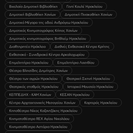
Βικελαία Δημοτική Βιβλιοθήκη
Γεντί Κουλέ Ηρακλείου
Δημοτική Βιβλιοθήκη Χανίων
Δημοτική Πινακοθήκη Χανίων
Δημοτικό Μέγαρο της οδού Ανδρόγεω Ηρακλείου
Δημοτικός Κινηματογράφος Κήπος Χανίων
Δημοτικός κινηματογράφος Βηθλεέμ Ηρακλείου
ΔιαRτηρητέο Ηράκλειο
Διεθνές Εκθεσιακό Κέντρο Κρήτης
Εκθεσιακό - Συνεδριακό Κέντρο Αρκαλοχωρίου
Επιμελητήριο Ηρακλείου
Επιμελητήριο Λασιθίου
Θέατρο Βλησίδης Δημήτρης Χανίων
Θέατρο των αγρών Ηρακλείου
Θεατρική Σκηνή Ηρακλείου
Θεατρικός σταθμός Ηρακλείου
Ιστορικό Μουσείο Ηρακλείου
ΚΕΠΠΕΔΗΧ - ΚΑΜ Χανίων
ΚΕΣΑΝ Ηρακλείου
Κέντρο Αρχιτεκτονικής Μεσογείου Χανίων
Καρτερός Ηρακλείου
Κηποθέατρο Νίκος Καζαντζάκης Ηρακλείου
Κινηματοθέατρο REX Αγίου Νικολάου
Κινηματοθέατρο Αστόρια Ηρακλείου