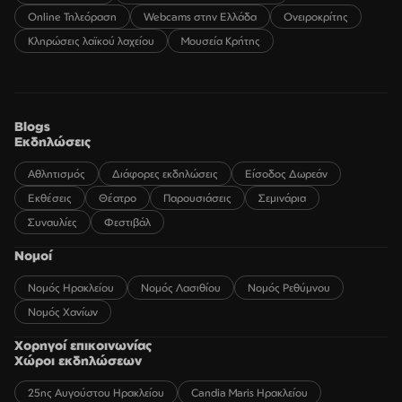
Online Τηλεόραση
Webcams στην Ελλάδα
Ονειροκρίτης
Κληρώσεις λαϊκού λαχείου
Μουσεία Κρήτης
Blogs
Εκδηλώσεις
Αθλητισμός
Διάφορες εκδηλώσεις
Είσοδος Δωρεάν
Εκθέσεις
Θέατρο
Παρουσιάσεις
Σεμινάρια
Συναυλίες
Φεστιβάλ
Νομοί
Νομός Ηρακλείου
Νομός Λασιθίου
Νομός Ρεθύμνου
Νομός Χανίων
Χορηγοί επικοινωνίας
Χώροι εκδηλώσεων
25ης Αυγούστου Ηρακλείου
Candia Maris Ηρακλείου