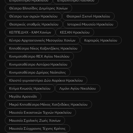
Επιμελητήριο Ηρακλείου
Επιμελητήριο Λασιθίου
Θέατρο Βλησίδης Δημήτρης Χανίων
Θέατρο των αγρών Ηρακλείου
Θεατρική Σκηνή Ηρακλείου
Θεατρικός σταθμός Ηρακλείου
Ιστορικό Μουσείο Ηρακλείου
ΚΕΠΠΕΔΗΧ - ΚΑΜ Χανίων
ΚΕΣΑΝ Ηρακλείου
Κέντρο Αρχιτεκτονικής Μεσογείου Χανίων
Καρτερός Ηρακλείου
Κηποθέατρο Νίκος Καζαντζάκης Ηρακλείου
Κινηματοθέατρο REX Αγίου Νικολάου
Κινηματοθέατρο Αστόρια Ηρακλείου
Κινηματοθέατρο Δρήρος Νεάπολης
Κλειστό γυμναστήριο Δύο Αοράκια Ηρακλείου
Κτήμα Κνωσός Ηρακλείου
Λιμάνι Αγίου Νικολάου
Μεγάλο Αρσενάλι
Μικρό Κηποθέατρο Μάνος Χατζηδάκις Ηρακλείου
Μουσείο Εικαστικών Τεχνών Ηρακλείου
Μουσείο Σχολικής Ζωής Χανίων
Μουσείο Σύγχρονης Τέχνης Κρήτης