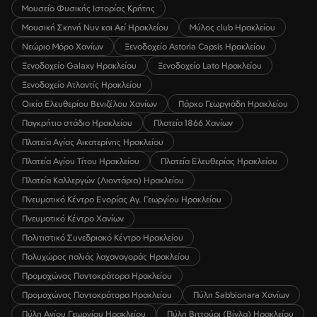
Μουσείο Φυσικής Ιστορίας Κρήτης
Μουσική Σκηνή Νυν και Αεί Ηρακλείου
Μύλος club Ηρακλείου
Νεώριο Μόρο Χανίων
Ξενοδοχείο Astoria Capsis Ηρακλείου
Ξενοδοχείο Galaxy Ηρακλείου
Ξενοδοχείο Lato Ηρακλείου
Ξενοδοχείο Ατλαντίς Ηρακλείου
Οικία Ελευθερίου Βενιζέλου Χανίων
Πάρκο Γεωργιάδη Ηρακλείου
Παγκρήτιο στάδιο Ηρακλείου
Πλατεία 1866 Χανίων
Πλατεία Αγίας Αικατερίνης Ηρακλείου
Πλατεία Αγίου Τίτου Ηρακλείου
Πλατεία Ελευθερίας Ηρακλείου
Πλατεία Καλλεργών (Λιοντάρια) Ηρακλείου
Πνευματικό Κέντρο Ενορίας Αγ. Γεωργίου Ηρακλείου
Πνευματικό Κέντρο Χανίων
Πολιτιστικό Συνεδριακό Κέντρο Ηρακλείου
Πολυχώρος παλιάς λαχαναγοράς Ηρακλείου
Προμαχώνας Παντοκράτορα Ηρακλείου
Προμαχώνας Παντοκράτορα Ηρακλείου
Πύλη Sabbionara Χανίων
Πύλη Αγίου Γεωργίου Ηρακλείου
Πύλη Βιττούρι (Βίγλα) Ηρακλείου