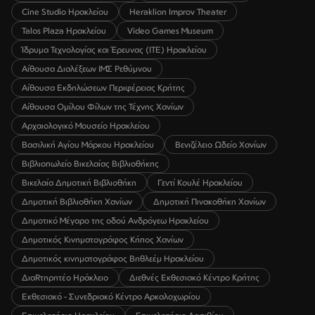
Cine Studio Ηρακλείου
Heraklion Improv Theater
Talos Plaza Ηρακλείου
Video Games Museum
Ίδρυμα Τεχνολογίας και Έρευνας (ΙΤΕ) Ηρακλείου
Αίθουσα Διαλέξεων ΙΜΣ Ρεθύμνου
Αίθουσα Εκδηλώσεων Περιφέρειας Κρήτης
Αίθουσα Ομίλου Φίλων της Τέχνης Χανίων
Αρχαιολογικό Μουσείο Ηρακλείου
Βασιλική Αγίου Μάρκου Ηρακλείου
Βενιζέλειο Ωδείο Χανίων
Βιβλιοπωλείο Βικελαίας Βιβλιοθήκης
Βικελαία Δημοτική Βιβλιοθήκη
Γεντί Κουλέ Ηρακλείου
Δημοτική Βιβλιοθήκη Χανίων
Δημοτική Πινακοθήκη Χανίων
Δημοτικό Μέγαρο της οδού Ανδρόγεω Ηρακλείου
Δημοτικός Κινηματογράφος Κήπος Χανίων
Δημοτικός κινηματογράφος Βηθλεέμ Ηρακλείου
ΔιαRτηρητέο Ηράκλειο
Διεθνές Εκθεσιακό Κέντρο Κρήτης
Εκθεσιακό - Συνεδριακό Κέντρο Αρκαλοχωρίου