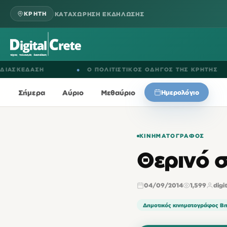
ΚΑΤΑΧΩΡΗΣΗ ΕΚΔΗΛΩΣΗΣ
ΚΡΗΤΗ
ΔΑΣΗ
●
Ο ΠΟΛΙΤΙΣΤΙΚΟΣ ΟΔΗΓΟΣ ΤΗΣ ΚΡΗΤΗΣ
●
Σήμερα
Αύριο
Μεθαύριο
Ημερολόγιο
ΚΙΝΗΜΑΤΟΓΡΆΦΟΣ
Θερινό σ
04/09/2014
1,599
digi
Δημοτικός κινηματογράφος Β