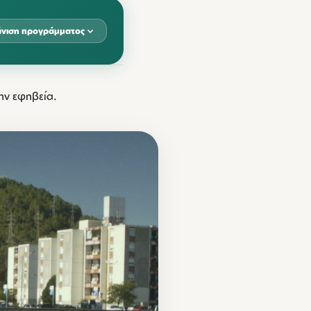
νιση προγράμματος
ην εφηβεία.
Β
ΚΥΡ