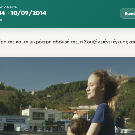
ΔΉΛΩΣΗΣ
14
10/09/2014
Εμφά
00
α της και τη μικρότερη αδελφή της, η Σουζάν μένει έγκυος στ
ΤΡΊ
ΤΕΤ
ΠΈΜ
ΠΑΡ
ΣΆ
09
10
1:00
21:00