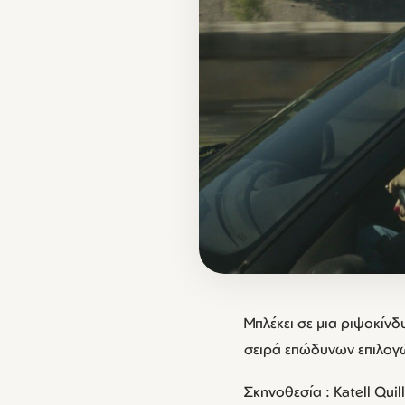
Mπλέκει σε μια ριψοκίνδ
σειρά επώδυνων επιλογ
Σκηνοθεσία : Katell Quil