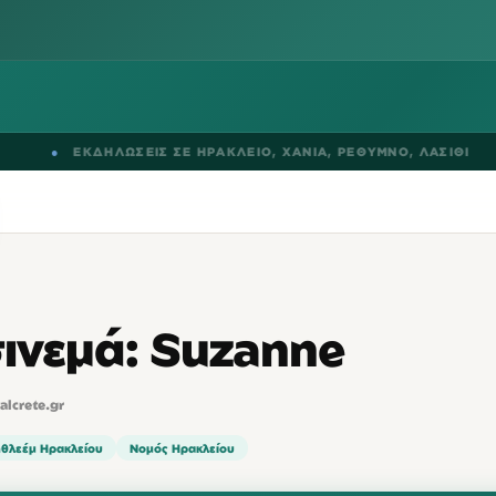
ΕΚΔΗΛΩΣΕΙΣ ΣΕ
ΗΡΑΚΛΕΙΟ
,
ΧΑΝΙΑ
,
ΡΕΘΥΜΝΟ
,
ΛΑΣΙΘΙ
●
ινεμά: Suzanne
talcrete.gr
ηθλεέμ Ηρακλείου
Νομός Ηρακλείου