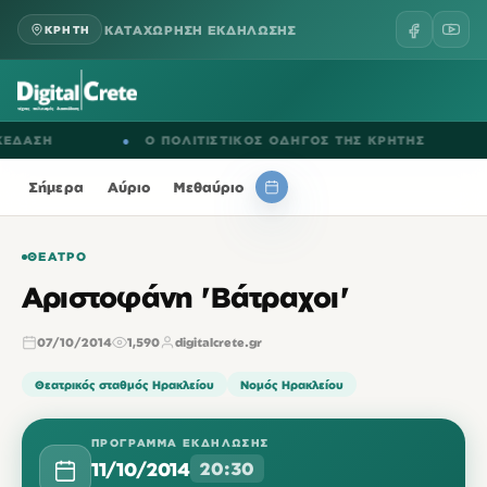
ΚΑΤΑΧΩΡΗΣΗ ΕΚΔΗΛΩΣΗΣ
ΚΡΗΤΗ
ΣΗ
●
Ο ΠΟΛΙΤΙΣΤΙΚΟΣ ΟΔΗΓΟΣ ΤΗΣ ΚΡΗΤΗΣ
●
Ε
Σήμερα
Αύριο
Μεθαύριο
ΘΈΑΤΡΟ
Αριστοφάνη 'Βάτραχοι'
07/10/2014
1,590
digitalcrete.gr
Θεατρικός σταθμός Ηρακλείου
Νομός Ηρακλείου
ΠΡΌΓΡΑΜΜΑ ΕΚΔΉΛΩΣΗΣ
11/10/2014
20:30