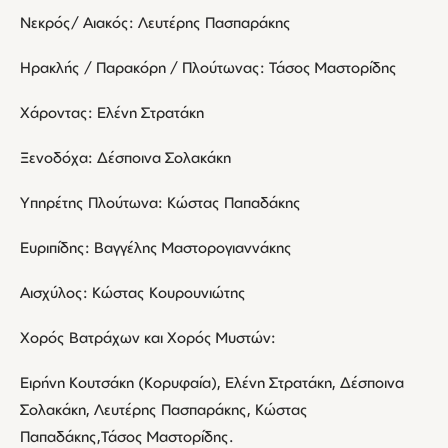
Νεκρός/ Αιακός: Λευτέρης Πασπαράκης
Ηρακλής / Παρακόρη / Πλούτωνας: Τάσος Μαστορίδης
Χάροντας: Ελένη Στρατάκη
Ξενοδόχα: Δέσποινα Σολακάκη
Υπηρέτης Πλούτωνα: Κώστας Παπαδάκης
Ευριπίδης: Βαγγέλης Μαστορογιαννάκης
Αισχύλος: Κώστας Κουρουνιώτης
Χορός Βατράχων και Χορός Μυστών:
Ειρήνη Κουτσάκη (Κορυφαία), Ελένη Στρατάκη, Δέσποινα
Σολακάκη, Λευτέρης Πασπαράκης, Κώστας
Παπαδάκης,Τάσος Μαστορίδης.