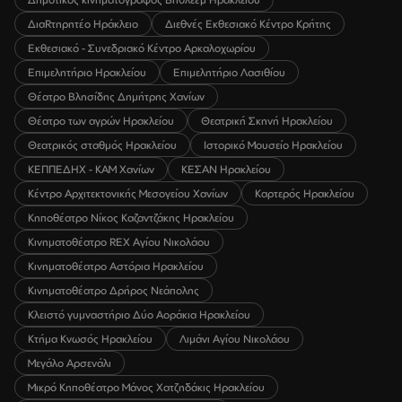
ΔιαRτηρητέο Ηράκλειο
Διεθνές Εκθεσιακό Κέντρο Κρήτης
Εκθεσιακό - Συνεδριακό Κέντρο Αρκαλοχωρίου
Επιμελητήριο Ηρακλείου
Επιμελητήριο Λασιθίου
Θέατρο Βλησίδης Δημήτρης Χανίων
Θέατρο των αγρών Ηρακλείου
Θεατρική Σκηνή Ηρακλείου
Θεατρικός σταθμός Ηρακλείου
Ιστορικό Μουσείο Ηρακλείου
ΚΕΠΠΕΔΗΧ - ΚΑΜ Χανίων
ΚΕΣΑΝ Ηρακλείου
Κέντρο Αρχιτεκτονικής Μεσογείου Χανίων
Καρτερός Ηρακλείου
Κηποθέατρο Νίκος Καζαντζάκης Ηρακλείου
Κινηματοθέατρο REX Αγίου Νικολάου
Κινηματοθέατρο Αστόρια Ηρακλείου
Κινηματοθέατρο Δρήρος Νεάπολης
Κλειστό γυμναστήριο Δύο Αοράκια Ηρακλείου
Κτήμα Κνωσός Ηρακλείου
Λιμάνι Αγίου Νικολάου
Μεγάλο Αρσενάλι
Μικρό Κηποθέατρο Μάνος Χατζηδάκις Ηρακλείου