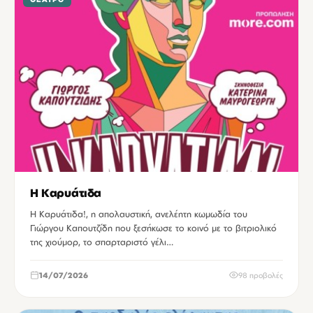
Η Καρυάτιδα
Η Καρυάτιδα!, η απολαυστική, ανελέητη κωμωδία του
Γιώργου Καπουτζίδη που ξεσήκωσε το κοινό με το βιτριολικό
της χιούμορ, το σπαρταριστό γέλι…
14/07/2026
98 προβολές