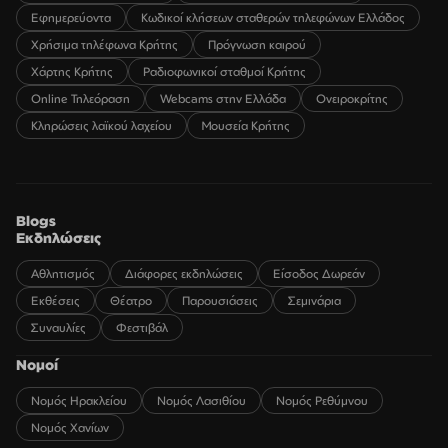
Εφημερεύοντα
Κωδικοί κλήσεων σταθερών τηλεφώνων Ελλάδος
Χρήσιμα τηλέφωνα Κρήτης
Πρόγνωση καιρού
Χάρτης Κρήτης
Ραδιοφωνικοί σταθμοί Κρήτης
Online Τηλεόραση
Webcams στην Ελλάδα
Ονειροκρίτης
Κληρώσεις λαϊκού λαχείου
Μουσεία Κρήτης
Blogs
Εκδηλώσεις
Αθλητισμός
Διάφορες εκδηλώσεις
Είσοδος Δωρεάν
Εκθέσεις
Θέατρο
Παρουσιάσεις
Σεμινάρια
Συναυλίες
Φεστιβάλ
Νομοί
Νομός Ηρακλείου
Νομός Λασιθίου
Νομός Ρεθύμνου
Νομός Χανίων