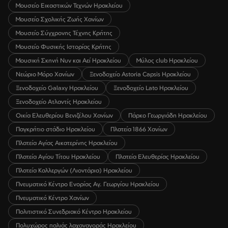
Μουσείο Εικαστικών Τεχνών Ηρακλείου
Μουσείο Σχολικής Ζωής Χανίων
Μουσείο Σύγχρονης Τέχνης Κρήτης
Μουσείο Φυσικής Ιστορίας Κρήτης
Μουσική Σκηνή Νυν και Αεί Ηρακλείου
Μύλος club Ηρακλείου
Νεώριο Μόρο Χανίων
Ξενοδοχείο Astoria Capsis Ηρακλείου
Ξενοδοχείο Galaxy Ηρακλείου
Ξενοδοχείο Lato Ηρακλείου
Ξενοδοχείο Ατλαντίς Ηρακλείου
Οικία Ελευθερίου Βενιζέλου Χανίων
Πάρκο Γεωργιάδη Ηρακλείου
Παγκρήτιο στάδιο Ηρακλείου
Πλατεία 1866 Χανίων
Πλατεία Αγίας Αικατερίνης Ηρακλείου
Πλατεία Αγίου Τίτου Ηρακλείου
Πλατεία Ελευθερίας Ηρακλείου
Πλατεία Καλλεργών (Λιοντάρια) Ηρακλείου
Πνευματικό Κέντρο Ενορίας Αγ. Γεωργίου Ηρακλείου
Πνευματικό Κέντρο Χανίων
Πολιτιστικό Συνεδριακό Κέντρο Ηρακλείου
Πολυχώρος παλιάς λαχαναγοράς Ηρακλείου