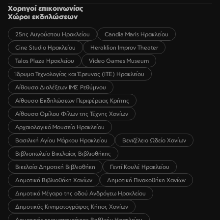
Χορηγοί επικοινωνίας
Χώροι εκδηλώσεων
25ης Αυγούστου Ηρακλείου
Candia Maris Ηρακλείου
Cine Studio Ηρακλείου
Heraklion Improv Theater
Talos Plaza Ηρακλείου
Video Games Museum
Ίδρυμα Τεχνολογίας και Έρευνας (ΙΤΕ) Ηρακλείου
Αίθουσα Διαλέξεων ΙΜΣ Ρεθύμνου
Αίθουσα Εκδηλώσεων Περιφέρειας Κρήτης
Αίθουσα Ομίλου Φίλων της Τέχνης Χανίων
Αρχαιολογικό Μουσείο Ηρακλείου
Βασιλική Αγίου Μάρκου Ηρακλείου
Βενιζέλειο Ωδείο Χανίων
Βιβλιοπωλείο Βικελαίας Βιβλιοθήκης
Βικελαία Δημοτική Βιβλιοθήκη
Γεντί Κουλέ Ηρακλείου
Δημοτική Βιβλιοθήκη Χανίων
Δημοτική Πινακοθήκη Χανίων
Δημοτικό Μέγαρο της οδού Ανδρόγεω Ηρακλείου
Δημοτικός Κινηματογράφος Κήπος Χανίων
Δημοτικός κινηματογράφος Βηθλεέμ Ηρακλείου