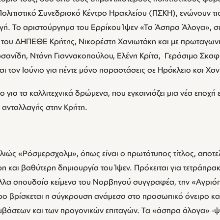
ολιτιστικό Συνεδριακό Κέντρο Ηρακλείου (ΠΣΚΗ), ενώνουν τις
ή. Το αριστούργημα του Ερρίκου Ίψεν «Τα Άσπρα Άλογα», σ
ή του ΔΗΠΕΘΕ Κρήτης, Νικορέστη Χανιωτάκη και με πρωταγωνι
σανίδη, Ντάνη Γιαννακοπούλου, Ελένη Κρίτα, Γεράσιμο Σκαφ
ι τον Ιούνιο για πέντε μόνο παραστάσεις σε Ηράκλειο και Χαν
για τα καλλιτεχνικά δρώμενα, που εγκαινιάζει μια νέα εποχή 
ς ανταλλαγής στην Κρήτη.
ιώς «Ρόσμερσχολμ», όπως είναι ο πρωτότυπος τίτλος, αποτελ
ρη και βαθύτερη δημιουργία του Ίψεν. Πρόκειται για τετράπρ
λλα σπουδαία κείμενα του Νορβηγού συγγραφέα, την «Αγριόπ
ρο βρίσκεται η σύγκρουση ανάμεσα στο προσωπικό όνειρο και 
υμβάσεων και των προγονικών επιταγών. Τα «άσπρα άλογα» -