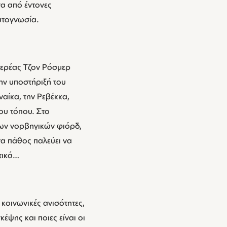
α από έντονες
αυτογνωσία.
 ιερέας Τζον Ρόσμερ
την υποστήριξή του
αίκα, την Ρεβέκκα,
ου τόπου. Στο
ων νορβηγικών φιόρδ,
ένα πάθος παλεύει να
τικά…
κοινωνικές ανισότητες,
έψης και ποιες είναι οι