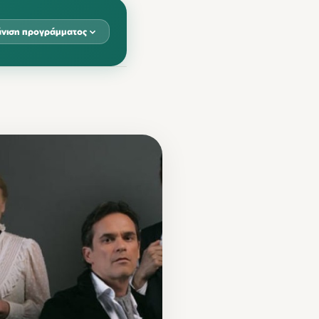
νιση προγράμματος
Β
ΚΥΡ