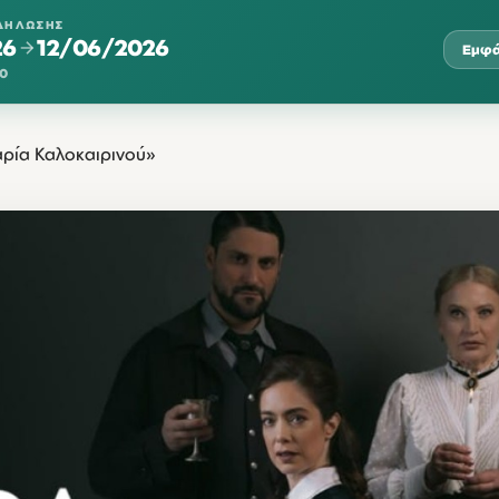
ΔΉΛΩΣΗΣ
26
12/06/2026
Εμφά
00
ρία Καλοκαιρινού»
ΤΡΊ
ΤΕΤ
ΠΈΜ
ΠΑΡ
ΣΆ
10
11
12
21:00
21:00
21:00