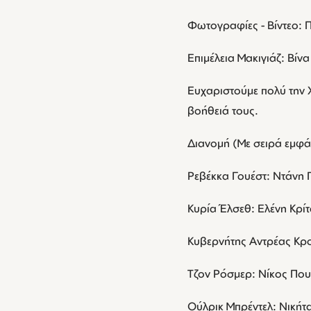
Φωτογραφίες - Βίντεο:
Επιμέλεια Μακιγιάζ: Βίν
Ευχαριστούμε πολύ την 
βοήθειά τους.
Διανομή (Με σειρά εμφά
Ρεβέκκα Γουέστ: Ντάνη
Κυρία Έλσεθ: Ελένη Κρί
Κυβερνήτης Αντρέας Κρ
Τζον Ρόσμερ: Νίκος Πο
Ούλρικ Μπρέντελ: Νικήτ