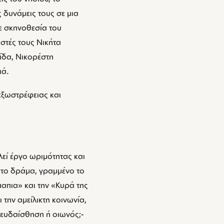
 δυνάμεις τους σε μια
ε σκηνοθεσία του
στές τους Νικήτα
ίδα, Νικορέστη
ιά.
εξωστρέφειας και
εί έργο ωριμότητας και
ακτο δράμα, γραμμένο το
απια» και την «Κυρά της
την αμείλικτη κοινωνία,
ψευδαίσθηση ή οιωνός;-