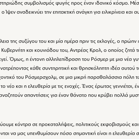
στηριώδης συμβολισμός φυγής προς έναν ιδανικό κόσμο. Μέσ
ο Ίψεν αναδεικνύει την επιτακτική ανάγκη για ειλικρίνεια και 
εια της συζύγου του και μία ημέρα πριν τις εκλογές, ο πρώην
υ Κυβερνήτη και κουνιάδου του, Αντρέας Κρολ, ο οποίος ζητά 
γεί. Όμως, η έντονη αλληλεπίδραση του Ρόσμερ με μια νέα γυν
 ανατρέποντας κάθε συντηρητική και θρησκόληπτη ιδέα αυτού τ
οντικό του Ρόσμερσχολμ, σε μια μικρή παραθαλάσσια πόλη τ
το νέο και η ελευθερία με τις ενοχές. Ένας έρωτας γεννιέται, 
 αναζητούν απαντήσεις για έναν θάνατο που κρύβει πολλά μυσ
εύουμε κόντρα σε προκαταλήψεις, πολιτικούς εκφοβισμούς και 
αι να μας υπενθυμίσουν πόσο σημαντική είναι η ελευθερία σκ