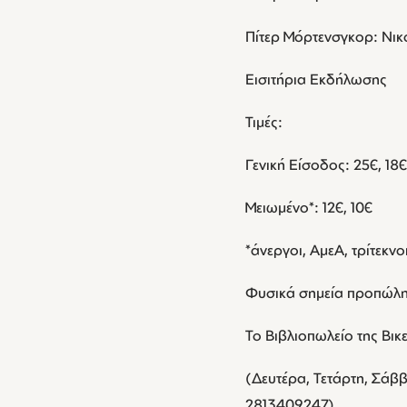
Πίτερ Μόρτενσγκορ: Νι
Εισιτήρια Εκδήλωσης
Τιμές:
Γενική Είσοδος: 25€, 18€
Μειωμένο*: 12€, 10€
*άνεργοι, ΑμεΑ, τρίτεκνο
Φυσικά σημεία προπώλησ
Το Βιβλιοπωλείο της Βικ
(Δευτέρα, Τετάρτη, Σάββα
2813409247).