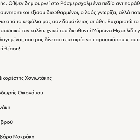
ζωής. Ο Ίψεν δημιουργεί στο Ρόσμερσχολμ ένα πεδίο αντιπαρά
συντηρητικοί εξίσου διεφθαρμένοι, ο λαός γνωρίζει, αλλά ποτέ
νω από τα κεφάλια μας σαν δαμόκλειος σπάθη. Ευχαριστώ το 
ροσωπικά τον καλλιτεχνικό του διευθυντή Μύρωνα Μιχαηλίδη γ
ογημένος που μας δίνεται η ευκαιρία να παρουσιάσουμε αυτ
λή θέαση!
Νικορέστης Χανιωτάκης
οδωρής Οικονόμου
ανάκη
αβρού
ρβάρα Μακράκη