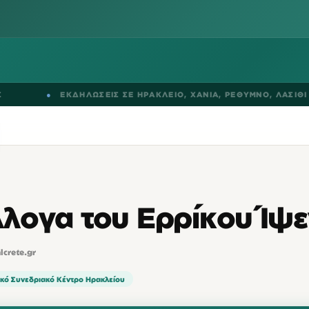
●
ΕΚΔΗΛΩΣΕΙΣ ΣΕ
ΗΡΑΚΛΕΙΟ
,
ΧΑΝΙΑ
,
ΡΕΘΥΜΝΟ
,
ΛΑΣΙΘΙ
λογα του Ερρίκου Ίψε
alcrete.gr
ικό Συνεδριακό Κέντρο Ηρακλείου