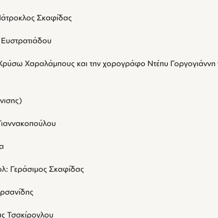
 Πάτροκλος Σκαφίδας
α Ευστρατιάδου
Χρύσω Χαραλάμπους και την χορογράφο Ντέπυ Γοργογιάννη γ
νισης)
 Γιαννακοπούλου
τα
ολ: Γεράσιμος Σκαφίδας
υρσανίδης
ας Τσακίρογλου