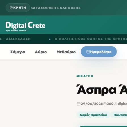
ΚΑΤΑΧΩΡΗΣΗ ΕΚΔΗΛΩΣΗΣ
ΚΡΗΤΗ
ΣΚΕΔΑΣΗ
●
Ο ΠΟΛΙΤΙΣΤΙΚΟΣ ΟΔΗΓΟΣ ΤΗΣ ΚΡΗΤΗΣ
Σήμερα
Αύριο
Μεθαύριο
Ημερολόγιο
ΘΈΑΤΡΟ
Άσπρα Ά
09/06/2026
260
digit
Νομός Ηρακλείου
Πολιτιστ