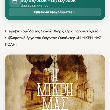
30/06/2026
01/07/2026
ώρα έναρξης 21:00
Εμφάνιση προγράμματος
ΙΟΎΝΙΟΣ 2026
Η εφηβική ομάδα της Σκηνής Χωρίς Όρια παρουσιάζει το
ΔΕΥ
ΤΡΊ
ΤΕΤ
ΠΈΜ
ΠΑΡ
ΣΆΒ
ΚΥΡ
εμβληματικό έργο του Θόρντον Ουάιλντερ «Η ΜΙΚΡΗ ΜΑΣ
30
ΠΟΛΗ».
21:00
ΙΟΎΛΙΟΣ 2026
ΔΕΥ
ΤΡΊ
ΤΕΤ
ΠΈΜ
ΠΑΡ
ΣΆΒ
ΚΥΡ
01
21:00