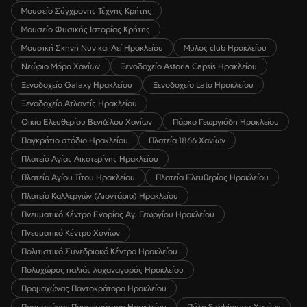
Μουσείο Σύγχρονης Τέχνης Κρήτης
Μουσείο Φυσικής Ιστορίας Κρήτης
Μουσική Σκηνή Νυν και Αεί Ηρακλείου
Μύλος club Ηρακλείου
Νεώριο Μόρο Χανίων
Ξενοδοχείο Astoria Capsis Ηρακλείου
Ξενοδοχείο Galaxy Ηρακλείου
Ξενοδοχείο Lato Ηρακλείου
Ξενοδοχείο Ατλαντίς Ηρακλείου
Οικία Ελευθερίου Βενιζέλου Χανίων
Πάρκο Γεωργιάδη Ηρακλείου
Παγκρήτιο στάδιο Ηρακλείου
Πλατεία 1866 Χανίων
Πλατεία Αγίας Αικατερίνης Ηρακλείου
Πλατεία Αγίου Τίτου Ηρακλείου
Πλατεία Ελευθερίας Ηρακλείου
Πλατεία Καλλεργών (Λιοντάρια) Ηρακλείου
Πνευματικό Κέντρο Ενορίας Αγ. Γεωργίου Ηρακλείου
Πνευματικό Κέντρο Χανίων
Πολιτιστικό Συνεδριακό Κέντρο Ηρακλείου
Πολυχώρος παλιάς λαχαναγοράς Ηρακλείου
Προμαχώνας Παντοκράτορα Ηρακλείου
Προμαχώνας Παντοκράτορα Ηρακλείου
Πύλη Sabbionara Χανίων