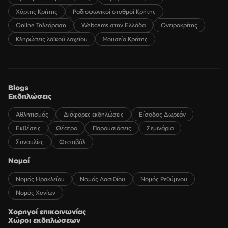
Χάρτης Κρήτης
Ραδιοφωνικοί σταθμοί Κρήτης
Online Τηλεόραση
Webcams στην Ελλάδα
Ονειροκρίτης
Κληρώσεις λαϊκού λαχείου
Μουσεία Κρήτης
Blogs
Εκδηλώσεις
Αθλητισμός
Διάφορες εκδηλώσεις
Είσοδος Δωρεάν
Εκθέσεις
Θέατρο
Παρουσιάσεις
Σεμινάρια
Συναυλίες
Φεστιβάλ
Νομοί
Νομός Ηρακλείου
Νομός Λασιθίου
Νομός Ρεθύμνου
Νομός Χανίων
Χορηγοί επικοινωνίας
Χώροι εκδηλώσεων