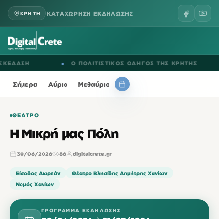
ΚΑΤΑΧΩΡΗΣΗ ΕΚΔΗΛΩΣΗΣ
ΚΡΗΤΗ
ΔΑΣΗ
●
Ο ΠΟΛΙΤΙΣΤΙΚΟΣ ΟΔΗΓΟΣ ΤΗΣ ΚΡΗΤΗΣ
●
Σήμερα
Αύριο
Μεθαύριο
ΘΈΑΤΡΟ
Η Μικρή μας Πόλη
30/06/2026
86
digitalcrete.gr
Είσοδος Δωρεάν
Θέατρο Βλησίδης Δημήτρης Χανίων
Νομός Χανίων
ΠΡΌΓΡΑΜΜΑ ΕΚΔΉΛΩΣΗΣ