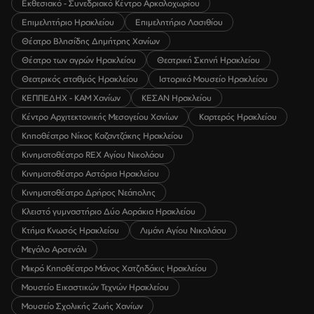
Εκθεσιακό - Συνεδριακό Κέντρο Αρκαλοχωρίου
Επιμελητήριο Ηρακλείου
Επιμελητήριο Λασιθίου
Θέατρο Βλησίδης Δημήτρης Χανίων
Θέατρο των αγρών Ηρακλείου
Θεατρική Σκηνή Ηρακλείου
Θεατρικός σταθμός Ηρακλείου
Ιστορικό Μουσείο Ηρακλείου
ΚΕΠΠΕΔΗΧ - ΚΑΜ Χανίων
ΚΕΣΑΝ Ηρακλείου
Κέντρο Αρχιτεκτονικής Μεσογείου Χανίων
Καρτερός Ηρακλείου
Κηποθέατρο Νίκος Καζαντζάκης Ηρακλείου
Κινηματοθέατρο REX Αγίου Νικολάου
Κινηματοθέατρο Αστόρια Ηρακλείου
Κινηματοθέατρο Δρήρος Νεάπολης
Κλειστό γυμναστήριο Δύο Αοράκια Ηρακλείου
Κτήμα Κνωσός Ηρακλείου
Λιμάνι Αγίου Νικολάου
Μεγάλο Αρσενάλι
Μικρό Κηποθέατρο Μάνος Χατζηδάκις Ηρακλείου
Μουσείο Εικαστικών Τεχνών Ηρακλείου
Μουσείο Σχολικής Ζωής Χανίων