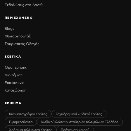
Εκδηλώσεις στο Λασίθι
ΠΕΡΙΕΧΟΜΕΝΟ
Blogs
Φωτορεπορτάζ
Τουριστικός Οδηγός
ΣΧΕΤΙΚΑ
Όροι χρήσης
Διαφήμιση
Επικοινωνία
Καταχώρηση
ΧΡΗΣΙΜΑ
Κινηματογράφοι Κρήτης
Ταχυδρομικοί κωδικοί Κρήτης
Εφημερεύοντα
Κωδικοί κλήσεων σταθερών τηλεφώνων Ελλάδος
Χρήσιμα τηλέφωνα Κρήτης
Πρόγνωση καιρού