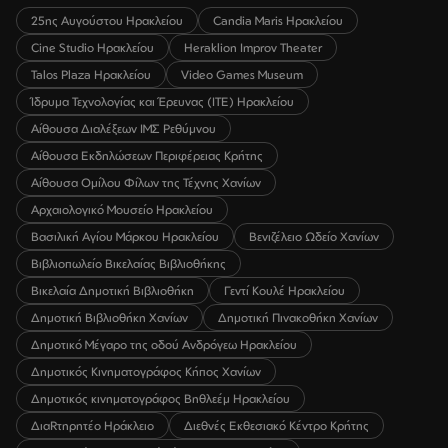
25ης Αυγούστου Ηρακλείου
Candia Maris Ηρακλείου
Cine Studio Ηρακλείου
Heraklion Improv Theater
Talos Plaza Ηρακλείου
Video Games Museum
Ίδρυμα Τεχνολογίας και Έρευνας (ΙΤΕ) Ηρακλείου
Αίθουσα Διαλέξεων ΙΜΣ Ρεθύμνου
Αίθουσα Εκδηλώσεων Περιφέρειας Κρήτης
Αίθουσα Ομίλου Φίλων της Τέχνης Χανίων
Αρχαιολογικό Μουσείο Ηρακλείου
Βασιλική Αγίου Μάρκου Ηρακλείου
Βενιζέλειο Ωδείο Χανίων
Βιβλιοπωλείο Βικελαίας Βιβλιοθήκης
Βικελαία Δημοτική Βιβλιοθήκη
Γεντί Κουλέ Ηρακλείου
Δημοτική Βιβλιοθήκη Χανίων
Δημοτική Πινακοθήκη Χανίων
Δημοτικό Μέγαρο της οδού Ανδρόγεω Ηρακλείου
Δημοτικός Κινηματογράφος Κήπος Χανίων
Δημοτικός κινηματογράφος Βηθλεέμ Ηρακλείου
ΔιαRτηρητέο Ηράκλειο
Διεθνές Εκθεσιακό Κέντρο Κρήτης