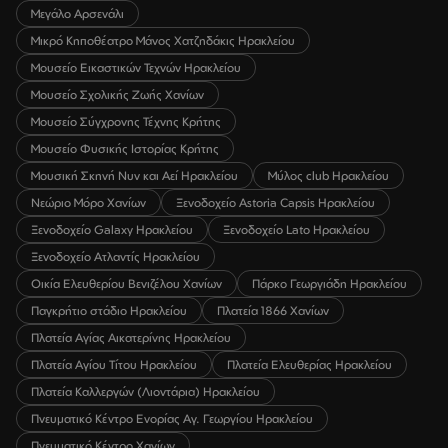
Μεγάλο Αρσενάλι
Μικρό Κηποθέατρο Μάνος Χατζηδάκις Ηρακλείου
Μουσείο Εικαστικών Τεχνών Ηρακλείου
Μουσείο Σχολικής Ζωής Χανίων
Μουσείο Σύγχρονης Τέχνης Κρήτης
Μουσείο Φυσικής Ιστορίας Κρήτης
Μουσική Σκηνή Νυν και Αεί Ηρακλείου
Μύλος club Ηρακλείου
Νεώριο Μόρο Χανίων
Ξενοδοχείο Astoria Capsis Ηρακλείου
Ξενοδοχείο Galaxy Ηρακλείου
Ξενοδοχείο Lato Ηρακλείου
Ξενοδοχείο Ατλαντίς Ηρακλείου
Οικία Ελευθερίου Βενιζέλου Χανίων
Πάρκο Γεωργιάδη Ηρακλείου
Παγκρήτιο στάδιο Ηρακλείου
Πλατεία 1866 Χανίων
Πλατεία Αγίας Αικατερίνης Ηρακλείου
Πλατεία Αγίου Τίτου Ηρακλείου
Πλατεία Ελευθερίας Ηρακλείου
Πλατεία Καλλεργών (Λιοντάρια) Ηρακλείου
Πνευματικό Κέντρο Ενορίας Αγ. Γεωργίου Ηρακλείου
Πνευματικό Κέντρο Χανίων