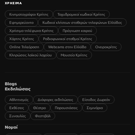
ΧΡΗΣΙΜΑ
Κινηματογράφοι Κρήτης
Ταχυδρομικοί κωδικοί Κρήτης
Εφημερεύοντα
Κωδικοί κλήσεων σταθερών τηλεφώνων Ελλάδος
Χρήσιμα τηλέφωνα Κρήτης
Πρόγνωση καιρού
Χάρτης Κρήτης
Ραδιοφωνικοί σταθμοί Κρήτης
Online Τηλεόραση
Webcams στην Ελλάδα
Ονειροκρίτης
Κληρώσεις λαϊκού λαχείου
Μουσεία Κρήτης
Blogs
Εκδηλώσεις
Αθλητισμός
Διάφορες εκδηλώσεις
Είσοδος Δωρεάν
Εκθέσεις
Θέατρο
Παρουσιάσεις
Σεμινάρια
Συναυλίες
Φεστιβάλ
Νομοί