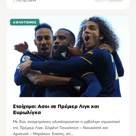
11/12/2019
2,377 προβολές
ΑΘΛΗΤΙΣΜΌΣ
Στοίχημα: Ασοι σε Πρέμιερ Λιγκ και
Ευρωλίγκα
Με δύο αναμετρήσεις ολοκληρώνεται η εμβόλιμη αγωνιστική
της Πρέμιερ Λιγκ: Σέφιλντ Γιουνάιτεντ – Νιουκάστλ και
Αρσεναλ – Μπράιτον. Επίσης, σή…