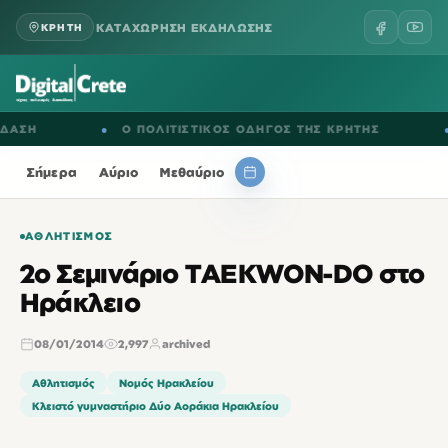
ΚΑΤΑΧΩΡΗΣΗ ΕΚΔΗΛΩΣΗΣ
ΚΡΗΤΗ
Η
●
Ο ΠΟΛΙΤΙΣΤΙΚΟΣ ΟΔΗΓΟΣ ΤΗΣ ΚΡΗΤΗΣ
●
Ε
Σήμερα
Αύριο
Μεθαύριο
ΑΘΛΗΤΙΣΜΌΣ
2ο Σεμινάριο TAEKWON-DO στο
Ηράκλειο
08/01/2014
2,997
archived
Αθλητισμός
Νομός Ηρακλείου
Κλειστό γυμναστήριο Δύο Αοράκια Ηρακλείου