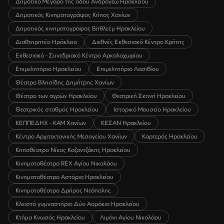
Δημοτικό Μέγαρο της οδού Ανδρόγεω Ηρακλείου
Δημοτικός Κινηματογράφος Κήπος Χανίων
Δημοτικός κινηματογράφος Βηθλεέμ Ηρακλείου
ΔιαRτηρητέο Ηράκλειο
Διεθνές Εκθεσιακό Κέντρο Κρήτης
Εκθεσιακό - Συνεδριακό Κέντρο Αρκαλοχωρίου
Επιμελητήριο Ηρακλείου
Επιμελητήριο Λασιθίου
Θέατρο Βλησίδης Δημήτρης Χανίων
Θέατρο των αγρών Ηρακλείου
Θεατρική Σκηνή Ηρακλείου
Θεατρικός σταθμός Ηρακλείου
Ιστορικό Μουσείο Ηρακλείου
ΚΕΠΠΕΔΗΧ - ΚΑΜ Χανίων
ΚΕΣΑΝ Ηρακλείου
Κέντρο Αρχιτεκτονικής Μεσογείου Χανίων
Καρτερός Ηρακλείου
Κηποθέατρο Νίκος Καζαντζάκης Ηρακλείου
Κινηματοθέατρο REX Αγίου Νικολάου
Κινηματοθέατρο Αστόρια Ηρακλείου
Κινηματοθέατρο Δρήρος Νεάπολης
Κλειστό γυμναστήριο Δύο Αοράκια Ηρακλείου
Κτήμα Κνωσός Ηρακλείου
Λιμάνι Αγίου Νικολάου