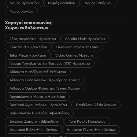
Νομός Ηρακλείου
Νομός Λασιθίου
Νομός Ρεθύμνου
Νομός Χανίων
Χορηγοί επικοινωνίας
Χώροι εκδηλώσεων
25ης Αυγούστου Ηρακλείου
Candia Maris Ηρακλείου
Cine Studio Ηρακλείου
Heraklion Improv Theater
Talos Plaza Ηρακλείου
Video Games Museum
Ίδρυμα Τεχνολογίας και Έρευνας (ΙΤΕ) Ηρακλείου
Αίθουσα Διαλέξεων ΙΜΣ Ρεθύμνου
Αίθουσα Εκδηλώσεων Περιφέρειας Κρήτης
Αίθουσα Ομίλου Φίλων της Τέχνης Χανίων
Αρχαιολογικό Μουσείο Ηρακλείου
Βασιλική Αγίου Μάρκου Ηρακλείου
Βενιζέλειο Ωδείο Χανίων
Βιβλιοπωλείο Βικελαίας Βιβλιοθήκης
Βικελαία Δημοτική Βιβλιοθήκη
Γεντί Κουλέ Ηρακλείου
Δημοτική Βιβλιοθήκη Χανίων
Δημοτική Πινακοθήκη Χανίων