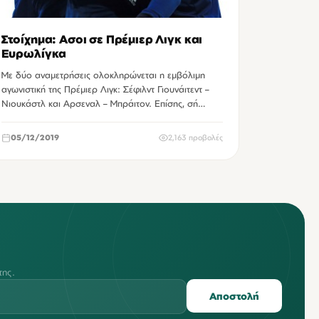
Στοίχημα: Ασοι σε Πρέμιερ Λιγκ και
Ευρωλίγκα
Με δύο αναμετρήσεις ολοκληρώνεται η εμβόλιμη
αγωνιστική της Πρέμιερ Λιγκ: Σέφιλντ Γιουνάιτεντ –
Νιουκάστλ και Αρσεναλ – Μπράιτον. Επίσης, σή…
05/12/2019
2,163 προβολές
της.
Αποστολή