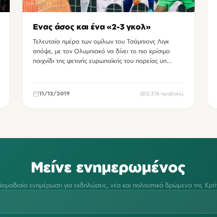
Ενας άσος και ένα «2-3 γκολ»
Τελευταία ημέρα των ομίλων του Τσάμπιονς Λιγκ
απόψε, με τον Ολυμπιακό να δίνει το πιο κρίσιμο
παιχνίδι της φετινής ευρωπαϊκής του πορείας υπ…
11/12/2019
2,376 προβολές
Μείνε ενημερωμένος
ομαδιαία ενημέρωση για εκδηλώσεις, νέα και πολιτιστικά δρώμενα της Κρή