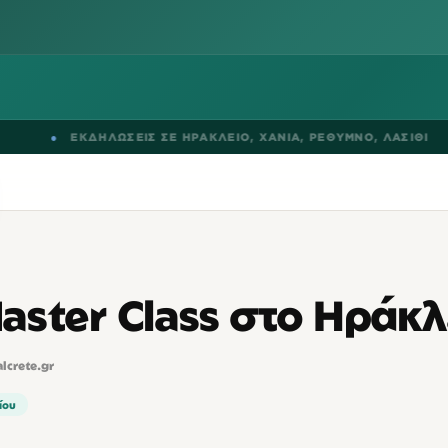
●
ΕΚΔΗΛΩΣΕΙΣ ΣΕ
ΗΡΑΚΛΕΙΟ
,
ΧΑΝΙΑ
,
ΡΕΘΥΜΝΟ
,
ΛΑΣΙΘΙ
ster Class στο Ηράκλ
alcrete.gr
ίου