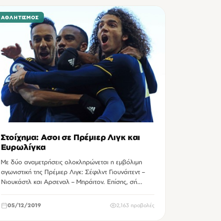
ΑΘΛΗΤΙΣΜΌΣ
Στοίχημα: Ασοι σε Πρέμιερ Λιγκ και
Ευρωλίγκα
Με δύο αναμετρήσεις ολοκληρώνεται η εμβόλιμη
αγωνιστική της Πρέμιερ Λιγκ: Σέφιλντ Γιουνάιτεντ –
Νιουκάστλ και Αρσεναλ – Μπράιτον. Επίσης, σή…
05/12/2019
2,163 προβολές