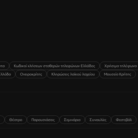
ντα
Κωδικοί κλήσεων σταθερών τηλεφώνων Ελλάδος
Χρήσιμα τηλέφωνα 
Ελλάδα
Ονειροκρίτης
Κληρώσεις λαϊκού λαχείου
Μουσεία Κρήτης
Θέατρο
Παρουσιάσεις
Σεμινάρια
Συναυλίες
Φεστιβάλ