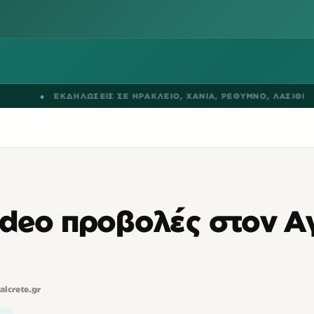
●
ΕΚΔΗΛΩΣΕΙΣ ΣΕ
ΗΡΑΚΛΕΙΟ
,
ΧΑΝΙΑ
,
ΡΕΘΥΜΝΟ
,
ΛΑΣΙΘΙ
ideo προβολές στον Α
talcrete.gr