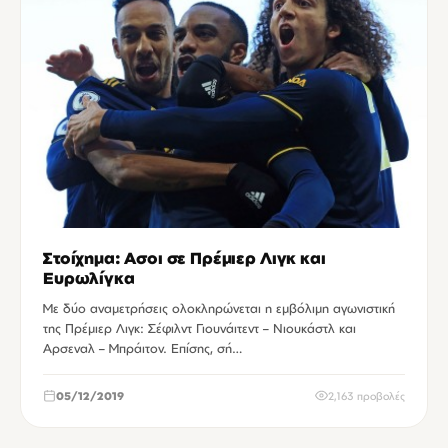
Στοίχημα: Ασοι σε Πρέμιερ Λιγκ και
Ευρωλίγκα
Με δύο αναμετρήσεις ολοκληρώνεται η εμβόλιμη αγωνιστική
της Πρέμιερ Λιγκ: Σέφιλντ Γιουνάιτεντ – Νιουκάστλ και
Αρσεναλ – Μπράιτον. Επίσης, σή…
05/12/2019
2,163 προβολές