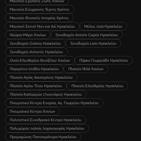
Μουσείο Σχολικής Ζωής Χανίων
Μουσείο Σύγχρονης Τέχνης Κρήτης
Μουσείο Φυσικής Ιστορίας Κρήτης
Μουσική Σκηνή Νυν και Αεί Ηρακλείου
Μύλος club Ηρακλείου
Νεώριο Μόρο Χανίων
Ξενοδοχείο Astoria Capsis Ηρακλείου
Ξενοδοχείο Galaxy Ηρακλείου
Ξενοδοχείο Lato Ηρακλείου
Ξενοδοχείο Ατλαντίς Ηρακλείου
Οικία Ελευθερίου Βενιζέλου Χανίων
Πάρκο Γεωργιάδη Ηρακλείου
Παγκρήτιο στάδιο Ηρακλείου
Πλατεία 1866 Χανίων
Πλατεία Αγίας Αικατερίνης Ηρακλείου
Πλατεία Αγίου Τίτου Ηρακλείου
Πλατεία Ελευθερίας Ηρακλείου
Πλατεία Καλλεργών (Λιοντάρια) Ηρακλείου
Πνευματικό Κέντρο Ενορίας Αγ. Γεωργίου Ηρακλείου
Πνευματικό Κέντρο Χανίων
Πολιτιστικό Συνεδριακό Κέντρο Ηρακλείου
Πολυχώρος παλιάς λαχαναγοράς Ηρακλείου
Προμαχώνας Παντοκράτορα Ηρακλείου