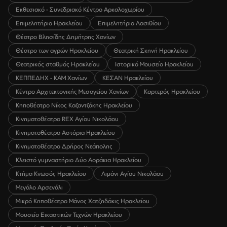
Εκθεσιακό - Συνεδριακό Κέντρο Αρκαλοχωρίου
Επιμελητήριο Ηρακλείου
Επιμελητήριο Λασιθίου
Θέατρο Βλησίδης Δημήτρης Χανίων
Θέατρο των αγρών Ηρακλείου
Θεατρική Σκηνή Ηρακλείου
Θεατρικός σταθμός Ηρακλείου
Ιστορικό Μουσείο Ηρακλείου
ΚΕΠΠΕΔΗΧ - ΚΑΜ Χανίων
ΚΕΣΑΝ Ηρακλείου
Κέντρο Αρχιτεκτονικής Μεσογείου Χανίων
Καρτερός Ηρακλείου
Κηποθέατρο Νίκος Καζαντζάκης Ηρακλείου
Κινηματοθέατρο REX Αγίου Νικολάου
Κινηματοθέατρο Αστόρια Ηρακλείου
Κινηματοθέατρο Δρήρος Νεάπολης
Κλειστό γυμναστήριο Δύο Αοράκια Ηρακλείου
Κτήμα Κνωσός Ηρακλείου
Λιμάνι Αγίου Νικολάου
Μεγάλο Αρσενάλι
Μικρό Κηποθέατρο Μάνος Χατζηδάκις Ηρακλείου
Μουσείο Εικαστικών Τεχνών Ηρακλείου