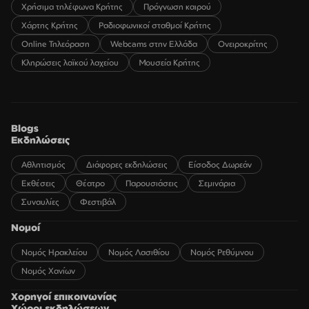
Χρήσιμα τηλέφωνα Κρήτης
Πρόγνωση καιρού
Χάρτης Κρήτης
Ραδιοφωνικοί σταθμοί Κρήτης
Online Τηλεόραση
Webcams στην Ελλάδα
Ονειροκρίτης
Κληρώσεις λαϊκού λαχείου
Μουσεία Κρήτης
Blogs
Εκδηλώσεις
Αθλητισμός
Διάφορες εκδηλώσεις
Είσοδος Δωρεάν
Εκθέσεις
Θέατρο
Παρουσιάσεις
Σεμινάρια
Συναυλίες
Φεστιβάλ
Νομοί
Νομός Ηρακλείου
Νομός Λασιθίου
Νομός Ρεθύμνου
Νομός Χανίων
Χορηγοί επικοινωνίας
Χώροι εκδηλώσεων