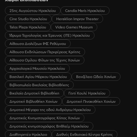
25ης Αυγούστου Ηρακλείου
Candia Maris Ηρακλείου
Cine Studio Ηρακλείου
Heraklion Improv Theater
Talos Plaza Ηρακλείου
Video Games Museum
Ίδρυμα Τεχνολογίας και Έρευνας (ΙΤΕ) Ηρακλείου
Αίθουσα Διαλέξεων ΙΜΣ Ρεθύμνου
Αίθουσα Εκδηλώσεων Περιφέρειας Κρήτης
Αίθουσα Ομίλου Φίλων της Τέχνης Χανίων
Αρχαιολογικό Μουσείο Ηρακλείου
Βασιλική Αγίου Μάρκου Ηρακλείου
Βενιζέλειο Ωδείο Χανίων
Βιβλιοπωλείο Βικελαίας Βιβλιοθήκης
Βικελαία Δημοτική Βιβλιοθήκη
Γεντί Κουλέ Ηρακλείου
Δημοτική Βιβλιοθήκη Χανίων
Δημοτική Πινακοθήκη Χανίων
Δημοτικό Μέγαρο της οδού Ανδρόγεω Ηρακλείου
Δημοτικός Κινηματογράφος Κήπος Χανίων
Δημοτικός κινηματογράφος Βηθλεέμ Ηρακλείου
ΔιαRτηρητέο Ηράκλειο
Διεθνές Εκθεσιακό Κέντρο Κρήτης