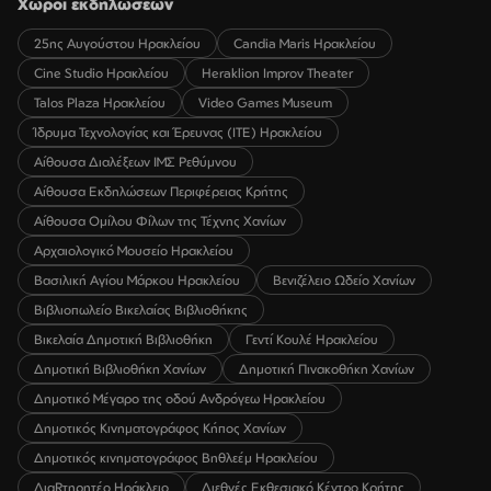
Χώροι εκδηλώσεων
25ης Αυγούστου Ηρακλείου
Candia Maris Ηρακλείου
Cine Studio Ηρακλείου
Heraklion Improv Theater
Talos Plaza Ηρακλείου
Video Games Museum
Ίδρυμα Τεχνολογίας και Έρευνας (ΙΤΕ) Ηρακλείου
Αίθουσα Διαλέξεων ΙΜΣ Ρεθύμνου
Αίθουσα Εκδηλώσεων Περιφέρειας Κρήτης
Αίθουσα Ομίλου Φίλων της Τέχνης Χανίων
Αρχαιολογικό Μουσείο Ηρακλείου
Βασιλική Αγίου Μάρκου Ηρακλείου
Βενιζέλειο Ωδείο Χανίων
Βιβλιοπωλείο Βικελαίας Βιβλιοθήκης
Βικελαία Δημοτική Βιβλιοθήκη
Γεντί Κουλέ Ηρακλείου
Δημοτική Βιβλιοθήκη Χανίων
Δημοτική Πινακοθήκη Χανίων
Δημοτικό Μέγαρο της οδού Ανδρόγεω Ηρακλείου
Δημοτικός Κινηματογράφος Κήπος Χανίων
Δημοτικός κινηματογράφος Βηθλεέμ Ηρακλείου
ΔιαRτηρητέο Ηράκλειο
Διεθνές Εκθεσιακό Κέντρο Κρήτης