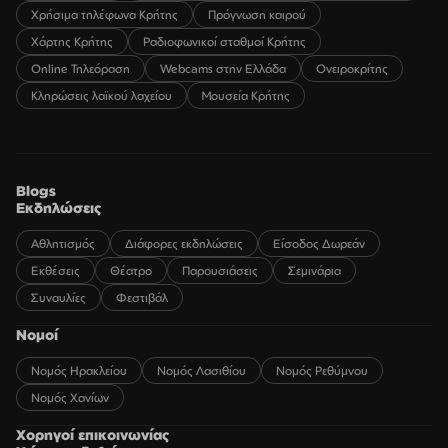
Χρήσιμα τηλέφωνα Κρήτης
Πρόγνωση καιρού
Χάρτης Κρήτης
Ραδιοφωνικοί σταθμοί Κρήτης
Online Τηλεόραση
Webcams στην Ελλάδα
Ονειροκρίτης
Κληρώσεις λαϊκού λαχείου
Μουσεία Κρήτης
Blogs
Εκδηλώσεις
Αθλητισμός
Διάφορες εκδηλώσεις
Είσοδος Δωρεάν
Εκθέσεις
Θέατρο
Παρουσιάσεις
Σεμινάρια
Συναυλίες
Φεστιβάλ
Νομοί
Νομός Ηρακλείου
Νομός Λασιθίου
Νομός Ρεθύμνου
Νομός Χανίων
Χορηγοί επικοινωνίας