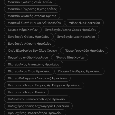
Μουσείο Σχολικής Ζωής Χανίων
Μουσείο Σύγχρονης Τέχνης Κρήτης
Μουσείο Φυσικής Ιστορίας Κρήτης
Μουσική Σκηνή Νυν και Αεί Ηρακλείου
Μύλος club Ηρακλείου
Νεώριο Μόρο Χανίων
Ξενοδοχείο Astoria Capsis Ηρακλείου
Ξενοδοχείο Galaxy Ηρακλείου
Ξενοδοχείο Lato Ηρακλείου
Ξενοδοχείο Ατλαντίς Ηρακλείου
Οικία Ελευθερίου Βενιζέλου Χανίων
Πάρκο Γεωργιάδη Ηρακλείου
Παγκρήτιο στάδιο Ηρακλείου
Πλατεία 1866 Χανίων
Πλατεία Αγίας Αικατερίνης Ηρακλείου
Πλατεία Αγίου Τίτου Ηρακλείου
Πλατεία Ελευθερίας Ηρακλείου
Πλατεία Καλλεργών (Λιοντάρια) Ηρακλείου
Πνευματικό Κέντρο Ενορίας Αγ. Γεωργίου Ηρακλείου
Πνευματικό Κέντρο Χανίων
Πολιτιστικό Συνεδριακό Κέντρο Ηρακλείου
Πολυχώρος παλιάς λαχαναγοράς Ηρακλείου
Προμαχώνας Παντοκράτορα Ηρακλείου