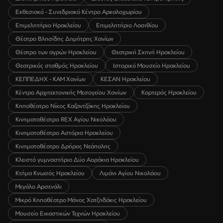
Εκθεσιακό - Συνεδριακό Κέντρο Αρκαλοχωρίου
Επιμελητήριο Ηρακλείου
Επιμελητήριο Λασιθίου
Θέατρο Βλησίδης Δημήτρης Χανίων
Θέατρο των αγρών Ηρακλείου
Θεατρική Σκηνή Ηρακλείου
Θεατρικός σταθμός Ηρακλείου
Ιστορικό Μουσείο Ηρακλείου
ΚΕΠΠΕΔΗΧ - ΚΑΜ Χανίων
ΚΕΣΑΝ Ηρακλείου
Κέντρο Αρχιτεκτονικής Μεσογείου Χανίων
Καρτερός Ηρακλείου
Κηποθέατρο Νίκος Καζαντζάκης Ηρακλείου
Κινηματοθέατρο REX Αγίου Νικολάου
Κινηματοθέατρο Αστόρια Ηρακλείου
Κινηματοθέατρο Δρήρος Νεάπολης
Κλειστό γυμναστήριο Δύο Αοράκια Ηρακλείου
Κτήμα Κνωσός Ηρακλείου
Λιμάνι Αγίου Νικολάου
Μεγάλο Αρσενάλι
Μικρό Κηποθέατρο Μάνος Χατζηδάκις Ηρακλείου
Μουσείο Εικαστικών Τεχνών Ηρακλείου