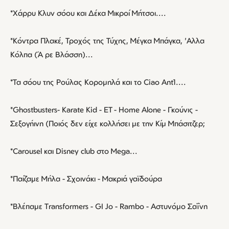
*Χάρρυ Κλυν σόου και Δέκα Μικροί Μήτσοι....
*Κόντρα Πλακέ, Τροχός της Τύχης, Μέγκα Μπάγκα, 'Αλλα
Κόλπα (Ά ρε Βλάσση)...
*Τα σόου της Ρούλας Κορομηλά και το Ciao Ant1....
*Ghostbusters- Karate Kid - ET - Home Alone - Γκούνις -
Σεξογήινη (Ποιός δεν είχε κολλήσει με την Κίμ Μπάσιτζερ;
*Carousel και Disney club στο Mega...
*Παίζαμε Μήλα - Σχοινάκι - Μακριά γαϊδούρα
*Βλέπαμε Transformers - GI Jo - Rambo - Αστυνόμο Σαΐνη