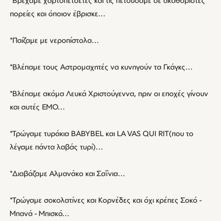
*Βρέχαμε χαρτοπετσέτες και τις πετούσαμε σε ακαθόριστες
πορείες και όποιον έβρισκε...
*Παίζαμε με νεροπίστολα...
*Βλέπαμε τους Αστρομαχητές να κυνηγούν τα Γκάγκς...
*Βλέπαμε ακόμα Λευκά Χριστούγεννα, πριν οι εποχές γίνουν
και αυτές ΕΜΟ...
*Τρώγαμε τυράκια BABYBEL και LA VAS QUI RIT(που το
λέγαμε πάντα λαβάς τυρί)...
*Διαβάζαμε Αλμανάκο και Σαΐνια...
*Τρώγαμε σοκολατίνες και Κορνέδες και όχι κρέπες Σοκό -
Μπανά - Μπισκό...