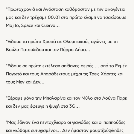
*Πρωτοχρονιά και Ανάσταση καθόμασταν με την οικογένεια
μας και δεν τρέχαμε 00.01 στο πρώτο κλαμπ να τσακίσουμε
Mojito, Space και Cuervo...
*Είδαμε τα πρώτα Χρυσά σε Ολυμπιακούς αγώνες με τη
Βούλα Πατουλίδου και τον Πύρρο Δήμα...
*Είδαμε σε πρώτη εκτέλεση απίθανες σειρές ... από το Εκμέκ
Παγωτό και τους Απαράδεκτους μέχρι τις Τρεις Χάριτες και
τους Μεν και Δεν...
*Ξέραμε μόνο την Μπαλαρίνα και τον Μύλο στα Λούνα Παρκ
και δεν μας έφευγε η ψυχή στα 3G...
*Μας έδιναν ένα πεντοχίλιαρο οι γιαγιάδες και οι παππούδες
και νιώθαμε ευτυχισμένοι... Δεν ήμασταν μουρτζούφληδες