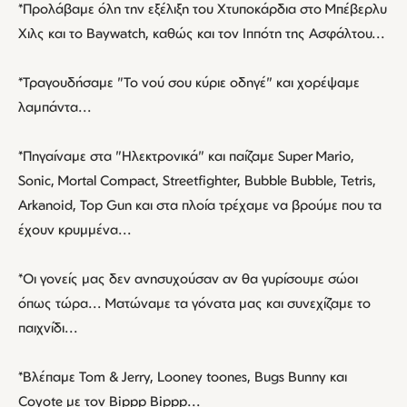
*Προλάβαμε όλη την εξέλιξη του Χτυποκάρδια στο Μπέβερλυ
Χιλς και το Baywatch, καθώς και τον Ιππότη της Ασφάλτου...
*Τραγουδήσαμε "Το νού σου κύριε οδηγέ" και χορέψαμε
λαμπάντα...
*Πηγαίναμε στα "Ηλεκτρονικά" και παίζαμε Super Mario,
Sonic, Mortal Compact, Streetfighter, Bubble Bubble, Tetris,
Arkanoid, Top Gun και στα πλοία τρέχαμε να βρούμε που τα
έχουν κρυμμένα...
*Οι γονείς μας δεν ανησυχούσαν αν θα γυρίσουμε σώοι
όπως τώρα... Ματώναμε τα γόνατα μας και συνεχίζαμε το
παιχνίδι...
*Βλέπαμε Tom & Jerry, Looney toones, Bugs Bunny και
Coyote με τον Bippp Bippp...