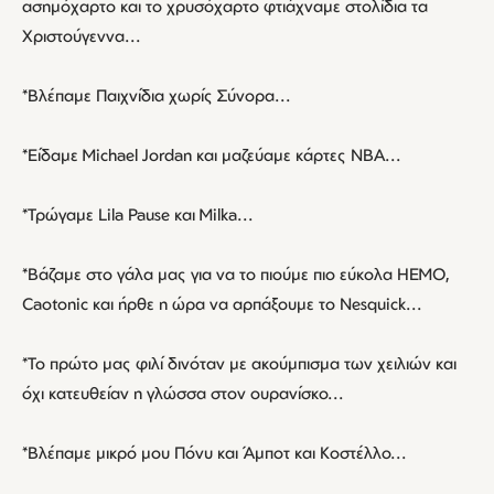
ασημόχαρτο και το χρυσόχαρτο φτιάχναμε στολίδια τα
Χριστούγεννα...
*Βλέπαμε Παιχνίδια χωρίς Σύνορα...
*Είδαμε Michael Jordan και μαζεύαμε κάρτες ΝΒΑ...
*Τρώγαμε Lila Pause και Milka...
*Βάζαμε στο γάλα μας για να το πιούμε πιο εύκολα HEMO,
Caotonic και ήρθε η ώρα να αρπάξουμε το Nesquick...
*Το πρώτο μας φιλί δινόταν με ακούμπισμα των χειλιών και
όχι κατευθείαν η γλώσσα στον ουρανίσκο...
*Βλέπαμε μικρό μου Πόνυ και Άμποτ και Κοστέλλο...