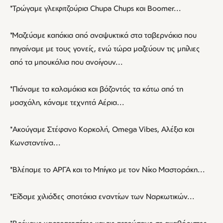
*Τρώγαμε γλειφιτζούρια Chupa Chups και Boomer...
*Μαζεύαμε καπάκια από αναψυκτικά στα ταβερνάκια που
πηγαίναμε με τους γονείς, ενώ τώρα μαζεύουν τις μπίλιες
από τα μπουκάλια που ανοίγουν...
*Πιάναμε τα καλαμάκια και βάζοντάς τα κάτω από τη
μασχάλη, κάναμε τεχνητά Αέρια...
*Ακούγαμε Στέφανο Κορκολή, Οmega Vibes, Αλέξια και
Κωνσταντίνα...
*Βλέπαμε το ΑΡΓΑ και το Μπίγκο με τον Νίκο Μαστοράκη...
*Είδαμε χιλιάδες σποτάκια εναντίων των Ναρκωτικών...