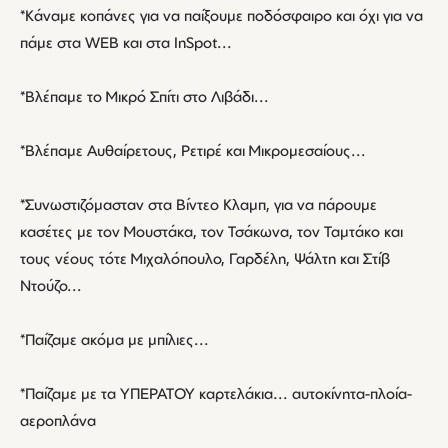
*Κάναμε κοπάνες για να παίξουμε ποδόσφαιρο και όχι για να
πάμε στα WEB και στα InSpot...
*Βλέπαμε το Μικρό Σπίτι στο Λιβάδι...
*Βλέπαμε Αυθαίρετους, Ρετιρέ και Μικρομεσαίους...
*Συνωστιζόμασταν στα Βίντεο Κλαμπ, για να πάρουμε
κασέτες με τον Μουστάκα, τον Τσάκωνα, τον Ταμτάκο και
τους νέους τότε Μιχαλόπουλο, Γαρδέλη, Ψάλτη και Στίβ
Ντούζο...
*Παίζαμε ακόμα με μπίλιες...
*Παίζαμε με τα ΥΠΕΡΑΤΟΥ καρτελάκια... αυτοκίνητα-πλοία-
αεροπλάνα