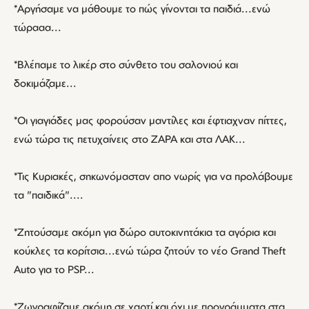
*Αργήσαμε να μάθουμε το πώς γίνονται τα παιδιά...ενώ
τώρααα...
*Βλέπαμε το λικέρ στο σύνθετο του σαλονιού και
δοκιμάζαμε...
*Οι γιαγιάδες μας φορούσαν μαντίλες και έφτιαχναν πίττες,
ενώ τώρα τις πετυχαίνεις στο ΖΑΡΑ και στα ΛΑΚ...
*Τις Κυριακές, σηκωνόμασταν απο νωρίς για να προλάβουμε
τα "παιδικά"....
*Ζητούσαμε ακόμη για δώρο αυτοκινητάκια τα αγόρια και
κούκλες τα κορίτσια...ενώ τώρα ζητούν το νέο Grand Theft
Auto για το PSP...
*Ζωγραφίζαμε ακόμη σε χαρτί και όχι με προγράμματα στα