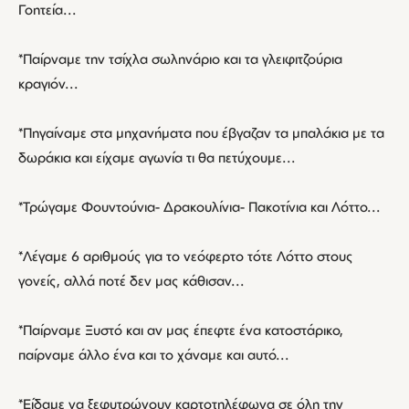
Γοητεία...
*Παίρναμε την τσίχλα σωληνάριο και τα γλειφιτζούρια
κραγιόν...
*Πηγαίναμε στα μηχανήματα που έβγαζαν τα μπαλάκια με τα
δωράκια και είχαμε αγωνία τι θα πετύχουμε...
*Τρώγαμε Φουντούνια- Δρακουλίνια- Πακοτίνια και Λόττο...
*Λέγαμε 6 αριθμούς για το νεόφερτο τότε Λόττο στους
γονείς, αλλά ποτέ δεν μας κάθισαν...
*Παίρναμε Ξυστό και αν μας έπεφτε ένα κατοστάρικο,
παίρναμε άλλο ένα και το χάναμε και αυτό...
*Είδαμε να ξεφυτρώνουν καρτοτηλέφωνα σε όλη την