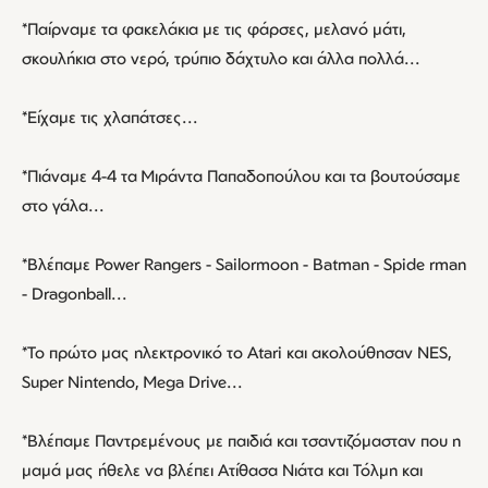
*Παίρναμε τα φακελάκια με τις φάρσες, μελανό μάτι,
σκουλήκια στο νερό, τρύπιο δάχτυλο και άλλα πολλά...
*Είχαμε τις χλαπάτσες...
*Πιάναμε 4-4 τα Μιράντα Παπαδοπούλου και τα βουτούσαμε
στο γάλα...
*Bλέπαμε Power Rangers - Sailormoon - Batman - Spide rman
- Dragonball...
*To πρώτο μας ηλεκτρονικό το Atari και ακολούθησαν NES,
Super Nintendo, Mega Drive...
*Βλέπαμε Παντρεμένους με παιδιά και τσαντιζόμασταν που η
μαμά μας ήθελε να βλέπει Ατίθασα Νιάτα και Τόλμη και