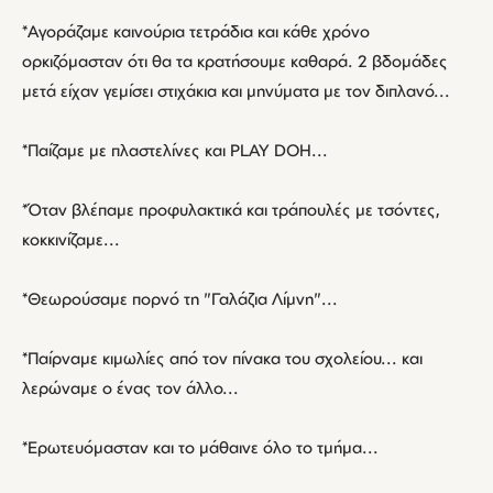
*Αγοράζαμε καινούρια τετράδια και κάθε χρόνο
ορκιζόμασταν ότι θα τα κρατήσουμε καθαρά. 2 βδομάδες
μετά είχαν γεμίσει στιχάκια και μηνύματα με τον διπλανό...
*Παίζαμε με πλαστελίνες και PLAY DOH...
*Όταν βλέπαμε προφυλακτικά και τράπουλές με τσόντες,
κοκκινίζαμε...
*Θεωρούσαμε πορνό τη "Γαλάζια Λίμνη"...
*Παίρναμε κιμωλίες από τον πίνακα του σχολείου... και
λερώναμε ο ένας τον άλλο...
*Ερωτευόμασταν και το μάθαινε όλο το τμήμα...