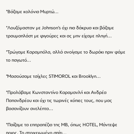
*Βάζαμε κολόνια Μυρτώ...
*Λουζόμασταν με Johnson's όχι πια δάκρυα και βάζαμε
τραυμαπλάστ με φιγούρες και ας μην είχαμε πληγή...
*Τρώγαμε Καραμπόλα, αλλά ανοίγαμε το δωράκι πριν φάμε
το παγωτό...
*Μασούσαμε τσίχλες STIMOROL και Brooklyn...
*Προλάβαμε Κωνσταντίνο Καραμανλή και Ανδρέα
Παπανδρέου και όχι τις τωρινές κόπιες τους, που μας
βασανίζουν ανελέητα...
*Παίζαμε τα επιτραπέζια της ΜΒ, όπως ΗΟΤEL, Μάντεψε
ποιος, Το στοιχειωμένο σπίτι...