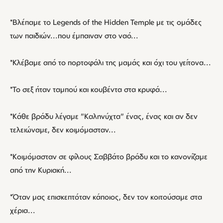
*Bλέπαμε το Legends of the Hidden Temple με τις ομάδες
των παιδιών...που έμπαιναν στο ναό...
*Κλέβαμε από το πορτοφάλι της μαμάς και όχι του γείτονα...
*Το σεξ ήταν ταμπού και κουβέντα στα κρυφά...
*Κάθε βράδυ λέγαμε "Καληνύχτα" ένας, ένας και αν δεν
τελειώναμε, δεν κοιμόμασταν...
*Κοιμόμασταν σε φίλους Σαββάτο βράδυ και το κανονίζαμε
από την Κυριακή...
*Όταν μας επισκεπτόταν κάποιος, δεν τον κοιτούσαμε στα
χέρια...