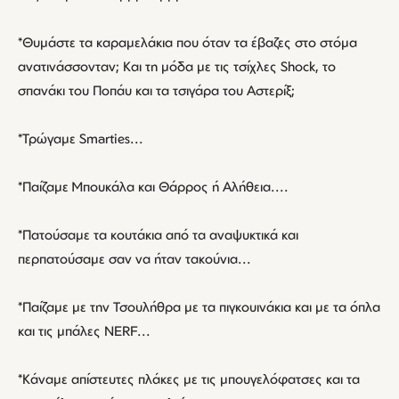
*Θυμάστε τα καραμελάκια που όταν τα έβαζες στο στόμα
ανατινάσσονταν; Και τη μόδα με τις τσίχλες Shock, το
σπανάκι του Ποπάυ και τα τσιγάρα του Αστερίξ;
*Τρώγαμε Smarties...
*Παίζαμε Μπουκάλα και Θάρρος ή Αλήθεια....
*Πατούσαμε τα κουτάκια από τα αναψυκτικά και
περπατούσαμε σαν να ήταν τακούνια...
*Παίζαμε με την Τσουλήθρα με τα πιγκουινάκια και με τα όπλα
και τις μπάλες NERF...
*Κάναμε απίστευτες πλάκες με τις μπουγελόφατσες και τα