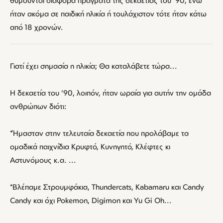
θυμούνται διάφορα πράγματα της δεκαετίας του '90, ενώ
ήταν ακόμα σε παιδική ηλικία ή τουλάχιστον τότε ήταν κάτω
από 18 χρονών.
Γιατί έχει σημασία η ηλικία; Θα καταλάβετε τώρα...
Η δεκαετία του '90, λοιπόν, ήταν ωραία για αυτήν την ομάδα
ανθρώπων διότι:
*Ήμασταν στην τελευταία δεκαετία που προλάβαμε τα
ομαδικά παιχνίδια Κρυφτό, Κυνηγητό, Κλέφτες κι
Αστυνόμους κ.α. ...
*Βλέπαμε Στρουμφάκια, Thundercats, Κabamaru και Candy
Candy και όχι Pokemon, Digimon και Yu Gi Oh...