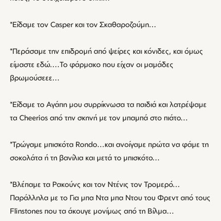
*Είδαμε τον Casper και τον Σκαθαροζούμη...
*Περάσαμε την επιδρομή από ψείρες και κόνιδες, και όμως
είμαστε εδώ....Το φάρμακο που είχαν οι μαμάδες
βρωμούσεεε...
*Eίδαμε το Αγάπη μου συρρίκνωσα τα παιδιά και λατρέψαμε
τα Cheerios από την σκηνή με τον μπαμπά στο πιάτο...
*Τρώγαμε μπισκότα Rondo...και ανοίγαμε πρώτα να φάμε τη
σοκολάτα ή τη βανίλια και μετά το μπισκότο...
*Bλέπαμε τα Ρακούνς και τον Ντένις τον Τρομερό...
Παράλληλα με το Για μπα Ντα μπα Ντου του Φρεντ από τους
Flinstones που τα άκουγε μονίμως από τη Βίλμα...