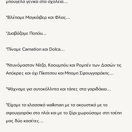
μπουγέλα γενικά στα σχολεία...
*Βλέπαμε Μαγκάιβερ και Φλας...
*Διαβάζαμε Ποπάυ...
*Πίναμε Carnation και Dolca...
*Ντυνόμασταν Νίτζα, Καουμπόυ και Ρομπέν των Δασών τις
Απόκριες και όχι Πίκατσου και Μπομπ Σφουγγαράκης...
*Ψάχναμε για αυτοκόλλητα και τάπες στα γαριδάκια...
*Είχαμε τα κλασσικά walkman με τα ακουστικά με το
σφουγγαράκι στο πλάι και με το ζόρι χωρούσαμε στη τσέπη
μας δύο κασέτες...