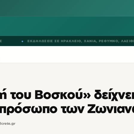
●
ΕΚΔΗΛΩΣΕΙΣ ΣΕ
ΗΡΑΚΛΕΙΟ
,
ΧΑΝΙΑ
,
ΡΕΘΥΜΝΟ
,
ΛΑΣΙΘΙ
ή του Βοσκού» δείχνει
 πρόσωπο των Ζωνια
lcrete.gr