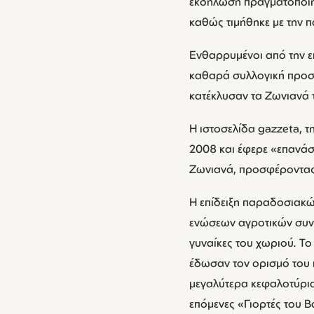
εκδήλωση πραγματοποιή
καθώς τιμήθηκε με την π
Ενθαρρυμένοι από την επ
καθαρά συλλογική προσπ
κατέκλυσαν τα Ζωνιανά 
Η ιστοσελίδα gazzeta, τ
2008 και έφερε «επανάσ
Ζωνιανά, προσφέροντας
Η επίδειξη παραδοσιακ
ενώσεων αγροτικών συνετ
γυναίκες του χωριού. Τ
έδωσαν τον ορισμό του 
μεγαλύτερα κεφαλοτύρια
επόμενες «Γιορτές του Β