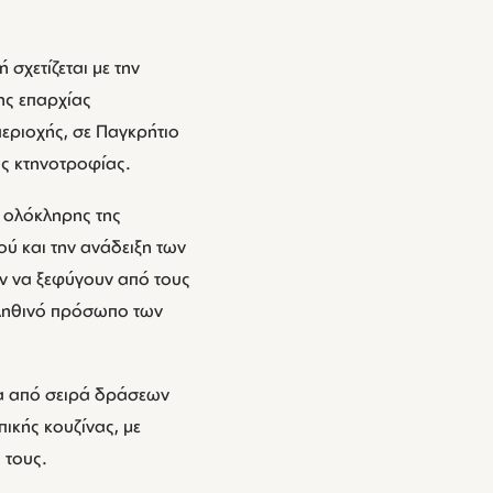
σχετίζεται με την
της επαρχίας
εριοχής, σε Παγκρήτιο
ης κτηνοτροφίας.
η ολόκληρης της
ού και την ανάδειξη των
κων να ξεφύγουν από τους
αληθινό πρόσωπο των
σα από σειρά δράσεων
πικής κουζίνας, με
 τους.