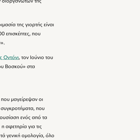
ν διοργανωτών της
μασία της γιορτής είναι
0 επισκέπτες, που
ύ».
 Οντόνι
, τον Ιούνιο του
του Βοσκού» στα
ς που μαγείρεψαν οι
ά συγκροτήματα, που
ρουσίαση ενός από τα
η αφετηρία για τις
τά γενική ομολογία, όλο