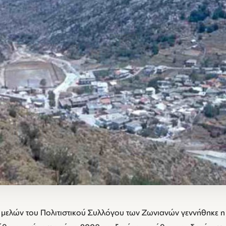
ν μελών του Πολιτιστικού Συλλόγου των Ζωνιανών γεννήθηκε η