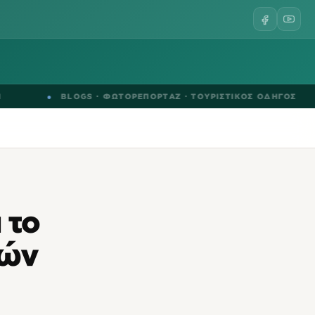
●
BLOGS
·
ΦΩΤΟΡΕΠΟΡΤΑΖ
·
ΤΟΥΡΙΣΤΙΚΟΣ ΟΔΗΓΟΣ
●
 το
νών