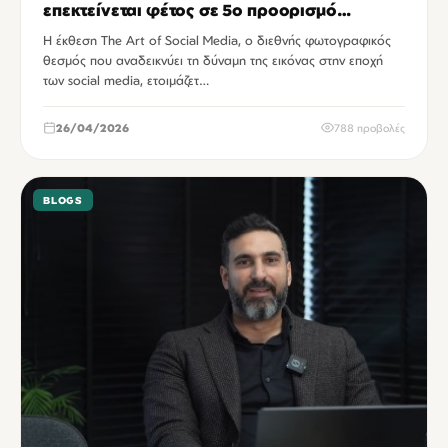
επεκτείνεται φέτος σε 5ο προορισμό
έκπληξη
Η έκθεση The Art of Social Media, ο διεθνής φωτογραφικός
θεσμός που αναδεικνύει τη δύναμη της εικόνας στην εποχή
των social media, ετοιμάζετ…
26/04/2026
788 προβολές
BLOGS