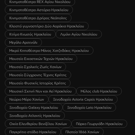
Κινηματοθέατρο REX Αγίου Νικολάου
Κινηματοθέατρο Αστόρια Ηρακλείου
Κινηματοθέατρο Δρήρος Νεάπολης
Κλειστό γυμναστήριο Δύο Αοράκια Ηρακλείου
Κτήμα Κνωσός Ηρακλείου
Λιμάνι Αγίου Νικολάου
Μεγάλο Αρσενάλι
Μικρό Κηποθέατρο Μάνος Χατζηδάκις Ηρακλείου
Μουσείο Εικαστικών Τεχνών Ηρακλείου
Μουσείο Σχολικής Ζωής Χανίων
Μουσείο Σύγχρονης Τέχνης Κρήτης
Μουσείο Φυσικής Ιστορίας Κρήτης
Μουσική Σκηνή Νυν και Αεί Ηρακλείου
Μύλος club Ηρακλείου
Νεώριο Μόρο Χανίων
Ξενοδοχείο Astoria Capsis Ηρακλείου
Ξενοδοχείο Galaxy Ηρακλείου
Ξενοδοχείο Lato Ηρακλείου
Ξενοδοχείο Ατλαντίς Ηρακλείου
Οικία Ελευθερίου Βενιζέλου Χανίων
Πάρκο Γεωργιάδη Ηρακλείου
Παγκρήτιο στάδιο Ηρακλείου
Πλατεία 1866 Χανίων