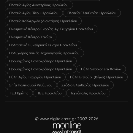
Πλατεία Αγίας Αικατερίνης Ηρακλείου
Πλατεία Αγίου Τίτου Ηρακλείου
Πλατεία Ελευθερίας Ηρακλείου
Πλατεία Καλλεργών (Λιοντάρια) Ηρακλείου
Πνευματικό Κέντρο Ενορίας Αγ. Γεωργίου Ηρακλείου
Πνευματικό Κέντρο Χανίων
Πολιτιστικό Συνεδριακό Κέντρο Ηρακλείου
Πολυχώρος παλιάς λαχαναγοράς Ηρακλείου
Προμαχώνας Παντοκράτορα Ηρακλείου
Προμαχώνας Παντοκράτορα Ηρακλείου
Πύλη Sabbionara Χανίων
Πύλη Αγίου Γεωργίου Ηρακλείου
Πύλη Βιττούρι (Βίγλα) Ηρακλείου
Σπίτι Πολιτισμού Ρεθύμνου
Στάδιο Ελευθερίας Ηρακλείου
Τ.Ε.Ι Κρήτης
ΤΕΕ Ηρακλείου
Τεχνόπολις Ηρακλείου
© www.digitalcrete.gr 2007-2026