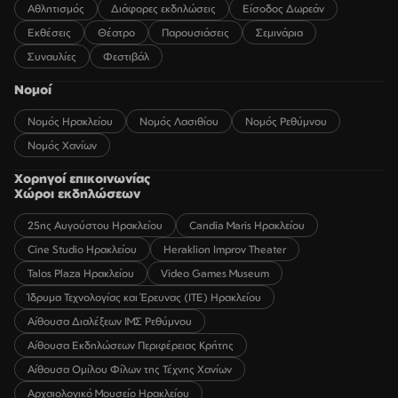
Αθλητισμός
Διάφορες εκδηλώσεις
Είσοδος Δωρεάν
Εκθέσεις
Θέατρο
Παρουσιάσεις
Σεμινάρια
Συναυλίες
Φεστιβάλ
Νομοί
Νομός Ηρακλείου
Νομός Λασιθίου
Νομός Ρεθύμνου
Νομός Χανίων
Χορηγοί επικοινωνίας
Χώροι εκδηλώσεων
25ης Αυγούστου Ηρακλείου
Candia Maris Ηρακλείου
Cine Studio Ηρακλείου
Heraklion Improv Theater
Talos Plaza Ηρακλείου
Video Games Museum
Ίδρυμα Τεχνολογίας και Έρευνας (ΙΤΕ) Ηρακλείου
Αίθουσα Διαλέξεων ΙΜΣ Ρεθύμνου
Αίθουσα Εκδηλώσεων Περιφέρειας Κρήτης
Αίθουσα Ομίλου Φίλων της Τέχνης Χανίων
Αρχαιολογικό Μουσείο Ηρακλείου