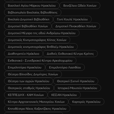
Βασιλική Αγίου Μάρκου Ηρακλείου
Βενιζέλειο Ωδείο Χανίων
Βιβλιοπωλείο Βικελαίας Βιβλιοθήκης
Βικελαία Δημοτική Βιβλιοθήκη
Γεντί Κουλέ Ηρακλείου
Δημοτική Βιβλιοθήκη Χανίων
Δημοτική Πινακοθήκη Χανίων
Δημοτικό Μέγαρο της οδού Ανδρόγεω Ηρακλείου
Δημοτικός Κινηματογράφος Κήπος Χανίων
Δημοτικός κινηματογράφος Βηθλεέμ Ηρακλείου
ΔιαRτηρητέο Ηράκλειο
Διεθνές Εκθεσιακό Κέντρο Κρήτης
Εκθεσιακό - Συνεδριακό Κέντρο Αρκαλοχωρίου
Επιμελητήριο Ηρακλείου
Επιμελητήριο Λασιθίου
Θέατρο Βλησίδης Δημήτρης Χανίων
Θέατρο των αγρών Ηρακλείου
Θεατρική Σκηνή Ηρακλείου
Θεατρικός σταθμός Ηρακλείου
Ιστορικό Μουσείο Ηρακλείου
ΚΕΠΠΕΔΗΧ - ΚΑΜ Χανίων
ΚΕΣΑΝ Ηρακλείου
Κέντρο Αρχιτεκτονικής Μεσογείου Χανίων
Καρτερός Ηρακλείου
Κηποθέατρο Νίκος Καζαντζάκης Ηρακλείου