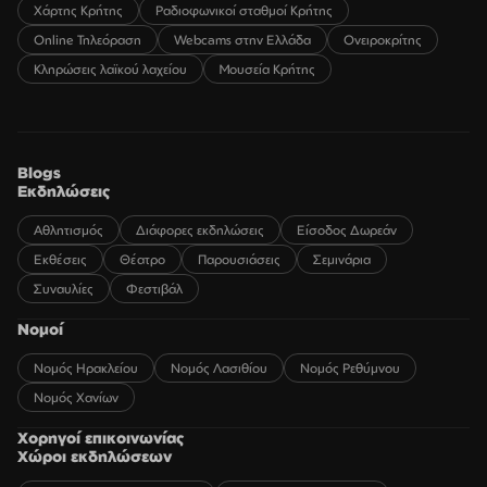
Χάρτης Κρήτης
Ραδιοφωνικοί σταθμοί Κρήτης
Online Τηλεόραση
Webcams στην Ελλάδα
Ονειροκρίτης
Κληρώσεις λαϊκού λαχείου
Μουσεία Κρήτης
Blogs
Εκδηλώσεις
Αθλητισμός
Διάφορες εκδηλώσεις
Είσοδος Δωρεάν
Εκθέσεις
Θέατρο
Παρουσιάσεις
Σεμινάρια
Συναυλίες
Φεστιβάλ
Νομοί
Νομός Ηρακλείου
Νομός Λασιθίου
Νομός Ρεθύμνου
Νομός Χανίων
Χορηγοί επικοινωνίας
Χώροι εκδηλώσεων