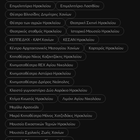
Επιμελητήριο Ηρακλείου
Επιμελητήριο Λασιθίου
Θέατρο Βλησίδης Δημήτρης Χανίων
Θέατρο των αγρών Ηρακλείου
Θεατρική Σκηνή Ηρακλείου
Θεατρικός σταθμός Ηρακλείου
Ιστορικό Μουσείο Ηρακλείου
ΚΕΠΠΕΔΗΧ - ΚΑΜ Χανίων
ΚΕΣΑΝ Ηρακλείου
Κέντρο Αρχιτεκτονικής Μεσογείου Χανίων
Καρτερός Ηρακλείου
Κηποθέατρο Νίκος Καζαντζάκης Ηρακλείου
Κινηματοθέατρο REX Αγίου Νικολάου
Κινηματοθέατρο Αστόρια Ηρακλείου
Κινηματοθέατρο Δρήρος Νεάπολης
Κλειστό γυμναστήριο Δύο Αοράκια Ηρακλείου
Κτήμα Κνωσός Ηρακλείου
Λιμάνι Αγίου Νικολάου
Μεγάλο Αρσενάλι
Μικρό Κηποθέατρο Μάνος Χατζηδάκις Ηρακλείου
Μουσείο Εικαστικών Τεχνών Ηρακλείου
Μουσείο Σχολικής Ζωής Χανίων