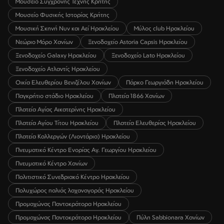
Μουσείο Σύγχρονης Τέχνης Κρήτης
Μουσείο Φυσικής Ιστορίας Κρήτης
Μουσική Σκηνή Νυν και Αεί Ηρακλείου
Μύλος club Ηρακλείου
Νεώριο Μόρο Χανίων
Ξενοδοχείο Astoria Capsis Ηρακλείου
Ξενοδοχείο Galaxy Ηρακλείου
Ξενοδοχείο Lato Ηρακλείου
Ξενοδοχείο Ατλαντίς Ηρακλείου
Οικία Ελευθερίου Βενιζέλου Χανίων
Πάρκο Γεωργιάδη Ηρακλείου
Παγκρήτιο στάδιο Ηρακλείου
Πλατεία 1866 Χανίων
Πλατεία Αγίας Αικατερίνης Ηρακλείου
Πλατεία Αγίου Τίτου Ηρακλείου
Πλατεία Ελευθερίας Ηρακλείου
Πλατεία Καλλεργών (Λιοντάρια) Ηρακλείου
Πνευματικό Κέντρο Ενορίας Αγ. Γεωργίου Ηρακλείου
Πνευματικό Κέντρο Χανίων
Πολιτιστικό Συνεδριακό Κέντρο Ηρακλείου
Πολυχώρος παλιάς λαχαναγοράς Ηρακλείου
Προμαχώνας Παντοκράτορα Ηρακλείου
Προμαχώνας Παντοκράτορα Ηρακλείου
Πύλη Sabbionara Χανίων