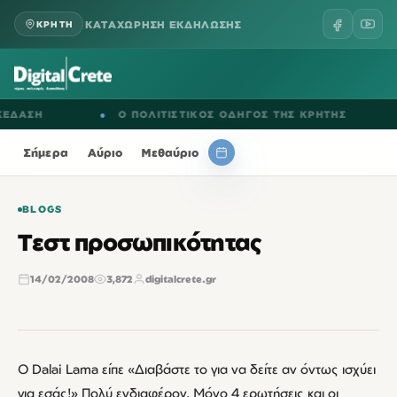
ΚΑΤΑΧΩΡΗΣΗ ΕΚΔΗΛΩΣΗΣ
ΚΡΗΤΗ
ΣΗ
●
Ο ΠΟΛΙΤΙΣΤΙΚΟΣ ΟΔΗΓΟΣ ΤΗΣ ΚΡΗΤΗΣ
●
Ε
Σήμερα
Αύριο
Μεθαύριο
BLOGS
Τεστ προσωπικότητας
14/02/2008
3,872
digitalcrete.gr
Ο Dalai Lama είπε «Διαβάστε το για να δείτε αν όντως ισχύει
για εσάς!» Πολύ ενδιαφέρον. Μόνο 4 ερωτήσεις και οι