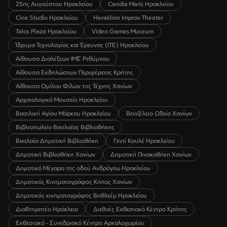
25ης Αυγούστου Ηρακλείου
Candia Maris Ηρακλείου
Cine Studio Ηρακλείου
Heraklion Improv Theater
Talos Plaza Ηρακλείου
Video Games Museum
Ίδρυμα Τεχνολογίας και Έρευνας (ΙΤΕ) Ηρακλείου
Αίθουσα Διαλέξεων ΙΜΣ Ρεθύμνου
Αίθουσα Εκδηλώσεων Περιφέρειας Κρήτης
Αίθουσα Ομίλου Φίλων της Τέχνης Χανίων
Αρχαιολογικό Μουσείο Ηρακλείου
Βασιλική Αγίου Μάρκου Ηρακλείου
Βενιζέλειο Ωδείο Χανίων
Βιβλιοπωλείο Βικελαίας Βιβλιοθήκης
Βικελαία Δημοτική Βιβλιοθήκη
Γεντί Κουλέ Ηρακλείου
Δημοτική Βιβλιοθήκη Χανίων
Δημοτική Πινακοθήκη Χανίων
Δημοτικό Μέγαρο της οδού Ανδρόγεω Ηρακλείου
Δημοτικός Κινηματογράφος Κήπος Χανίων
Δημοτικός κινηματογράφος Βηθλεέμ Ηρακλείου
ΔιαRτηρητέο Ηράκλειο
Διεθνές Εκθεσιακό Κέντρο Κρήτης
Εκθεσιακό - Συνεδριακό Κέντρο Αρκαλοχωρίου