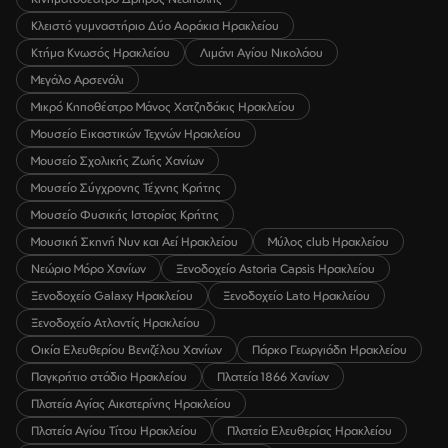
Κλειστό γυμναστήριο Δύο Αοράκια Ηρακλείου
Κτήμα Κνωσός Ηρακλείου
Λιμάνι Αγίου Νικολάου
Μεγάλο Αρσενάλι
Μικρό Κηποθέατρο Μάνος Χατζηδάκις Ηρακλείου
Μουσείο Εικαστικών Τεχνών Ηρακλείου
Μουσείο Σχολικής Ζωής Χανίων
Μουσείο Σύγχρονης Τέχνης Κρήτης
Μουσείο Φυσικής Ιστορίας Κρήτης
Μουσική Σκηνή Νυν και Αεί Ηρακλείου
Μύλος club Ηρακλείου
Νεώριο Μόρο Χανίων
Ξενοδοχείο Astoria Capsis Ηρακλείου
Ξενοδοχείο Galaxy Ηρακλείου
Ξενοδοχείο Lato Ηρακλείου
Ξενοδοχείο Ατλαντίς Ηρακλείου
Οικία Ελευθερίου Βενιζέλου Χανίων
Πάρκο Γεωργιάδη Ηρακλείου
Παγκρήτιο στάδιο Ηρακλείου
Πλατεία 1866 Χανίων
Πλατεία Αγίας Αικατερίνης Ηρακλείου
Πλατεία Αγίου Τίτου Ηρακλείου
Πλατεία Ελευθερίας Ηρακλείου