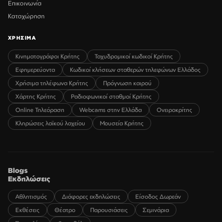
Επικοινωνία
Καταχώρηση
ΧΡΗΣΙΜΑ
Κινηματογράφοι Κρήτης
Ταχυδρομικοί κωδικοί Κρήτης
Εφημερεύοντα
Κωδικοί κλήσεων σταθερών τηλεφώνων Ελλάδος
Χρήσιμα τηλέφωνα Κρήτης
Πρόγνωση καιρού
Χάρτης Κρήτης
Ραδιοφωνικοί σταθμοί Κρήτης
Online Τηλεόραση
Webcams στην Ελλάδα
Ονειροκρίτης
Κληρώσεις λαϊκού λαχείου
Μουσεία Κρήτης
Blogs
Εκδηλώσεις
Αθλητισμός
Διάφορες εκδηλώσεις
Είσοδος Δωρεάν
Εκθέσεις
Θέατρο
Παρουσιάσεις
Σεμινάρια