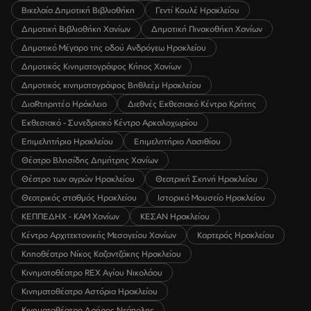
Βικελαία Δημοτική Βιβλιοθήκη
Γεντί Κουλέ Ηρακλείου
Δημοτική Βιβλιοθήκη Χανίων
Δημοτική Πινακοθήκη Χανίων
Δημοτικό Μέγαρο της οδού Ανδρόγεω Ηρακλείου
Δημοτικός Κινηματογράφος Κήπος Χανίων
Δημοτικός κινηματογράφος Βηθλεέμ Ηρακλείου
ΔιαRτηρητέο Ηράκλειο
Διεθνές Εκθεσιακό Κέντρο Κρήτης
Εκθεσιακό - Συνεδριακό Κέντρο Αρκαλοχωρίου
Επιμελητήριο Ηρακλείου
Επιμελητήριο Λασιθίου
Θέατρο Βλησίδης Δημήτρης Χανίων
Θέατρο των αγρών Ηρακλείου
Θεατρική Σκηνή Ηρακλείου
Θεατρικός σταθμός Ηρακλείου
Ιστορικό Μουσείο Ηρακλείου
ΚΕΠΠΕΔΗΧ - ΚΑΜ Χανίων
ΚΕΣΑΝ Ηρακλείου
Κέντρο Αρχιτεκτονικής Μεσογείου Χανίων
Καρτερός Ηρακλείου
Κηποθέατρο Νίκος Καζαντζάκης Ηρακλείου
Κινηματοθέατρο REX Αγίου Νικολάου
Κινηματοθέατρο Αστόρια Ηρακλείου
Κινηματοθέατρο Δρήρος Νεάπολης