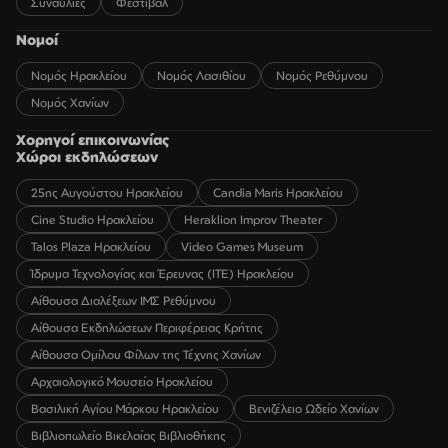
Συναυλίες
Φεστιβάλ
Νομοί
Νομός Ηρακλείου
Νομός Λασιθίου
Νομός Ρεθύμνου
Νομός Χανίων
Χορηγοί επικοινωνίας
Χώροι εκδηλώσεων
25ης Αυγούστου Ηρακλείου
Candia Maris Ηρακλείου
Cine Studio Ηρακλείου
Heraklion Improv Theater
Talos Plaza Ηρακλείου
Video Games Museum
Ίδρυμα Τεχνολογίας και Έρευνας (ΙΤΕ) Ηρακλείου
Αίθουσα Διαλέξεων ΙΜΣ Ρεθύμνου
Αίθουσα Εκδηλώσεων Περιφέρειας Κρήτης
Αίθουσα Ομίλου Φίλων της Τέχνης Χανίων
Αρχαιολογικό Μουσείο Ηρακλείου
Βασιλική Αγίου Μάρκου Ηρακλείου
Βενιζέλειο Ωδείο Χανίων
Βιβλιοπωλείο Βικελαίας Βιβλιοθήκης