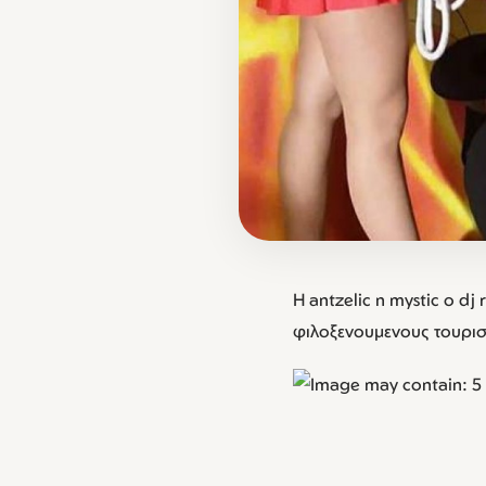
Η antzelic η mystic o dj
φιλοξενουμενους τουριστ