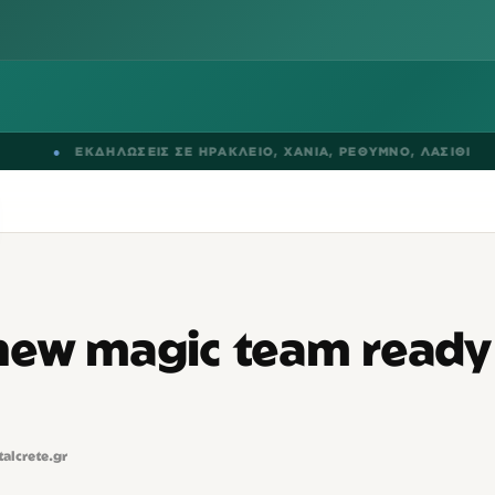
ΕΚΔΗΛΩΣΕΙΣ ΣΕ
ΗΡΑΚΛΕΙΟ
,
ΧΑΝΙΑ
,
ΡΕΘΥΜΝΟ
,
ΛΑΣΙΘΙ
●
new magic team ready
talcrete.gr