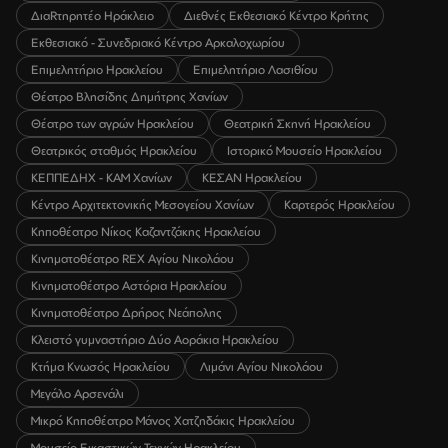
ΔιαRτηρητέο Ηράκλειο
Διεθνές Εκθεσιακό Κέντρο Κρήτης
Εκθεσιακό - Συνεδριακό Κέντρο Αρκαλοχωρίου
Επιμελητήριο Ηρακλείου
Επιμελητήριο Λασιθίου
Θέατρο Βλησίδης Δημήτρης Χανίων
Θέατρο των αγρών Ηρακλείου
Θεατρική Σκηνή Ηρακλείου
Θεατρικός σταθμός Ηρακλείου
Ιστορικό Μουσείο Ηρακλείου
ΚΕΠΠΕΔΗΧ - ΚΑΜ Χανίων
ΚΕΣΑΝ Ηρακλείου
Κέντρο Αρχιτεκτονικής Μεσογείου Χανίων
Καρτερός Ηρακλείου
Κηποθέατρο Νίκος Καζαντζάκης Ηρακλείου
Κινηματοθέατρο REX Αγίου Νικολάου
Κινηματοθέατρο Αστόρια Ηρακλείου
Κινηματοθέατρο Δρήρος Νεάπολης
Κλειστό γυμναστήριο Δύο Αοράκια Ηρακλείου
Κτήμα Κνωσός Ηρακλείου
Λιμάνι Αγίου Νικολάου
Μεγάλο Αρσενάλι
Μικρό Κηποθέατρο Μάνος Χατζηδάκις Ηρακλείου
Μουσείο Εικαστικών Τεχνών Ηρακλείου