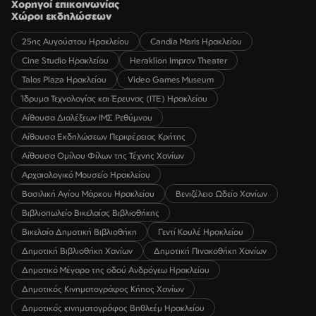
Χορηγοί επικοινωνίας
Χώροι εκδηλώσεων
25ης Αυγούστου Ηρακλείου
Candia Maris Ηρακλείου
Cine Studio Ηρακλείου
Heraklion Improv Theater
Talos Plaza Ηρακλείου
Video Games Museum
Ίδρυμα Τεχνολογίας και Έρευνας (ΙΤΕ) Ηρακλείου
Αίθουσα Διαλέξεων ΙΜΣ Ρεθύμνου
Αίθουσα Εκδηλώσεων Περιφέρειας Κρήτης
Αίθουσα Ομίλου Φίλων της Τέχνης Χανίων
Αρχαιολογικό Μουσείο Ηρακλείου
Βασιλική Αγίου Μάρκου Ηρακλείου
Βενιζέλειο Ωδείο Χανίων
Βιβλιοπωλείο Βικελαίας Βιβλιοθήκης
Βικελαία Δημοτική Βιβλιοθήκη
Γεντί Κουλέ Ηρακλείου
Δημοτική Βιβλιοθήκη Χανίων
Δημοτική Πινακοθήκη Χανίων
Δημοτικό Μέγαρο της οδού Ανδρόγεω Ηρακλείου
Δημοτικός Κινηματογράφος Κήπος Χανίων
Δημοτικός κινηματογράφος Βηθλεέμ Ηρακλείου