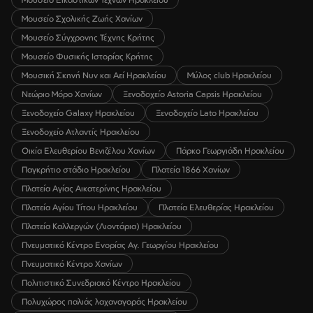
Μουσείο Σχολικής Ζωής Χανίων
Μουσείο Σύγχρονης Τέχνης Κρήτης
Μουσείο Φυσικής Ιστορίας Κρήτης
Μουσική Σκηνή Νυν και Αεί Ηρακλείου
Μύλος club Ηρακλείου
Νεώριο Μόρο Χανίων
Ξενοδοχείο Astoria Capsis Ηρακλείου
Ξενοδοχείο Galaxy Ηρακλείου
Ξενοδοχείο Lato Ηρακλείου
Ξενοδοχείο Ατλαντίς Ηρακλείου
Οικία Ελευθερίου Βενιζέλου Χανίων
Πάρκο Γεωργιάδη Ηρακλείου
Παγκρήτιο στάδιο Ηρακλείου
Πλατεία 1866 Χανίων
Πλατεία Αγίας Αικατερίνης Ηρακλείου
Πλατεία Αγίου Τίτου Ηρακλείου
Πλατεία Ελευθερίας Ηρακλείου
Πλατεία Καλλεργών (Λιοντάρια) Ηρακλείου
Πνευματικό Κέντρο Ενορίας Αγ. Γεωργίου Ηρακλείου
Πνευματικό Κέντρο Χανίων
Πολιτιστικό Συνεδριακό Κέντρο Ηρακλείου
Πολυχώρος παλιάς λαχαναγοράς Ηρακλείου