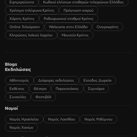
Εφημερεύοντα
Κωδικοί κλήσεων σταθερών τηλεφώνων Ελλάδος
Χρήσιμα τηλέφωνα Κρήτης
Πρόγνωση καιρού
Χάρτης Κρήτης
Ραδιοφωνικοί σταθμοί Κρήτης
Online Τηλεόραση
Webcams στην Ελλάδα
Ονειροκρίτης
Κληρώσεις λαϊκού λαχείου
Μουσεία Κρήτης
Blogs
Εκδηλώσεις
Αθλητισμός
Διάφορες εκδηλώσεις
Είσοδος Δωρεάν
Εκθέσεις
Θέατρο
Παρουσιάσεις
Σεμινάρια
Συναυλίες
Φεστιβάλ
Νομοί
Νομός Ηρακλείου
Νομός Λασιθίου
Νομός Ρεθύμνου
Νομός Χανίων