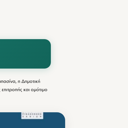
πασίνα, η Δημοτική
ς επιτροπής και ομότιμο