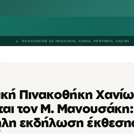
●
ΕΚΔΗΛΩΣΕΙΣ ΣΕ
ΗΡΑΚΛΕΙΟ
,
ΧΑΝΙΑ
,
ΡΕΘΥΜΝΟ
,
ΛΑΣΙΘΙ
ική Πινακοθήκη Χανί
ται τον Μ. Μανουσάκη:
λη εκδήλωση έκθεσης