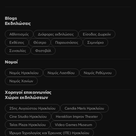
Blogs
Εκδηλώσεις
Αθλητισμός
Διάφορες εκδηλώσεις
Είσοδος Δωρεάν
Εκθέσεις
Θέατρο
Παρουσιάσεις
Σεμινάρια
Συναυλίες
Φεστιβάλ
Νομοί
Νομός Ηρακλείου
Νομός Λασιθίου
Νομός Ρεθύμνου
Νομός Χανίων
Χορηγοί επικοινωνίας
Χώροι εκδηλώσεων
25ης Αυγούστου Ηρακλείου
Candia Maris Ηρακλείου
Cine Studio Ηρακλείου
Heraklion Improv Theater
Talos Plaza Ηρακλείου
Video Games Museum
Ίδρυμα Τεχνολογίας και Έρευνας (ΙΤΕ) Ηρακλείου