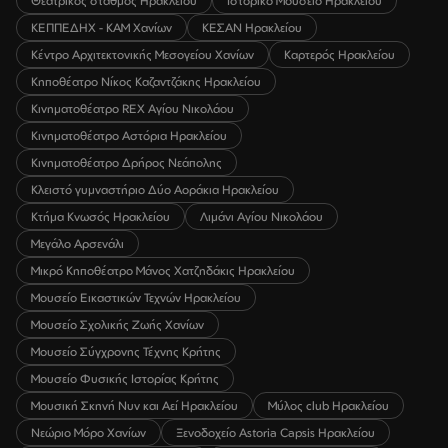
Θεατρικός σταθμός Ηρακλείου
Ιστορικό Μουσείο Ηρακλείου
ΚΕΠΠΕΔΗΧ - ΚΑΜ Χανίων
ΚΕΣΑΝ Ηρακλείου
Κέντρο Αρχιτεκτονικής Μεσογείου Χανίων
Καρτερός Ηρακλείου
Κηποθέατρο Νίκος Καζαντζάκης Ηρακλείου
Κινηματοθέατρο REX Αγίου Νικολάου
Κινηματοθέατρο Αστόρια Ηρακλείου
Κινηματοθέατρο Δρήρος Νεάπολης
Κλειστό γυμναστήριο Δύο Αοράκια Ηρακλείου
Κτήμα Κνωσός Ηρακλείου
Λιμάνι Αγίου Νικολάου
Μεγάλο Αρσενάλι
Μικρό Κηποθέατρο Μάνος Χατζηδάκις Ηρακλείου
Μουσείο Εικαστικών Τεχνών Ηρακλείου
Μουσείο Σχολικής Ζωής Χανίων
Μουσείο Σύγχρονης Τέχνης Κρήτης
Μουσείο Φυσικής Ιστορίας Κρήτης
Μουσική Σκηνή Νυν και Αεί Ηρακλείου
Μύλος club Ηρακλείου
Νεώριο Μόρο Χανίων
Ξενοδοχείο Astoria Capsis Ηρακλείου