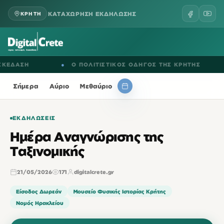
ΚΑΤΑΧΩΡΗΣΗ ΕΚΔΗΛΩΣΗΣ
ΚΡΗΤΗ
ΑΣΗ
●
Ο ΠΟΛΙΤΙΣΤΙΚΟΣ ΟΔΗΓΟΣ ΤΗΣ ΚΡΗΤΗΣ
●
Ε
Σήμερα
Αύριο
Μεθαύριο
ΕΚΔΗΛΏΣΕΙΣ
Ημέρα Αναγνώρισης της
Ταξινομικής
21/05/2026
171
digitalcrete.gr
Είσοδος Δωρεάν
Μουσείο Φυσικής Ιστορίας Κρήτης
Νομός Ηρακλείου