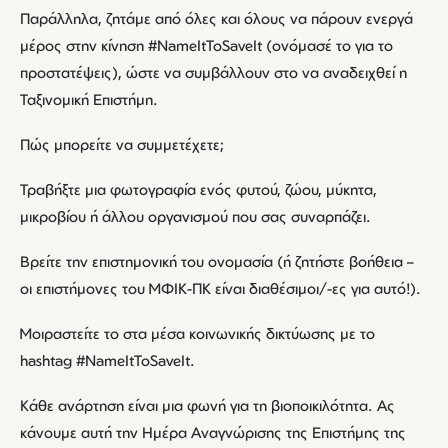
Παράλληλα, ζητάμε από όλες και όλους να πάρουν ενεργά
μέρος στην κίνηση #NameItToSaveIt (ονόμασέ το για το
προστατέψεις), ώστε να συμβάλλουν στο να αναδειχθεί η
Ταξινομική Επιστήμη.
Πώς μπορείτε να συμμετέχετε;
Τραβήξτε μια φωτογραφία ενός φυτού, ζώου, μύκητα,
μικροβίου ή άλλου οργανισμού που σας συναρπάζει.
Βρείτε την επιστημονική του ονομασία (ή ζητήστε βοήθεια –
οι επιστήμονες του ΜΦΙΚ-ΠΚ είναι διαθέσιμοι/-ες για αυτό!).
Μοιραστείτε το στα μέσα κοινωνικής δικτύωσης με το
hashtag #NameItToSaveIt.
Κάθε ανάρτηση είναι μια φωνή για τη βιοποικιλότητα. Ας
κάνουμε αυτή την Ημέρα Αναγνώρισης της Επιστήμης της