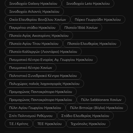
Ξενοδοχείο Galaxy Ηρακλείου
Ξενοδοχείο Lato Ηρακλείου
Ξενοδοχείο Ατλαντίς Ηρακλείου
Οικία Ελευθερίου Βενιζέλου Χανίων
Πάρκο Γεωργιάδη Ηρακλείου
Παγκρήτιο στάδιο Ηρακλείου
Πλατεία 1866 Χανίων
Πλατεία Αγίας Αικατερίνης Ηρακλείου
Πλατεία Αγίου Τίτου Ηρακλείου
Πλατεία Ελευθερίας Ηρακλείου
Πλατεία Καλλεργών (Λιοντάρια) Ηρακλείου
Πνευματικό Κέντρο Ενορίας Αγ. Γεωργίου Ηρακλείου
Πνευματικό Κέντρο Χανίων
Πολιτιστικό Συνεδριακό Κέντρο Ηρακλείου
Πολυχώρος παλιάς λαχαναγοράς Ηρακλείου
Προμαχώνας Παντοκράτορα Ηρακλείου
Προμαχώνας Παντοκράτορα Ηρακλείου
Πύλη Sabbionara Χανίων
Πύλη Αγίου Γεωργίου Ηρακλείου
Πύλη Βιττούρι (Βίγλα) Ηρακλείου
Σπίτι Πολιτισμού Ρεθύμνου
Στάδιο Ελευθερίας Ηρακλείου
Τ.Ε.Ι Κρήτης
ΤΕΕ Ηρακλείου
Τεχνόπολις Ηρακλείου