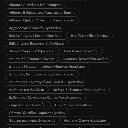
Αίθουσα Διαλέξεων ΙΜΣ Ρεθύμνου
Αίθουσα Εκδηλώσεων Περιφέρειας Κρήτης
Αίθουσα Ομίλου Φίλων της Τέχνης Χανίων
Αρχαιολογικό Μουσείο Ηρακλείου
Βασιλική Αγίου Μάρκου Ηρακλείου
Βενιζέλειο Ωδείο Χανίων
Βιβλιοπωλείο Βικελαίας Βιβλιοθήκης
Βικελαία Δημοτική Βιβλιοθήκη
Γεντί Κουλέ Ηρακλείου
Δημοτική Βιβλιοθήκη Χανίων
Δημοτική Πινακοθήκη Χανίων
Δημοτικό Μέγαρο της οδού Ανδρόγεω Ηρακλείου
Δημοτικός Κινηματογράφος Κήπος Χανίων
Δημοτικός κινηματογράφος Βηθλεέμ Ηρακλείου
ΔιαRτηρητέο Ηράκλειο
Διεθνές Εκθεσιακό Κέντρο Κρήτης
Εκθεσιακό - Συνεδριακό Κέντρο Αρκαλοχωρίου
Επιμελητήριο Ηρακλείου
Επιμελητήριο Λασιθίου
Θέατρο Βλησίδης Δημήτρης Χανίων
Θέατρο των αγρών Ηρακλείου
Θεατρική Σκηνή Ηρακλείου