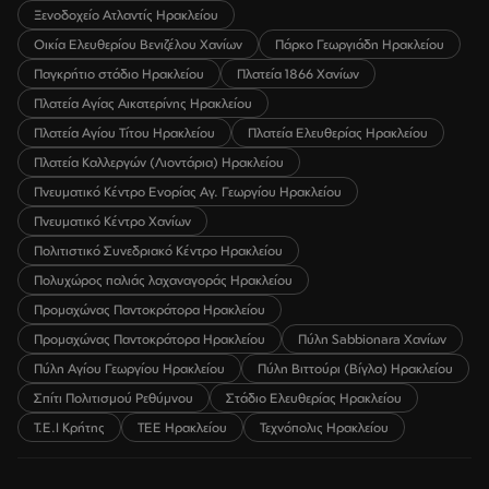
Ξενοδοχείο Ατλαντίς Ηρακλείου
Οικία Ελευθερίου Βενιζέλου Χανίων
Πάρκο Γεωργιάδη Ηρακλείου
Παγκρήτιο στάδιο Ηρακλείου
Πλατεία 1866 Χανίων
Πλατεία Αγίας Αικατερίνης Ηρακλείου
Πλατεία Αγίου Τίτου Ηρακλείου
Πλατεία Ελευθερίας Ηρακλείου
Πλατεία Καλλεργών (Λιοντάρια) Ηρακλείου
Πνευματικό Κέντρο Ενορίας Αγ. Γεωργίου Ηρακλείου
Πνευματικό Κέντρο Χανίων
Πολιτιστικό Συνεδριακό Κέντρο Ηρακλείου
Πολυχώρος παλιάς λαχαναγοράς Ηρακλείου
Προμαχώνας Παντοκράτορα Ηρακλείου
Προμαχώνας Παντοκράτορα Ηρακλείου
Πύλη Sabbionara Χανίων
Πύλη Αγίου Γεωργίου Ηρακλείου
Πύλη Βιττούρι (Βίγλα) Ηρακλείου
Σπίτι Πολιτισμού Ρεθύμνου
Στάδιο Ελευθερίας Ηρακλείου
Τ.Ε.Ι Κρήτης
ΤΕΕ Ηρακλείου
Τεχνόπολις Ηρακλείου