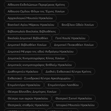
Αίθουσα Εκδηλώσεων Περιφέρειας Κρήτης
Αίθουσα Ομίλου Φίλων της Τέχνης Χανίων
Αρχαιολογικό Μουσείο Ηρακλείου
Βασιλική Αγίου Μάρκου Ηρακλείου
Βενιζέλειο Ωδείο Χανίων
Βιβλιοπωλείο Βικελαίας Βιβλιοθήκης
Βικελαία Δημοτική Βιβλιοθήκη
Γεντί Κουλέ Ηρακλείου
Δημοτική Βιβλιοθήκη Χανίων
Δημοτική Πινακοθήκη Χανίων
Δημοτικό Μέγαρο της οδού Ανδρόγεω Ηρακλείου
Δημοτικός Κινηματογράφος Κήπος Χανίων
Δημοτικός κινηματογράφος Βηθλεέμ Ηρακλείου
ΔιαRτηρητέο Ηράκλειο
Διεθνές Εκθεσιακό Κέντρο Κρήτης
Εκθεσιακό - Συνεδριακό Κέντρο Αρκαλοχωρίου
Επιμελητήριο Ηρακλείου
Επιμελητήριο Λασιθίου
Θέατρο Βλησίδης Δημήτρης Χανίων
Θέατρο των αγρών Ηρακλείου
Θεατρική Σκηνή Ηρακλείου
Θεατρικός σταθμός Ηρακλείου
Ιστορικό Μουσείο Ηρακλείου