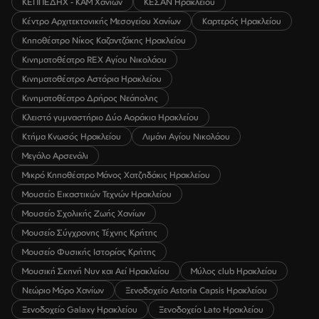
ΚΕΠΠΕΔΗΧ - ΚΑΜ Χανίων
ΚΕΣΑΝ Ηρακλείου
Κέντρο Αρχιτεκτονικής Μεσογείου Χανίων
Καρτερός Ηρακλείου
Κηποθέατρο Νίκος Καζαντζάκης Ηρακλείου
Κινηματοθέατρο REX Αγίου Νικολάου
Κινηματοθέατρο Αστόρια Ηρακλείου
Κινηματοθέατρο Δρήρος Νεάπολης
Κλειστό γυμναστήριο Δύο Αοράκια Ηρακλείου
Κτήμα Κνωσός Ηρακλείου
Λιμάνι Αγίου Νικολάου
Μεγάλο Αρσενάλι
Μικρό Κηποθέατρο Μάνος Χατζηδάκις Ηρακλείου
Μουσείο Εικαστικών Τεχνών Ηρακλείου
Μουσείο Σχολικής Ζωής Χανίων
Μουσείο Σύγχρονης Τέχνης Κρήτης
Μουσείο Φυσικής Ιστορίας Κρήτης
Μουσική Σκηνή Νυν και Αεί Ηρακλείου
Μύλος club Ηρακλείου
Νεώριο Μόρο Χανίων
Ξενοδοχείο Astoria Capsis Ηρακλείου
Ξενοδοχείο Galaxy Ηρακλείου
Ξενοδοχείο Lato Ηρακλείου