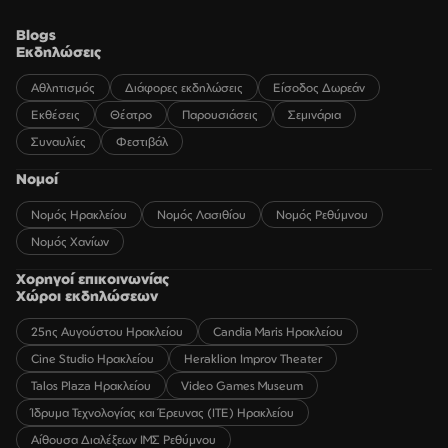
Blogs
Εκδηλώσεις
Αθλητισμός
Διάφορες εκδηλώσεις
Είσοδος Δωρεάν
Εκθέσεις
Θέατρο
Παρουσιάσεις
Σεμινάρια
Συναυλίες
Φεστιβάλ
Νομοί
Νομός Ηρακλείου
Νομός Λασιθίου
Νομός Ρεθύμνου
Νομός Χανίων
Χορηγοί επικοινωνίας
Χώροι εκδηλώσεων
25ης Αυγούστου Ηρακλείου
Candia Maris Ηρακλείου
Cine Studio Ηρακλείου
Heraklion Improv Theater
Talos Plaza Ηρακλείου
Video Games Museum
Ίδρυμα Τεχνολογίας και Έρευνας (ΙΤΕ) Ηρακλείου
Αίθουσα Διαλέξεων ΙΜΣ Ρεθύμνου