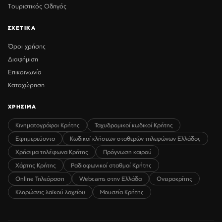
Τουριστικός Οδηγός
ΣΧΕΤΙΚΑ
Όροι χρήσης
Διαφήμιση
Επικοινωνία
Καταχώρηση
ΧΡΗΣΙΜΑ
Κινηματογράφοι Κρήτης
Ταχυδρομικοί κωδικοί Κρήτης
Εφημερεύοντα
Κωδικοί κλήσεων σταθερών τηλεφώνων Ελλάδος
Χρήσιμα τηλέφωνα Κρήτης
Πρόγνωση καιρού
Χάρτης Κρήτης
Ραδιοφωνικοί σταθμοί Κρήτης
Online Τηλεόραση
Webcams στην Ελλάδα
Ονειροκρίτης
Κληρώσεις λαϊκού λαχείου
Μουσεία Κρήτης