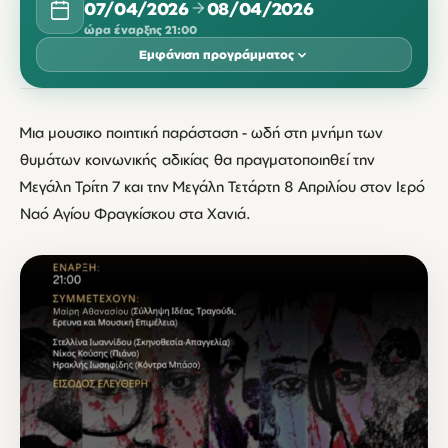
07/04/2026
08/04/2026
ώρα έναρξης 21:00
Εμφάνιση προγράμματος
ΑΠΡΊΛΙΟΣ 2026
Μια μουσικο ποιητική παράσταση - ωδή στη μνήμη των
ΔΕΥ
ΤΡΊ
ΤΕΤ
ΠΈΜ
ΠΑΡ
ΣΆΒ
ΚΥΡ
θυμάτων κοινωνικής αδικίας θα πραγματοποιηθεί την
07
08
Μεγάλη Τρίτη 7 και την Μεγάλη Τετάρτη 8 Απριλίου στον Ιερό
21:00
21:00
Ναό Αγίου Φραγκίσκου στα Χανιά.