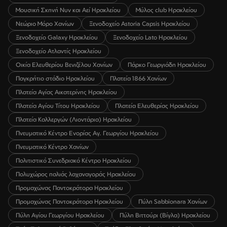
Μουσική Σκηνή Νυν και Αεί Ηρακλείου
Μύλος club Ηρακλείου
Νεώριο Μόρο Χανίων
Ξενοδοχείο Astoria Capsis Ηρακλείου
Ξενοδοχείο Galaxy Ηρακλείου
Ξενοδοχείο Lato Ηρακλείου
Ξενοδοχείο Ατλαντίς Ηρακλείου
Οικία Ελευθερίου Βενιζέλου Χανίων
Πάρκο Γεωργιάδη Ηρακλείου
Παγκρήτιο στάδιο Ηρακλείου
Πλατεία 1866 Χανίων
Πλατεία Αγίας Αικατερίνης Ηρακλείου
Πλατεία Αγίου Τίτου Ηρακλείου
Πλατεία Ελευθερίας Ηρακλείου
Πλατεία Καλλεργών (Λιοντάρια) Ηρακλείου
Πνευματικό Κέντρο Ενορίας Αγ. Γεωργίου Ηρακλείου
Πνευματικό Κέντρο Χανίων
Πολιτιστικό Συνεδριακό Κέντρο Ηρακλείου
Πολυχώρος παλιάς λαχαναγοράς Ηρακλείου
Προμαχώνας Παντοκράτορα Ηρακλείου
Προμαχώνας Παντοκράτορα Ηρακλείου
Πύλη Sabbionara Χανίων
Πύλη Αγίου Γεωργίου Ηρακλείου
Πύλη Βιττούρι (Βίγλα) Ηρακλείου