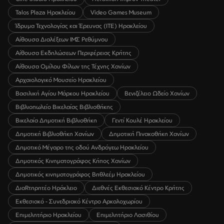
Talos Plaza Ηρακλείου
Video Games Museum
Ίδρυμα Τεχνολογίας και Έρευνας (ΙΤΕ) Ηρακλείου
Αίθουσα Διαλέξεων ΙΜΣ Ρεθύμνου
Αίθουσα Εκδηλώσεων Περιφέρειας Κρήτης
Αίθουσα Ομίλου Φίλων της Τέχνης Χανίων
Αρχαιολογικό Μουσείο Ηρακλείου
Βασιλική Αγίου Μάρκου Ηρακλείου
Βενιζέλειο Ωδείο Χανίων
Βιβλιοπωλείο Βικελαίας Βιβλιοθήκης
Βικελαία Δημοτική Βιβλιοθήκη
Γεντί Κουλέ Ηρακλείου
Δημοτική Βιβλιοθήκη Χανίων
Δημοτική Πινακοθήκη Χανίων
Δημοτικό Μέγαρο της οδού Ανδρόγεω Ηρακλείου
Δημοτικός Κινηματογράφος Κήπος Χανίων
Δημοτικός κινηματογράφος Βηθλεέμ Ηρακλείου
ΔιαRτηρητέο Ηράκλειο
Διεθνές Εκθεσιακό Κέντρο Κρήτης
Εκθεσιακό - Συνεδριακό Κέντρο Αρκαλοχωρίου
Επιμελητήριο Ηρακλείου
Επιμελητήριο Λασιθίου