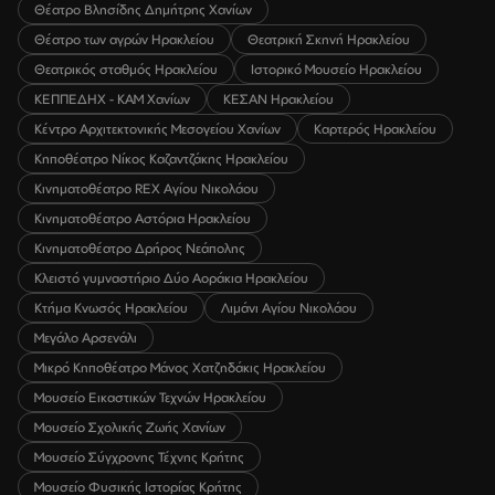
Θέατρο Βλησίδης Δημήτρης Χανίων
Θέατρο των αγρών Ηρακλείου
Θεατρική Σκηνή Ηρακλείου
Θεατρικός σταθμός Ηρακλείου
Ιστορικό Μουσείο Ηρακλείου
ΚΕΠΠΕΔΗΧ - ΚΑΜ Χανίων
ΚΕΣΑΝ Ηρακλείου
Κέντρο Αρχιτεκτονικής Μεσογείου Χανίων
Καρτερός Ηρακλείου
Κηποθέατρο Νίκος Καζαντζάκης Ηρακλείου
Κινηματοθέατρο REX Αγίου Νικολάου
Κινηματοθέατρο Αστόρια Ηρακλείου
Κινηματοθέατρο Δρήρος Νεάπολης
Κλειστό γυμναστήριο Δύο Αοράκια Ηρακλείου
Κτήμα Κνωσός Ηρακλείου
Λιμάνι Αγίου Νικολάου
Μεγάλο Αρσενάλι
Μικρό Κηποθέατρο Μάνος Χατζηδάκις Ηρακλείου
Μουσείο Εικαστικών Τεχνών Ηρακλείου
Μουσείο Σχολικής Ζωής Χανίων
Μουσείο Σύγχρονης Τέχνης Κρήτης
Μουσείο Φυσικής Ιστορίας Κρήτης