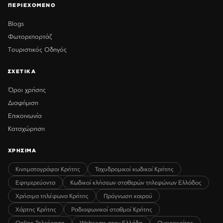
ΠΕΡΙΕΧΟΜΕΝΟ
Blogs
Φωτορεπορτάζ
Τουριστικός Οδηγός
ΣΧΕΤΙΚΑ
Όροι χρήσης
Διαφήμιση
Επικοινωνία
Καταχώρηση
ΧΡΗΣΙΜΑ
Κινηματογράφοι Κρήτης
Ταχυδρομικοί κωδικοί Κρήτης
Εφημερεύοντα
Κωδικοί κλήσεων σταθερών τηλεφώνων Ελλάδος
Χρήσιμα τηλέφωνα Κρήτης
Πρόγνωση καιρού
Χάρτης Κρήτης
Ραδιοφωνικοί σταθμοί Κρήτης
Online Τηλεόραση
Webcams στην Ελλάδα
Ονειροκρίτης