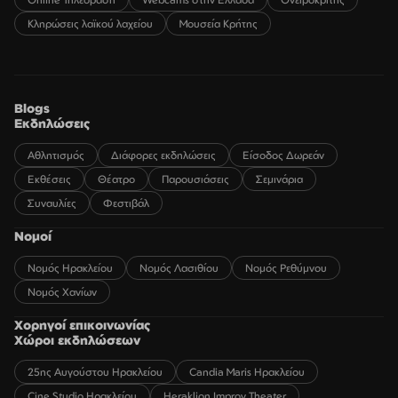
Κληρώσεις λαϊκού λαχείου
Μουσεία Κρήτης
Blogs
Εκδηλώσεις
Αθλητισμός
Διάφορες εκδηλώσεις
Είσοδος Δωρεάν
Εκθέσεις
Θέατρο
Παρουσιάσεις
Σεμινάρια
Συναυλίες
Φεστιβάλ
Νομοί
Νομός Ηρακλείου
Νομός Λασιθίου
Νομός Ρεθύμνου
Νομός Χανίων
Χορηγοί επικοινωνίας
Χώροι εκδηλώσεων
25ης Αυγούστου Ηρακλείου
Candia Maris Ηρακλείου
Cine Studio Ηρακλείου
Heraklion Improv Theater