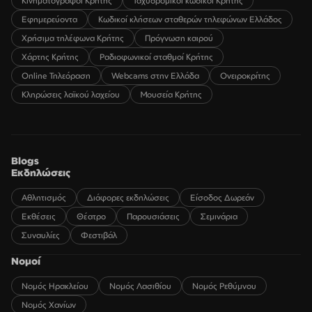
Κινηματογράφοι Κρήτης
Ταχυδρομικοί κωδικοί Κρήτης
Εφημερεύοντα
Κωδικοί κλήσεων σταθερών τηλεφώνων Ελλάδος
Χρήσιμα τηλέφωνα Κρήτης
Πρόγνωση καιρού
Χάρτης Κρήτης
Ραδιοφωνικοί σταθμοί Κρήτης
Online Τηλεόραση
Webcams στην Ελλάδα
Ονειροκρίτης
Κληρώσεις λαϊκού λαχείου
Μουσεία Κρήτης
Blogs
Εκδηλώσεις
Αθλητισμός
Διάφορες εκδηλώσεις
Είσοδος Δωρεάν
Εκθέσεις
Θέατρο
Παρουσιάσεις
Σεμινάρια
Συναυλίες
Φεστιβάλ
Νομοί
Νομός Ηρακλείου
Νομός Λασιθίου
Νομός Ρεθύμνου
Νομός Χανίων