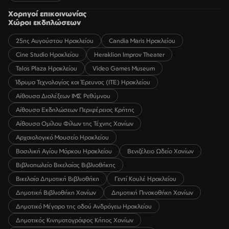
Χορηγοί επικοινωνίας
Χώροι εκδηλώσεων
25ης Αυγούστου Ηρακλείου
Candia Maris Ηρακλείου
Cine Studio Ηρακλείου
Heraklion Improv Theater
Talos Plaza Ηρακλείου
Video Games Museum
Ίδρυμα Τεχνολογίας και Έρευνας (ΙΤΕ) Ηρακλείου
Αίθουσα Διαλέξεων ΙΜΣ Ρεθύμνου
Αίθουσα Εκδηλώσεων Περιφέρειας Κρήτης
Αίθουσα Ομίλου Φίλων της Τέχνης Χανίων
Αρχαιολογικό Μουσείο Ηρακλείου
Βασιλική Αγίου Μάρκου Ηρακλείου
Βενιζέλειο Ωδείο Χανίων
Βιβλιοπωλείο Βικελαίας Βιβλιοθήκης
Βικελαία Δημοτική Βιβλιοθήκη
Γεντί Κουλέ Ηρακλείου
Δημοτική Βιβλιοθήκη Χανίων
Δημοτική Πινακοθήκη Χανίων
Δημοτικό Μέγαρο της οδού Ανδρόγεω Ηρακλείου
Δημοτικός Κινηματογράφος Κήπος Χανίων