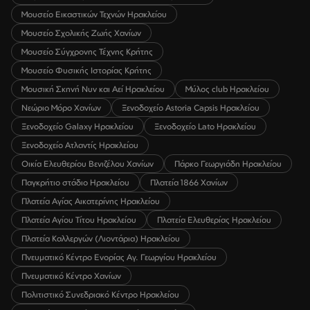
Μουσείο Εικαστικών Τεχνών Ηρακλείου
Μουσείο Σχολικής Ζωής Χανίων
Μουσείο Σύγχρονης Τέχνης Κρήτης
Μουσείο Φυσικής Ιστορίας Κρήτης
Μουσική Σκηνή Νυν και Αεί Ηρακλείου
Μύλος club Ηρακλείου
Νεώριο Μόρο Χανίων
Ξενοδοχείο Astoria Capsis Ηρακλείου
Ξενοδοχείο Galaxy Ηρακλείου
Ξενοδοχείο Lato Ηρακλείου
Ξενοδοχείο Ατλαντίς Ηρακλείου
Οικία Ελευθερίου Βενιζέλου Χανίων
Πάρκο Γεωργιάδη Ηρακλείου
Παγκρήτιο στάδιο Ηρακλείου
Πλατεία 1866 Χανίων
Πλατεία Αγίας Αικατερίνης Ηρακλείου
Πλατεία Αγίου Τίτου Ηρακλείου
Πλατεία Ελευθερίας Ηρακλείου
Πλατεία Καλλεργών (Λιοντάρια) Ηρακλείου
Πνευματικό Κέντρο Ενορίας Αγ. Γεωργίου Ηρακλείου
Πνευματικό Κέντρο Χανίων
Πολιτιστικό Συνεδριακό Κέντρο Ηρακλείου