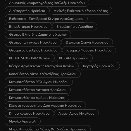
Δημοτικός κινηματογράφος Βηθλεέμ Ηρακλείου
ΔιαRτηρητέο Ηράκλειο
Διεθνές Εκθεσιακό Κέντρο Κρήτης
Εκθεσιακό - Συνεδριακό Κέντρο Αρκαλοχωρίου
Επιμελητήριο Ηρακλείου
Επιμελητήριο Λασιθίου
Θέατρο Βλησίδης Δημήτρης Χανίων
Θέατρο των αγρών Ηρακλείου
Θεατρική Σκηνή Ηρακλείου
Θεατρικός σταθμός Ηρακλείου
Ιστορικό Μουσείο Ηρακλείου
ΚΕΠΠΕΔΗΧ - ΚΑΜ Χανίων
ΚΕΣΑΝ Ηρακλείου
Κέντρο Αρχιτεκτονικής Μεσογείου Χανίων
Καρτερός Ηρακλείου
Κηποθέατρο Νίκος Καζαντζάκης Ηρακλείου
Κινηματοθέατρο REX Αγίου Νικολάου
Κινηματοθέατρο Αστόρια Ηρακλείου
Κινηματοθέατρο Δρήρος Νεάπολης
Κλειστό γυμναστήριο Δύο Αοράκια Ηρακλείου
Κτήμα Κνωσός Ηρακλείου
Λιμάνι Αγίου Νικολάου
Μεγάλο Αρσενάλι
Μικρό Κηποθέατρο Μάνος Χατζηδάκις Ηρακλείου