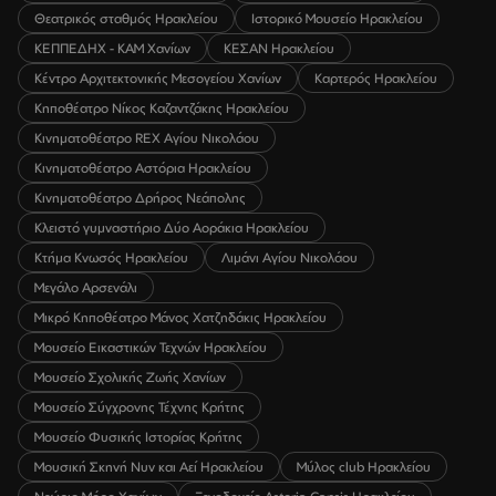
Θεατρικός σταθμός Ηρακλείου
Ιστορικό Μουσείο Ηρακλείου
ΚΕΠΠΕΔΗΧ - ΚΑΜ Χανίων
ΚΕΣΑΝ Ηρακλείου
Κέντρο Αρχιτεκτονικής Μεσογείου Χανίων
Καρτερός Ηρακλείου
Κηποθέατρο Νίκος Καζαντζάκης Ηρακλείου
Κινηματοθέατρο REX Αγίου Νικολάου
Κινηματοθέατρο Αστόρια Ηρακλείου
Κινηματοθέατρο Δρήρος Νεάπολης
Κλειστό γυμναστήριο Δύο Αοράκια Ηρακλείου
Κτήμα Κνωσός Ηρακλείου
Λιμάνι Αγίου Νικολάου
Μεγάλο Αρσενάλι
Μικρό Κηποθέατρο Μάνος Χατζηδάκις Ηρακλείου
Μουσείο Εικαστικών Τεχνών Ηρακλείου
Μουσείο Σχολικής Ζωής Χανίων
Μουσείο Σύγχρονης Τέχνης Κρήτης
Μουσείο Φυσικής Ιστορίας Κρήτης
Μουσική Σκηνή Νυν και Αεί Ηρακλείου
Μύλος club Ηρακλείου