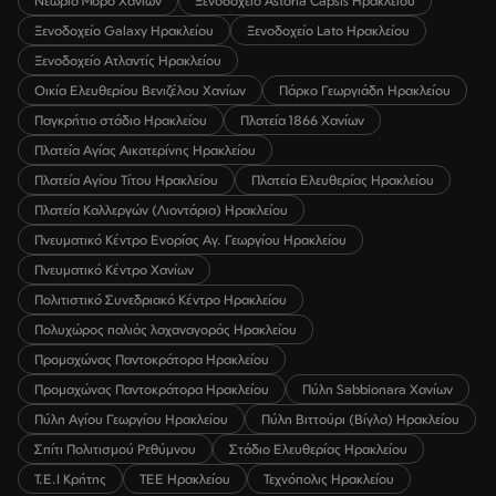
Νεώριο Μόρο Χανίων
Ξενοδοχείο Astoria Capsis Ηρακλείου
Ξενοδοχείο Galaxy Ηρακλείου
Ξενοδοχείο Lato Ηρακλείου
Ξενοδοχείο Ατλαντίς Ηρακλείου
Οικία Ελευθερίου Βενιζέλου Χανίων
Πάρκο Γεωργιάδη Ηρακλείου
Παγκρήτιο στάδιο Ηρακλείου
Πλατεία 1866 Χανίων
Πλατεία Αγίας Αικατερίνης Ηρακλείου
Πλατεία Αγίου Τίτου Ηρακλείου
Πλατεία Ελευθερίας Ηρακλείου
Πλατεία Καλλεργών (Λιοντάρια) Ηρακλείου
Πνευματικό Κέντρο Ενορίας Αγ. Γεωργίου Ηρακλείου
Πνευματικό Κέντρο Χανίων
Πολιτιστικό Συνεδριακό Κέντρο Ηρακλείου
Πολυχώρος παλιάς λαχαναγοράς Ηρακλείου
Προμαχώνας Παντοκράτορα Ηρακλείου
Προμαχώνας Παντοκράτορα Ηρακλείου
Πύλη Sabbionara Χανίων
Πύλη Αγίου Γεωργίου Ηρακλείου
Πύλη Βιττούρι (Βίγλα) Ηρακλείου
Σπίτι Πολιτισμού Ρεθύμνου
Στάδιο Ελευθερίας Ηρακλείου
Τ.Ε.Ι Κρήτης
ΤΕΕ Ηρακλείου
Τεχνόπολις Ηρακλείου