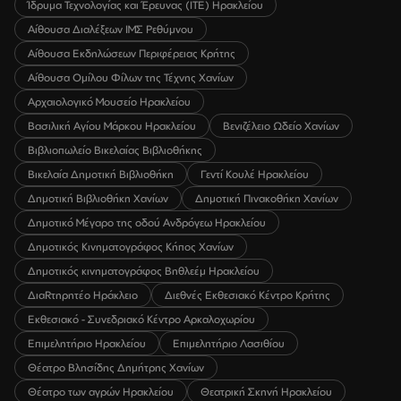
Ίδρυμα Τεχνολογίας και Έρευνας (ΙΤΕ) Ηρακλείου
Αίθουσα Διαλέξεων ΙΜΣ Ρεθύμνου
Αίθουσα Εκδηλώσεων Περιφέρειας Κρήτης
Αίθουσα Ομίλου Φίλων της Τέχνης Χανίων
Αρχαιολογικό Μουσείο Ηρακλείου
Βασιλική Αγίου Μάρκου Ηρακλείου
Βενιζέλειο Ωδείο Χανίων
Βιβλιοπωλείο Βικελαίας Βιβλιοθήκης
Βικελαία Δημοτική Βιβλιοθήκη
Γεντί Κουλέ Ηρακλείου
Δημοτική Βιβλιοθήκη Χανίων
Δημοτική Πινακοθήκη Χανίων
Δημοτικό Μέγαρο της οδού Ανδρόγεω Ηρακλείου
Δημοτικός Κινηματογράφος Κήπος Χανίων
Δημοτικός κινηματογράφος Βηθλεέμ Ηρακλείου
ΔιαRτηρητέο Ηράκλειο
Διεθνές Εκθεσιακό Κέντρο Κρήτης
Εκθεσιακό - Συνεδριακό Κέντρο Αρκαλοχωρίου
Επιμελητήριο Ηρακλείου
Επιμελητήριο Λασιθίου
Θέατρο Βλησίδης Δημήτρης Χανίων
Θέατρο των αγρών Ηρακλείου
Θεατρική Σκηνή Ηρακλείου