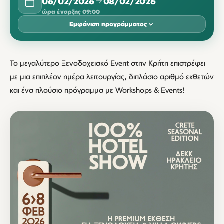
06/02/2026
08/02/2026
ώρα έναρξης 09:00
Εμφάνιση προγράμματος
ΦΕΒΡΟΥΆΡΙΟΣ 2026
Το μεγαλύτερο Ξενοδοχειακό Event στην Κρήτη επιστρέφει
ΔΕΥ
ΤΡΊ
ΤΕΤ
ΠΈΜ
ΠΑΡ
ΣΆΒ
ΚΥΡ
με μια επιπλέον ημέρα λειτουργίας, διπλάσιο αριθμό εκθετών
06
07
08
και ένα πλούσιο πρόγραμμα με Workshops & Events!
09:00
09:00
09:00