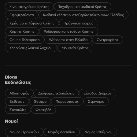
Κινηματογράφοι Κρήτης
Ταχυδρομικοί κωδικοί Κρήτης
Εφημερεύοντα
Κωδικοί κλήσεων σταθερών τηλεφώνων Ελλάδος
Χρήσιμα τηλέφωνα Κρήτης
Πρόγνωση καιρού
Χάρτης Κρήτης
Ραδιοφωνικοί σταθμοί Κρήτης
Online Τηλεόραση
Webcams στην Ελλάδα
Ονειροκρίτης
Κληρώσεις λαϊκού λαχείου
Μουσεία Κρήτης
Blogs
Εκδηλώσεις
Αθλητισμός
Διάφορες εκδηλώσεις
Είσοδος Δωρεάν
Εκθέσεις
Θέατρο
Παρουσιάσεις
Σεμινάρια
Συναυλίες
Φεστιβάλ
Νομοί
Νομός Ηρακλείου
Νομός Λασιθίου
Νομός Ρεθύμνου