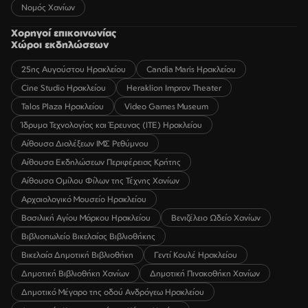
Νομός Χανίων
Χορηγοί επικοινωνίας
Χώροι εκδηλώσεων
25ης Αυγούστου Ηρακλείου
Candia Maris Ηρακλείου
Cine Studio Ηρακλείου
Heraklion Improv Theater
Talos Plaza Ηρακλείου
Video Games Museum
Ίδρυμα Τεχνολογίας και Έρευνας (ΙΤΕ) Ηρακλείου
Αίθουσα Διαλέξεων ΙΜΣ Ρεθύμνου
Αίθουσα Εκδηλώσεων Περιφέρειας Κρήτης
Αίθουσα Ομίλου Φίλων της Τέχνης Χανίων
Αρχαιολογικό Μουσείο Ηρακλείου
Βασιλική Αγίου Μάρκου Ηρακλείου
Βενιζέλειο Ωδείο Χανίων
Βιβλιοπωλείο Βικελαίας Βιβλιοθήκης
Βικελαία Δημοτική Βιβλιοθήκη
Γεντί Κουλέ Ηρακλείου
Δημοτική Βιβλιοθήκη Χανίων
Δημοτική Πινακοθήκη Χανίων
Δημοτικό Μέγαρο της οδού Ανδρόγεω Ηρακλείου