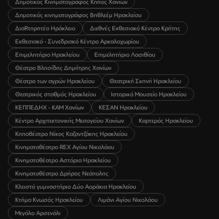
Δημοτικός Κινηματογράφος Κήπος Χανίων
Δημοτικός κινηματογράφος Βηθλεέμ Ηρακλείου
ΔιαRτηρητέο Ηράκλειο
Διεθνές Εκθεσιακό Κέντρο Κρήτης
Εκθεσιακό - Συνεδριακό Κέντρο Αρκαλοχωρίου
Επιμελητήριο Ηρακλείου
Επιμελητήριο Λασιθίου
Θέατρο Βλησίδης Δημήτρης Χανίων
Θέατρο των αγρών Ηρακλείου
Θεατρική Σκηνή Ηρακλείου
Θεατρικός σταθμός Ηρακλείου
Ιστορικό Μουσείο Ηρακλείου
ΚΕΠΠΕΔΗΧ - ΚΑΜ Χανίων
ΚΕΣΑΝ Ηρακλείου
Κέντρο Αρχιτεκτονικής Μεσογείου Χανίων
Καρτερός Ηρακλείου
Κηποθέατρο Νίκος Καζαντζάκης Ηρακλείου
Κινηματοθέατρο REX Αγίου Νικολάου
Κινηματοθέατρο Αστόρια Ηρακλείου
Κινηματοθέατρο Δρήρος Νεάπολης
Κλειστό γυμναστήριο Δύο Αοράκια Ηρακλείου
Κτήμα Κνωσός Ηρακλείου
Λιμάνι Αγίου Νικολάου
Μεγάλο Αρσενάλι