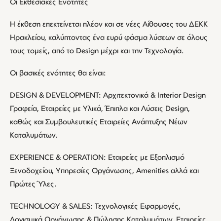
Οι Εκθεσιακές Ενότητες
Η έκθεση επεκτείνεται πλέον και σε νέες Αίθουσες του ΔΕΚΚ
Ηρακλείου, καλύπτοντας ένα ευρύ φάσμα λύσεων σε όλους
τους τομείς, από το Design μέχρι και την Τεχνολογία.
Οι βασικές ενότητες θα είναι:
DESIGN & DEVELOPMENT: Αρχιτεκτονικά & Interior Design
Γραφεία, Εταιρείες µε Υλικά, Έπιπλα και Λύσεις Design,
καθώς και Συµβουλευτικές Εταιρείες Ανάπτυξης Νέων
Καταλυµάτων.
EXPERIENCE & OPERATION: Εταιρείες µε Εξοπλισµό
Ξενοδοχείου, Υπηρεσίες Οργάνωσης, Amenities αλλά και
Πρώτες Ύλες.
TECHNOLOGY & SALES: Τεχνολογικές Εφαρµογές,
Λογισµικά Οργάνωσης & Πώλησης Καταλυµάτων, Εταιρείες