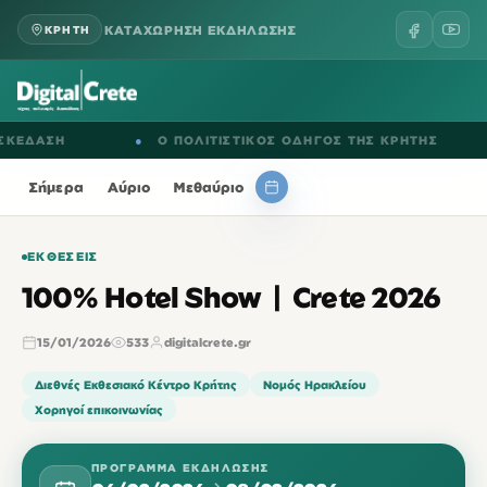
ΚΑΤΑΧΩΡΗΣΗ ΕΚΔΗΛΩΣΗΣ
ΚΡΗΤΗ
ΔΑΣΗ
●
Ο ΠΟΛΙΤΙΣΤΙΚΟΣ ΟΔΗΓΟΣ ΤΗΣ ΚΡΗΤΗΣ
●
Σήμερα
Αύριο
Μεθαύριο
ΕΚΘΈΣΕΙΣ
100% Hotel Show | Crete 2026
15/01/2026
533
digitalcrete.gr
Διεθνές Εκθεσιακό Κέντρο Κρήτης
Νομός Ηρακλείου
Χορηγοί επικοινωνίας
ΠΡΌΓΡΑΜΜΑ ΕΚΔΉΛΩΣΗΣ