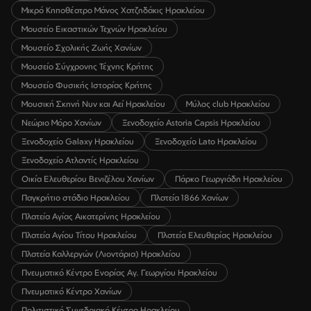
Μικρό Κηποθέατρο Μάνος Χατζηδάκις Ηρακλείου
Μουσείο Εικαστικών Τεχνών Ηρακλείου
Μουσείο Σχολικής Ζωής Χανίων
Μουσείο Σύγχρονης Τέχνης Κρήτης
Μουσείο Φυσικής Ιστορίας Κρήτης
Μουσική Σκηνή Νυν και Αεί Ηρακλείου
Μύλος club Ηρακλείου
Νεώριο Μόρο Χανίων
Ξενοδοχείο Astoria Capsis Ηρακλείου
Ξενοδοχείο Galaxy Ηρακλείου
Ξενοδοχείο Lato Ηρακλείου
Ξενοδοχείο Ατλαντίς Ηρακλείου
Οικία Ελευθερίου Βενιζέλου Χανίων
Πάρκο Γεωργιάδη Ηρακλείου
Παγκρήτιο στάδιο Ηρακλείου
Πλατεία 1866 Χανίων
Πλατεία Αγίας Αικατερίνης Ηρακλείου
Πλατεία Αγίου Τίτου Ηρακλείου
Πλατεία Ελευθερίας Ηρακλείου
Πλατεία Καλλεργών (Λιοντάρια) Ηρακλείου
Πνευματικό Κέντρο Ενορίας Αγ. Γεωργίου Ηρακλείου
Πνευματικό Κέντρο Χανίων
Πολιτιστικό Συνεδριακό Κέντρο Ηρακλείου