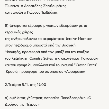
Τύμπανο ο Αποστόλης Σπινθουράκης
και νταούλι ο Γιώργος Τριβιζάκης
θ) ψήσιμο και κέρασμα μινωικών εδεσμάτων με τις
κεραμικές χύτρες
της ανθρωπολόγου και κεραμίστριας Jerolyn Morrison
στον πεζόδρομο μπροστά από την Βασιλική.
Μπουφές, προσφορά από τον μπαξέ και την κουζίνα
του Katallagari Country Suites της οικογένειας Γιακουμάκη
και του γραφείου εναλλακτικού τουρισμού “Cretan Paths”.
Κρασιά, προσφορά του οινοποιείου «Λυραράκη»
2.Τετάρτη 5.11. στις 19.00
α) ομιλία της γλύπτριας Ασπασίας Παπαδοπεράκη «Ο
Δρόμος της Πέτρας»