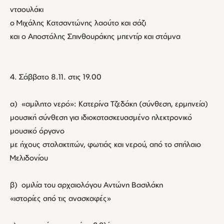
νταουλάκι
ο Μιχάλης Κατσαντώνης λαούτο και σάζι
και ο Αποστόλης Σπινθουράκης μπεντίρ και στάμνα
4. Σάββατο 8.11. στις 19.00
α) «αμίλητο νερό»: Κατερίνα Τζεδάκη (σύνθεση, ερμηνεία)
μουσική σύνθεση για ιδιοκατασκευασμένο ηλεκτρονικό
μουσικό όργανο
με ήχους σταλακτιτών, φωτιάς και νερού, από το σπήλαιο
Μελιδονίου
β) ομιλία του αρχαιολόγου Αντώνη Βασιλάκη
«ιστορίες από τις ανασκαφές»