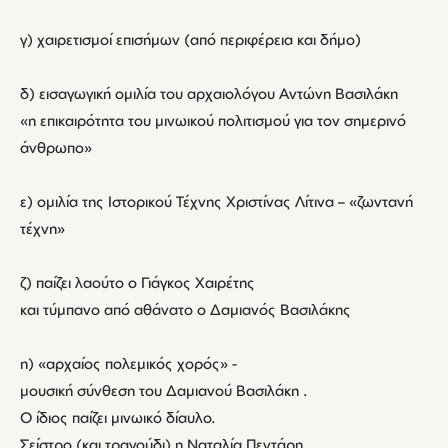
γ) χαιρετισμοί επισήμων (από περιφέρεια και δήμο)
δ) εισαγωγική ομιλία του αρχαιολόγου Αντώνη Βασιλάκη
«η επικαιρότητα του μινωικού πολιτισμού για τον σημερινό
άνθρωπο»
ε) ομιλία της Ιστορικού Τέχνης Χριστίνας Λίτινα – «ζωντανή
τέχνη»
ζ) παίζει λαούτο ο Γιάγκος Χαιρέτης
και τύμπανο από αθάνατο ο Δαμιανός Βασιλάκης
η) «αρχαίος πολεμικός χορός» -
μουσική σύνθεση του Δαμιανού Βασιλάκη .
Ο ίδιος παίζει μινωικό δίαυλο.
Σείστρο (και τραγούδι) η Ναταλία Πεντάρη.