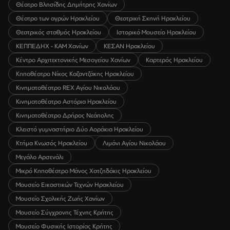
Θέατρο Βλησίδης Δημήτρης Χανίων
Θέατρο των αγρών Ηρακλείου
Θεατρική Σκηνή Ηρακλείου
Θεατρικός σταθμός Ηρακλείου
Ιστορικό Μουσείο Ηρακλείου
ΚΕΠΠΕΔΗΧ - ΚΑΜ Χανίων
ΚΕΣΑΝ Ηρακλείου
Κέντρο Αρχιτεκτονικής Μεσογείου Χανίων
Καρτερός Ηρακλείου
Κηποθέατρο Νίκος Καζαντζάκης Ηρακλείου
Κινηματοθέατρο REX Αγίου Νικολάου
Κινηματοθέατρο Αστόρια Ηρακλείου
Κινηματοθέατρο Δρήρος Νεάπολης
Κλειστό γυμναστήριο Δύο Αοράκια Ηρακλείου
Κτήμα Κνωσός Ηρακλείου
Λιμάνι Αγίου Νικολάου
Μεγάλο Αρσενάλι
Μικρό Κηποθέατρο Μάνος Χατζηδάκις Ηρακλείου
Μουσείο Εικαστικών Τεχνών Ηρακλείου
Μουσείο Σχολικής Ζωής Χανίων
Μουσείο Σύγχρονης Τέχνης Κρήτης
Μουσείο Φυσικής Ιστορίας Κρήτης