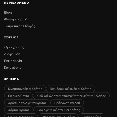
ΠΕΡΙΕΧΟΜΕΝΟ
Blogs
Φωτορεπορτάζ
Τουριστικός Οδηγός
ΣΧΕΤΙΚΑ
Όροι χρήσης
Διαφήμιση
Επικοινωνία
Καταχώρηση
ΧΡΗΣΙΜΑ
Κινηματογράφοι Κρήτης
Ταχυδρομικοί κωδικοί Κρήτης
Εφημερεύοντα
Κωδικοί κλήσεων σταθερών τηλεφώνων Ελλάδος
Χρήσιμα τηλέφωνα Κρήτης
Πρόγνωση καιρού
Χάρτης Κρήτης
Ραδιοφωνικοί σταθμοί Κρήτης
Online Τηλεόραση
Webcams στην Ελλάδα
Ονειροκρίτης