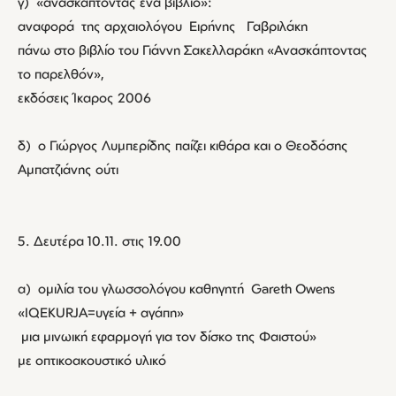
γ) «ανασκάπτοντας ένα βιβλίο»:
αναφορά της αρχαιολόγου Ειρήνης Γαβριλάκη
πάνω στο βιβλίο του Γιάννη Σακελλαράκη «Ανασκάπτοντας
το παρελθόν»,
εκδόσεις Ίκαρος 2006
δ) ο Γιώργος Λυμπερίδης παίζει κιθάρα και ο Θεοδόσης
Αμπατζιάνης ούτι
5. Δευτέρα 10.11. στις 19.00
α) ομιλία του γλωσσολόγου καθηγητή Gareth Owens
«IQEKURJA=υγεία + αγάπη»
μια μινωική εφαρμογή για τον δίσκο της Φαιστού»
με οπτικοακουστικό υλικό