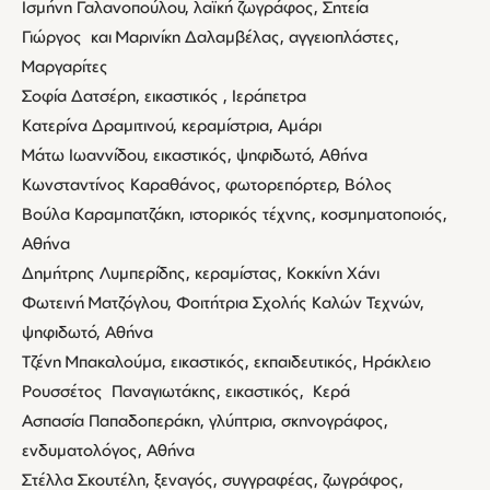
Ισμήνη Γαλανοπούλου, λαϊκή ζωγράφος, Σητεία
Γιώργος και Μαρινίκη Δαλαμβέλας, αγγειοπλάστες,
Μαργαρίτες
Σοφία Δατσέρη, εικαστικός , Ιεράπετρα
Κατερίνα Δραμιτινού, κεραμίστρια, Αμάρι
Μάτω Ιωαννίδου, εικαστικός, ψηφιδωτό, Αθήνα
Κωνσταντίνος Καραθάνος, φωτορεπόρτερ, Βόλος
Βούλα Καραμπατζάκη, ιστορικός τέχνης, κοσμηματοποιός,
Αθήνα
Δημήτρης Λυμπερίδης, κεραμίστας, Κοκκίνη Χάνι
Φωτεινή Ματζόγλου, Φοιτήτρια Σχολής Καλών Τεχνών,
ψηφιδωτό, Αθήνα
Τζένη Μπακαλούμα, εικαστικός, εκπαιδευτικός, Ηράκλειο
Ρουσσέτος Παναγιωτάκης, εικαστικός, Κερά
Ασπασία Παπαδοπεράκη, γλύπτρια, σκηνογράφος,
ενδυματολόγος, Αθήνα
Στέλλα Σκουτέλη, ξεναγός, συγγραφέας, ζωγράφος,