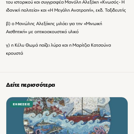
του ιστορικού και συγγραφέα Μανόλη Αλεξάκη «Κνωσός- Η
ιδανική πολιτεία» και «Η Μεγάλη Ανατροπή», εκδ. Ταξιδευτής
β) ο Μανώλης Αλεξάκης μιλάει για την «Μινωική
Αισθητική» με οπτικοακουστικό υλικό
γ) η Κέλυ Θωμά παίζει λύρα και η Μαρίτζια Κατσούνα
κρουστά
Δείτε περισσότερα
ΕΚΘΈΣΕΙΣ