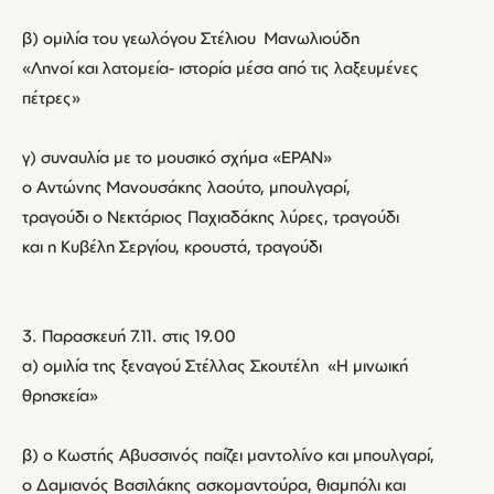
β) ομιλία του γεωλόγου Στέλιου Μανωλιούδη
«Ληνοί και λατομεία- ιστορία μέσα από τις λαξευμένες
πέτρες»
γ) συναυλία με το μουσικό σχήμα «ΕΡΑΝ»
ο Αντώνης Μανουσάκης λαούτο, μπουλγαρί,
τραγούδι ο Νεκτάριος Παχιαδάκης λύρες, τραγούδι
και η Κυβέλη Σεργίου, κρουστά, τραγούδι
3. Παρασκευή 7.11. στις 19.00
α) ομιλία της ξεναγού Στέλλας Σκουτέλη «Η μινωική
θρησκεία»
β) ο Κωστής Αβυσσινός παίζει μαντολίνο και μπουλγαρί,
ο Δαμιανός Βασιλάκης ασκομαντούρα, θιαμπόλι και