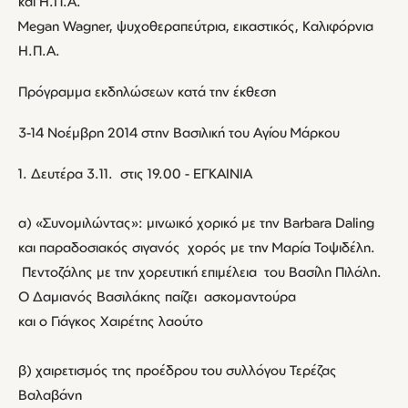
και Η.Π.Α.
Megan Wagner, ψυχοθεραπεύτρια, εικαστικός, Καλιφόρνια
Η.Π.Α.
Πρόγραμμα εκδηλώσεων κατά την έκθεση
3-14 Νοέμβρη 2014 στην Βασιλική του Αγίου Μάρκου
1. Δευτέρα 3.11. στις 19.00 - ΕΓΚΑΙΝΙΑ
α) «Συνομιλώντας»: μινωικό χορικό με την Barbara Daling
και παραδοσιακός σιγανός χορός με την Μαρία Τοψιδέλη.
Πεντοζάλης με την χορευτική επιμέλεια του Βασίλη Πιλάλη.
Ο Δαμιανός Βασιλάκης παίζει ασκομαντούρα
και ο Γιάγκος Χαιρέτης λαούτο
β) χαιρετισμός της προέδρου του συλλόγου Τερέζας
Βαλαβάνη