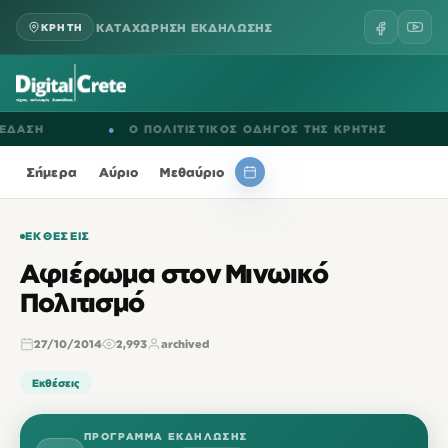
ΚΑΤΑΧΩΡΗΣΗ ΕΚΔΗΛΩΣΗΣ
ΚΡΗΤΗ
Η
●
Ο ΠΟΛΙΤΙΣΤΙΚΟΣ ΟΔΗΓΟΣ ΤΗΣ ΚΡΗΤΗΣ
●
ΕΚ
Σήμερα
Αύριο
Μεθαύριο
ΕΚΘΈΣΕΙΣ
Αφιέρωμα στον Μινωικό
Πολιτισμό
27/10/2014
2,993
archived
Εκθέσεις
ΠΡΌΓΡΑΜΜΑ ΕΚΔΉΛΩΣΗΣ