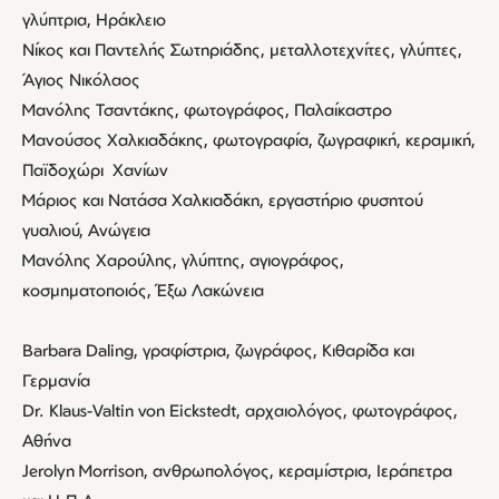
γλύπτρια, Ηράκλειο
Νίκος και Παντελής Σωτηριάδης, μεταλλοτεχνίτες, γλύπτες,
Άγιος Νικόλαος
Μανόλης Τσαντάκης, φωτογράφος, Παλαίκαστρο
Μανούσος Χαλκιαδάκης, φωτογραφία, ζωγραφική, κεραμική,
Παϊδοχώρι Χανίων
Μάριος και Νατάσα Χαλκιαδάκη, εργαστήριο φυσητού
γυαλιού, Ανώγεια
Μανόλης Χαρούλης, γλύπτης, αγιογράφος,
κοσμηματοποιός, Έξω Λακώνεια
Barbara Daling, γραφίστρια, ζωγράφος, Κιθαρίδα και
Γερμανία
Dr. Klaus-Valtin von Eickstedt, αρχαιολόγος, φωτογράφος,
Αθήνα
Jerolyn Morrison, ανθρωπολόγος, κεραμίστρια, Ιεράπετρα