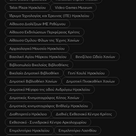
Talos Plaza Ηρακλείου
Video Games Museum
Ίδρυμα Τεχνολογίας και Έρευνας (ΙΤΕ) Ηρακλείου
Αίθουσα Διαλέξεων ΙΜΣ Ρεθύμνου
Αίθουσα Εκδηλώσεων Περιφέρειας Κρήτης
Αίθουσα Ομίλου Φίλων της Τέχνης Χανίων
Αρχαιολογικό Μουσείο Ηρακλείου
Βασιλική Αγίου Μάρκου Ηρακλείου
Βενιζέλειο Ωδείο Χανίων
Βιβλιοπωλείο Βικελαίας Βιβλιοθήκης
Βικελαία Δημοτική Βιβλιοθήκη
Γεντί Κουλέ Ηρακλείου
Δημοτική Βιβλιοθήκη Χανίων
Δημοτική Πινακοθήκη Χανίων
Δημοτικό Μέγαρο της οδού Ανδρόγεω Ηρακλείου
Δημοτικός Κινηματογράφος Κήπος Χανίων
Δημοτικός κινηματογράφος Βηθλεέμ Ηρακλείου
ΔιαRτηρητέο Ηράκλειο
Διεθνές Εκθεσιακό Κέντρο Κρήτης
Εκθεσιακό - Συνεδριακό Κέντρο Αρκαλοχωρίου
Επιμελητήριο Ηρακλείου
Επιμελητήριο Λασιθίου