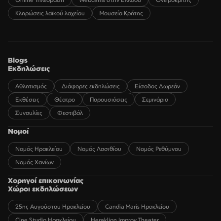
Κληρώσεις λαϊκού λαχείου
Μουσεία Κρήτης
Blogs
Εκδηλώσεις
Αθλητισμός
Διάφορες εκδηλώσεις
Είσοδος Δωρεάν
Εκθέσεις
Θέατρο
Παρουσιάσεις
Σεμινάρια
Συναυλίες
Φεστιβάλ
Νομοί
Νομός Ηρακλείου
Νομός Λασιθίου
Νομός Ρεθύμνου
Νομός Χανίων
Χορηγοί επικοινωνίας
Χώροι εκδηλώσεων
25ης Αυγούστου Ηρακλείου
Candia Maris Ηρακλείου
Cine Studio Ηρακλείου
Heraklion Improv Theater