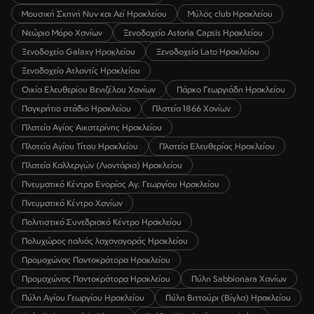
Μουσική Σκηνή Νυν και Αεί Ηρακλείου
Μύλος club Ηρακλείου
Νεώριο Μόρο Χανίων
Ξενοδοχείο Astoria Capsis Ηρακλείου
Ξενοδοχείο Galaxy Ηρακλείου
Ξενοδοχείο Lato Ηρακλείου
Ξενοδοχείο Ατλαντίς Ηρακλείου
Οικία Ελευθερίου Βενιζέλου Χανίων
Πάρκο Γεωργιάδη Ηρακλείου
Παγκρήτιο στάδιο Ηρακλείου
Πλατεία 1866 Χανίων
Πλατεία Αγίας Αικατερίνης Ηρακλείου
Πλατεία Αγίου Τίτου Ηρακλείου
Πλατεία Ελευθερίας Ηρακλείου
Πλατεία Καλλεργών (Λιοντάρια) Ηρακλείου
Πνευματικό Κέντρο Ενορίας Αγ. Γεωργίου Ηρακλείου
Πνευματικό Κέντρο Χανίων
Πολιτιστικό Συνεδριακό Κέντρο Ηρακλείου
Πολυχώρος παλιάς λαχαναγοράς Ηρακλείου
Προμαχώνας Παντοκράτορα Ηρακλείου
Προμαχώνας Παντοκράτορα Ηρακλείου
Πύλη Sabbionara Χανίων
Πύλη Αγίου Γεωργίου Ηρακλείου
Πύλη Βιττούρι (Βίγλα) Ηρακλείου