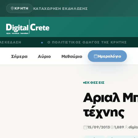
ΚΑΤΑΧΩΡΗΣΗ ΕΚΔΗΛΩΣΗΣ
ΚΡΗΤΗ
ΔΑΣΗ
●
Ο ΠΟΛΙΤΙΣΤΙΚΟΣ ΟΔΗΓΟΣ ΤΗΣ ΚΡΗΤΗΣ
●
Σήμερα
Αύριο
Μεθαύριο
Ημερολόγιο
ΕΚΘΈΣΕΙΣ
Αριαλ Μ
τέχνης
15/09/2013
1,889
digit