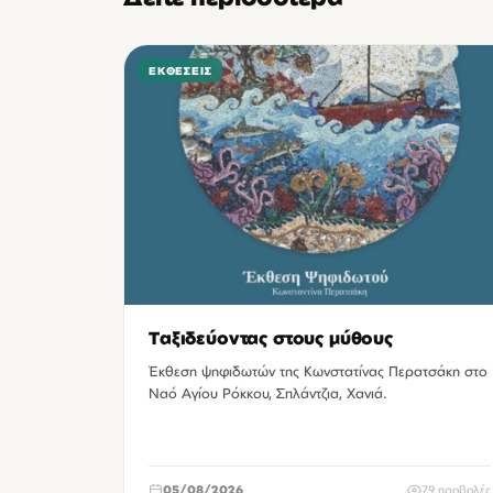
ΕΚΘΈΣΕΙΣ
Ταξιδεύοντας στους μύθους
Έκθεση ψηφιδωτών της Κωνστατίνας Περατσάκη στο
Ναό Αγίου Ρόκκου, Σπλάντζια, Χανιά.
05/08/2026
79 προβολές