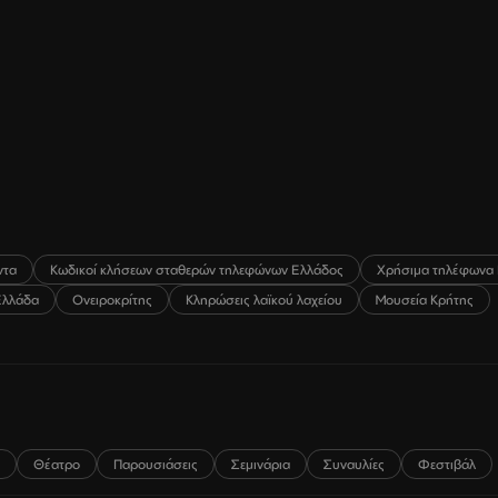
ντα
Κωδικοί κλήσεων σταθερών τηλεφώνων Ελλάδος
Χρήσιμα τηλέφωνα 
Ελλάδα
Ονειροκρίτης
Κληρώσεις λαϊκού λαχείου
Μουσεία Κρήτης
Θέατρο
Παρουσιάσεις
Σεμινάρια
Συναυλίες
Φεστιβάλ