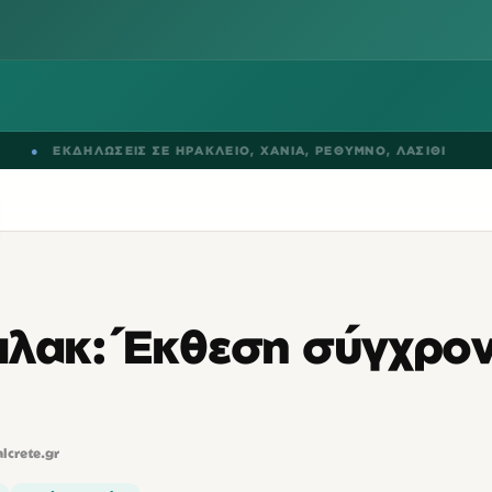
ΕΚΔΗΛΩΣΕΙΣ ΣΕ
ΗΡΑΚΛΕΙΟ
,
ΧΑΝΙΑ
,
ΡΕΘΥΜΝΟ
,
ΛΑΣΙΘΙ
●
πλακ: Έκθεση σύγχρο
alcrete.gr