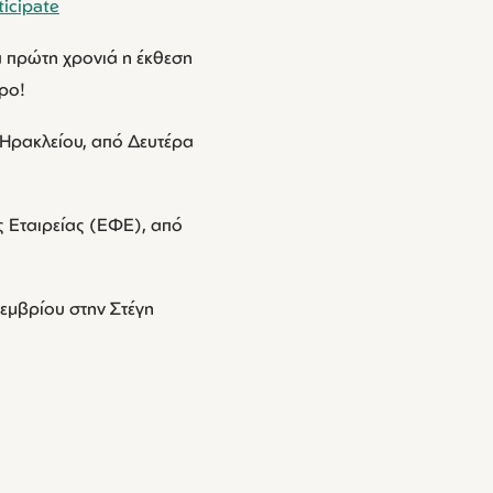
icipate
ια πρώτη χρονιά η έκθεση
προ!
υ Ηρακλείου, από Δευτέρα
 Εταιρείας (ΕΦΕ), από
τεμβρίου στην Στέγη