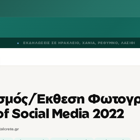
●
ΕΚΔΗΛΩΣΕΙΣ ΣΕ
ΗΡΑΚΛΕΙΟ
,
ΧΑΝΙΑ
,
ΡΕΘΥΜΝΟ
,
ΛΑΣΙΘΙ
σμός/Έκθεση Φωτογ
of Social Media 2022
talcrete.gr