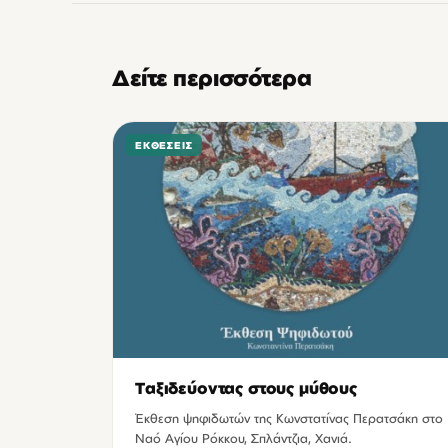
Δείτε περισσότερα
ΕΚΘΈΣΕΙΣ
Ταξιδεύοντας στους μύθους
Έκθεση ψηφιδωτών της Κωνστατίνας Περατσάκη στο
Ναό Αγίου Ρόκκου, Σπλάντζια, Χανιά.