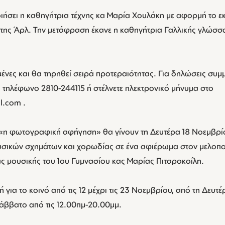
ιήσει η καθηγήτρια τέχνης κα Μαρία Χουλάκη με αφορμή το εκ
ης Άρλ. Την μετάφραση έκανε η καθηγήτρια Γαλλικής γλώσσα
μένες και θα τηρηθεί σειρά προτεραιότητας. Για δηλώσεις συμμ
 τηλέφωνο 2810-244115 ή στέλνετε ηλεκτρονικό μήνυμα στο
l.com .
ς «η φωτογραφική αφήγηση» θα γίνουν τη Δευτέρα 18 Νοεμβρίο
σικών σχημάτων και χορωδίας σε ένα αφιέρωμα στον μελοποι
ας μουσικής του 1ου Γυμνασίου κας Μαρίας Πιταροκοίλη.
τή για το κοινό από τις 12 μέχρι τις 23 Νοεμβρίου, από τη Δευ
Σάββατο από τις 12.00πμ-20.00μμ.