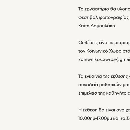
Το εργαστήριο θα υλοπο
φεστιβάλ φωτογραφίας τ
Καίτη Δαμουλάκη.
Οι θέσεις είναι περιορισ
τον Κοινωνικό Χώρο στο
koinwnikos.xwros@gmai
Τα εγκαίνια της έκθεση
συνοδεία μαθητικών μου
επιμέλεια της καθηγήτρι
Η έκθεση θα είναι ανοιχ
10.00πμ-17.00μμ και το 