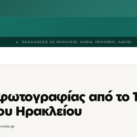
●
ΕΚΔΗΛΩΣΕΙΣ ΣΕ
ΗΡΑΚΛΕΙΟ
,
ΧΑΝΙΑ
,
ΡΕΘΥΜΝΟ
,
ΛΑΣΙΘΙ
φωτογραφίας από το 
ου Ηρακλείου
lcrete.gr