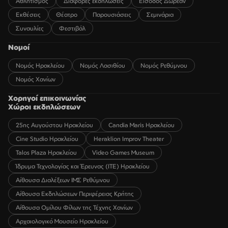
Αθλητισμός
Διάφορες εκδηλώσεις
Είσοδος Δωρεάν
Εκθέσεις
Θέατρο
Παρουσιάσεις
Σεμινάρια
Συναυλίες
Φεστιβάλ
Νομοί
Νομός Ηρακλείου
Νομός Λασιθίου
Νομός Ρεθύμνου
Νομός Χανίων
Χορηγοί επικοινωνίας
Χώροι εκδηλώσεων
25ης Αυγούστου Ηρακλείου
Candia Maris Ηρακλείου
Cine Studio Ηρακλείου
Heraklion Improv Theater
Talos Plaza Ηρακλείου
Video Games Museum
Ίδρυμα Τεχνολογίας και Έρευνας (ΙΤΕ) Ηρακλείου
Αίθουσα Διαλέξεων ΙΜΣ Ρεθύμνου
Αίθουσα Εκδηλώσεων Περιφέρειας Κρήτης
Αίθουσα Ομίλου Φίλων της Τέχνης Χανίων
Αρχαιολογικό Μουσείο Ηρακλείου