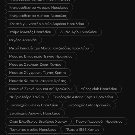
Κινηματοθέατρο Αστόρια Ηρακλείου
Κινηματοθέατρο Δρήρος Νεάπολης
Κλειστό γυμναστήριο Δύο Αοράκια Ηρακλείου
Κτήμα Κνωσός Ηρακλείου
Λιμάνι Αγίου Νικολάου
Μεγάλο Αρσενάλι
Μικρό Κηποθέατρο Μάνος Χατζηδάκις Ηρακλείου
Μουσείο Εικαστικών Τεχνών Ηρακλείου
Μουσείο Σχολικής Ζωής Χανίων
Μουσείο Σύγχρονης Τέχνης Κρήτης
Μουσείο Φυσικής Ιστορίας Κρήτης
Μουσική Σκηνή Νυν και Αεί Ηρακλείου
Μύλος club Ηρακλείου
Νεώριο Μόρο Χανίων
Ξενοδοχείο Astoria Capsis Ηρακλείου
Ξενοδοχείο Galaxy Ηρακλείου
Ξενοδοχείο Lato Ηρακλείου
Ξενοδοχείο Ατλαντίς Ηρακλείου
Οικία Ελευθερίου Βενιζέλου Χανίων
Πάρκο Γεωργιάδη Ηρακλείου
Παγκρήτιο στάδιο Ηρακλείου
Πλατεία 1866 Χανίων