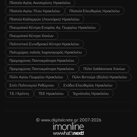
Πλατεία Αγίας Αικατερίνης Ηρακλείου
Πλατεία Αγίου Τίτου Ηρακλείου
Πλατεία Ελευθερίας Ηρακλείου
Πλατεία Καλλεργών (Λιοντάρια) Ηρακλείου
Πνευματικό Κέντρο Ενορίας Αγ. Γεωργίου Ηρακλείου
Πνευματικό Κέντρο Χανίων
Πολιτιστικό Συνεδριακό Κέντρο Ηρακλείου
Πολυχώρος παλιάς λαχαναγοράς Ηρακλείου
Προμαχώνας Παντοκράτορα Ηρακλείου
Προμαχώνας Παντοκράτορα Ηρακλείου
Πύλη Sabbionara Χανίων
Πύλη Αγίου Γεωργίου Ηρακλείου
Πύλη Βιττούρι (Βίγλα) Ηρακλείου
Σπίτι Πολιτισμού Ρεθύμνου
Στάδιο Ελευθερίας Ηρακλείου
Τ.Ε.Ι Κρήτης
ΤΕΕ Ηρακλείου
Τεχνόπολις Ηρακλείου
© www.digitalcrete.gr 2007-2026