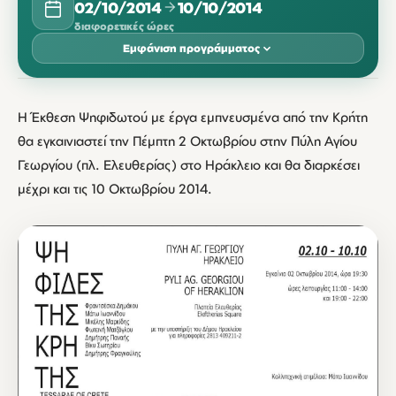
02/10/2014
10/10/2014
διαφορετικές ώρες
Εμφάνιση προγράμματος
ΟΚΤΏΒΡΙΟΣ 2014
Η Έκθεση Ψηφιδωτού με έργα εμπνευσμένα από την Κρήτη
ΔΕΥ
ΤΡΊ
ΤΕΤ
ΠΈΜ
ΠΑΡ
ΣΆΒ
ΚΥΡ
θα εγκαινιαστεί την Πέμπτη 2 Οκτωβρίου στην Πύλη Αγίου
02
03
04
05
Γεωργίου (πλ. Ελευθερίας) στο Ηράκλειο και θα διαρκέσει
19:30
11:00
11:00
11:00
μέχρι και τις 10 Οκτωβρίου 2014.
06
07
08
09
10
11:00
11:00
11:00
11:00
11:00