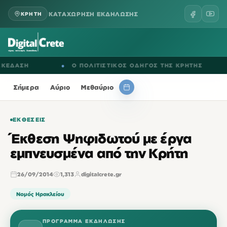
ΚΑΤΑΧΩΡΗΣΗ ΕΚΔΗΛΩΣΗΣ
ΚΡΗΤΗ
ΔΑΣΗ
●
Ο ΠΟΛΙΤΙΣΤΙΚΟΣ ΟΔΗΓΟΣ ΤΗΣ ΚΡΗΤΗΣ
●
Σήμερα
Αύριο
Μεθαύριο
ΕΚΘΈΣΕΙΣ
Έκθεση Ψηφιδωτού με έργα
εμπνευσμένα από την Κρήτη
26/09/2014
1,313
digitalcrete.gr
Νομός Ηρακλείου
ΠΡΌΓΡΑΜΜΑ ΕΚΔΉΛΩΣΗΣ