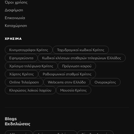
Όροι χρήσης
Διαφήμιση
Επικοινωνία
Καταχώρηση
ΧΡΗΣΙΜΑ
Κινηματογράφοι Κρήτης
Ταχυδρομικοί κωδικοί Κρήτης
Εφημερεύοντα
Κωδικοί κλήσεων σταθερών τηλεφώνων Ελλάδος
Χρήσιμα τηλέφωνα Κρήτης
Πρόγνωση καιρού
Χάρτης Κρήτης
Ραδιοφωνικοί σταθμοί Κρήτης
Online Τηλεόραση
Webcams στην Ελλάδα
Ονειροκρίτης
Κληρώσεις λαϊκού λαχείου
Μουσεία Κρήτης
Blogs
Εκδηλώσεις