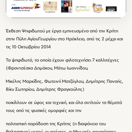
Έκθεση Ψηφιδωτού με έργα εμπνευσμένα από την Κρήτη
στην Πύλη ΑγίουΓεωργίου στο Ηράκλειο, από τις 2 μέχρι και
τις 10 Οκτωβρίου 2014
Τα ψηφιδωτά, τα οποία έχουν φιλοτεχνήσει 7 καλλιτέχνες
(Φραντσέσκα Δημάκου, Μάτω Ιωαννίδου,
Μικέλης Μαρκίδης, Φωτεινή Ματζόγλου, Δημήτρης Παναής,
Βίκυ Σωτηρίου, Δημήτρης Φραγκούλης)
ποικίλλουν σε ύφος και τεχνική, και όλα αντλούν τα θέματά
τους από τις φυσικές ομορφιές και την
πολιτιστική παράδοση της Κρήτης (η διαφάνεια του
θαλασσινού νερού, οι φοίνικες, οι Μινωικές αρχαιότητες,