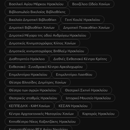
Βασιλική Αγίου Μάρκου Ηρακλείου
Βενιζέλειο Ωδείο Χανίων
Βιβλιοπωλείο Βικελαίας Βιβλιοθήκης
Βικελαία Δημοτική Βιβλιοθήκη
Γεντί Κουλέ Ηρακλείου
Δημοτική Βιβλιοθήκη Χανίων
Δημοτική Πινακοθήκη Χανίων
Δημοτικό Μέγαρο της οδού Ανδρόγεω Ηρακλείου
Δημοτικός Κινηματογράφος Κήπος Χανίων
Δημοτικός κινηματογράφος Βηθλεέμ Ηρακλείου
ΔιαRτηρητέο Ηράκλειο
Διεθνές Εκθεσιακό Κέντρο Κρήτης
Εκθεσιακό - Συνεδριακό Κέντρο Αρκαλοχωρίου
Επιμελητήριο Ηρακλείου
Επιμελητήριο Λασιθίου
Θέατρο Βλησίδης Δημήτρης Χανίων
Θέατρο των αγρών Ηρακλείου
Θεατρική Σκηνή Ηρακλείου
Θεατρικός σταθμός Ηρακλείου
Ιστορικό Μουσείο Ηρακλείου
ΚΕΠΠΕΔΗΧ - ΚΑΜ Χανίων
ΚΕΣΑΝ Ηρακλείου
Κέντρο Αρχιτεκτονικής Μεσογείου Χανίων
Καρτερός Ηρακλείου
Κηποθέατρο Νίκος Καζαντζάκης Ηρακλείου
Κινηματοθέατρο REX Αγίου Νικολάου