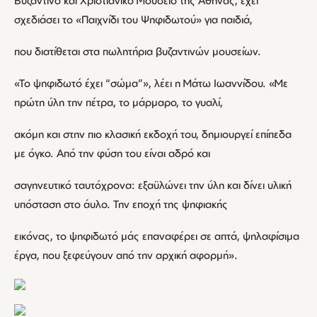
Βυζαντινό και Χριστιανικό Μουσείο της Αθήνας, έχει
σχεδιάσει το «Παιχνίδι του Ψηφιδωτού» για παιδιά,
που διατίθεται στα πωλητήρια βυζαντινών μουσείων.
«Το ψηφιδωτό έχει “σώμα”», λέει η Μάτω Ιωαννίδου. «Με
πρώτη ύλη την πέτρα, το μάρμαρο, το γυαλί,
ακόμη και στην πιο κλασική εκδοχή του, δημιουργεί επίπεδα
με όγκο. Από την φύση του είναι αδρό και
σαγηνευτικό ταυτόχρονα: εξαϋλώνει την ύλη και δίνει υλική
υπόσταση στο άυλο. Την εποχή της ψηφιακής
εικόνας, το ψηφιδωτό μάς επαναφέρει σε απτά, ψηλαφίσιμα
έργα, που ξεφεύγουν από την αρχική αφορμή».