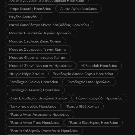
Κλειστό γυμναστήριο Δύο Αοράκια Ηρακλείου
Κτήμα Κνωσός Ηρακλείου
Λιμάνι Αγίου Νικολάου
Μεγάλο Αρσενάλι
Μικρό Κηποθέατρο Μάνος Χατζηδάκις Ηρακλείου
Μουσείο Εικαστικών Τεχνών Ηρακλείου
Μουσείο Σχολικής Ζωής Χανίων
Μουσείο Σύγχρονης Τέχνης Κρήτης
Μουσείο Φυσικής Ιστορίας Κρήτης
Μουσική Σκηνή Νυν και Αεί Ηρακλείου
Μύλος club Ηρακλείου
Νεώριο Μόρο Χανίων
Ξενοδοχείο Astoria Capsis Ηρακλείου
Ξενοδοχείο Galaxy Ηρακλείου
Ξενοδοχείο Lato Ηρακλείου
Ξενοδοχείο Ατλαντίς Ηρακλείου
Οικία Ελευθερίου Βενιζέλου Χανίων
Πάρκο Γεωργιάδη Ηρακλείου
Παγκρήτιο στάδιο Ηρακλείου
Πλατεία 1866 Χανίων
Πλατεία Αγίας Αικατερίνης Ηρακλείου
Πλατεία Αγίου Τίτου Ηρακλείου
Πλατεία Ελευθερίας Ηρακλείου
Πλατεία Καλλεργών (Λιοντάρια) Ηρακλείου