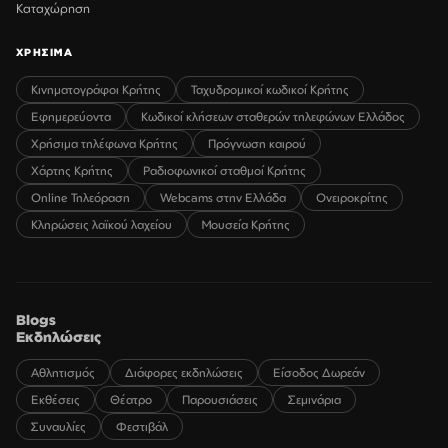
Καταχώρηση
ΧΡΗΣΙΜΑ
Κινηματογράφοι Κρήτης
Ταχυδρομικοί κωδικοί Κρήτης
Εφημερεύοντα
Κωδικοί κλήσεων σταθερών τηλεφώνων Ελλάδος
Χρήσιμα τηλέφωνα Κρήτης
Πρόγνωση καιρού
Χάρτης Κρήτης
Ραδιοφωνικοί σταθμοί Κρήτης
Online Τηλεόραση
Webcams στην Ελλάδα
Ονειροκρίτης
Κληρώσεις λαϊκού λαχείου
Μουσεία Κρήτης
Blogs
Εκδηλώσεις
Αθλητισμός
Διάφορες εκδηλώσεις
Είσοδος Δωρεάν
Εκθέσεις
Θέατρο
Παρουσιάσεις
Σεμινάρια
Συναυλίες
Φεστιβάλ