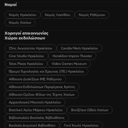
Νομοί
Νομός Ηρακλείου
Νομός Λασιθίου
Νομός Ρεθύμνου
Νομός Χανίων
Χορηγοί επικοινωνίας
Χώροι εκδηλώσεων
25ης Αυγούστου Ηρακλείου
Candia Maris Ηρακλείου
Cine Studio Ηρακλείου
Heraklion Improv Theater
Talos Plaza Ηρακλείου
Video Games Museum
Ίδρυμα Τεχνολογίας και Έρευνας (ΙΤΕ) Ηρακλείου
Αίθουσα Διαλέξεων ΙΜΣ Ρεθύμνου
Αίθουσα Εκδηλώσεων Περιφέρειας Κρήτης
Αίθουσα Ομίλου Φίλων της Τέχνης Χανίων
Αρχαιολογικό Μουσείο Ηρακλείου
Βασιλική Αγίου Μάρκου Ηρακλείου
Βενιζέλειο Ωδείο Χανίων
Βιβλιοπωλείο Βικελαίας Βιβλιοθήκης
Βικελαία Δημοτική Βιβλιοθήκη
Γεντί Κουλέ Ηρακλείου