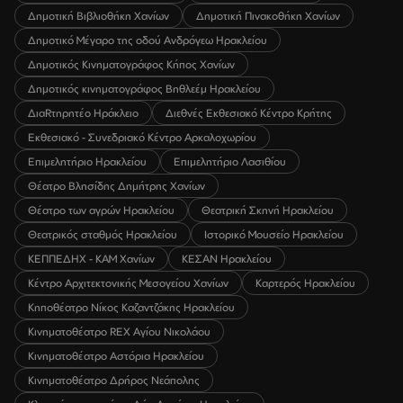
Δημοτική Βιβλιοθήκη Χανίων
Δημοτική Πινακοθήκη Χανίων
Δημοτικό Μέγαρο της οδού Ανδρόγεω Ηρακλείου
Δημοτικός Κινηματογράφος Κήπος Χανίων
Δημοτικός κινηματογράφος Βηθλεέμ Ηρακλείου
ΔιαRτηρητέο Ηράκλειο
Διεθνές Εκθεσιακό Κέντρο Κρήτης
Εκθεσιακό - Συνεδριακό Κέντρο Αρκαλοχωρίου
Επιμελητήριο Ηρακλείου
Επιμελητήριο Λασιθίου
Θέατρο Βλησίδης Δημήτρης Χανίων
Θέατρο των αγρών Ηρακλείου
Θεατρική Σκηνή Ηρακλείου
Θεατρικός σταθμός Ηρακλείου
Ιστορικό Μουσείο Ηρακλείου
ΚΕΠΠΕΔΗΧ - ΚΑΜ Χανίων
ΚΕΣΑΝ Ηρακλείου
Κέντρο Αρχιτεκτονικής Μεσογείου Χανίων
Καρτερός Ηρακλείου
Κηποθέατρο Νίκος Καζαντζάκης Ηρακλείου
Κινηματοθέατρο REX Αγίου Νικολάου
Κινηματοθέατρο Αστόρια Ηρακλείου
Κινηματοθέατρο Δρήρος Νεάπολης