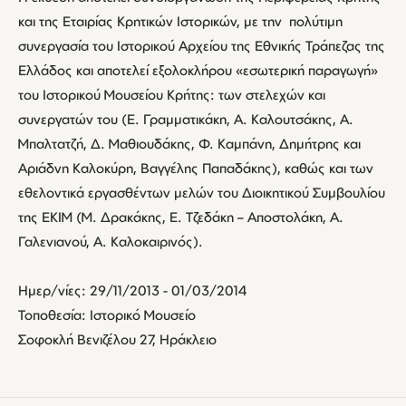
και της Εταιρίας Κρητικών Ιστορικών, με την πολύτιμη
συνεργασία του Ιστορικού Αρχείου της Εθνικής Τράπεζας της
Ελλάδος και αποτελεί εξολοκλήρου «εσωτερική παραγωγή»
του Ιστορικού Μουσείου Κρήτης: των στελεχών και
συνεργατών του (Ε. Γραμματικάκη, Α. Καλουτσάκης, Α.
Μπαλτατζή, Δ. Μαθιουδάκης, Φ. Καμπάνη, Δημήτρης και
Αριάδνη Καλοκύρη, Βαγγέλης Παπαδάκης), καθώς και των
εθελοντικά εργασθέντων μελών του Διοικητικού Συμβουλίου
της ΕΚΙΜ (Μ. Δρακάκης, Ε. Τζεδάκη – Αποστολάκη, Α.
Γαλενιανού, Α. Καλοκαιρινός).
Ημερ/νίες: 29/11/2013 - 01/03/2014
Τοποθεσία: Ιστορικό Μουσείο
Σοφοκλή Βενιζέλου 27, Ηράκλειο