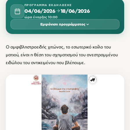
ΠΡΌΓΡΑΜΜΑ ΕΚΔΉΛΩΣΗΣ
04/06/2026
18/06/2026
ώρα έναρξης 10:00
Εμφάνιση προγράμματος
ΙΟΎΝΙΟΣ 2026
Ο αμφιβληστροειδής χιτώνας, το εσωτερικό κοίλο του
ΔΕΥ
ΤΡΊ
ΤΕΤ
ΠΈΜ
ΠΑΡ
ΣΆΒ
ΚΥΡ
ματιού, είναι η θέση του σχηματισμού του ανεστραμμένου
04
05
ειδώλου του αντικειμένου που βλέπουμε.
10:00
10:00
08
09
10
11
12
10:00
10:00
10:00
10:00
10:00
15
16
17
18
10:00
10:00
10:00
10:00