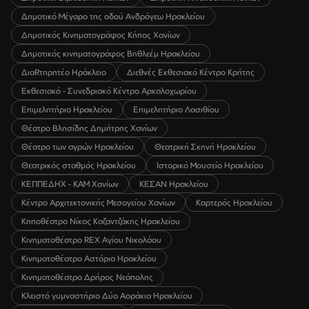
Δημοτικό Μέγαρο της οδού Ανδρόγεω Ηρακλείου
Δημοτικός Κινηματογράφος Κήπος Χανίων
Δημοτικός κινηματογράφος Βηθλεέμ Ηρακλείου
ΔιαRτηρητέο Ηράκλειο
Διεθνές Εκθεσιακό Κέντρο Κρήτης
Εκθεσιακό - Συνεδριακό Κέντρο Αρκαλοχωρίου
Επιμελητήριο Ηρακλείου
Επιμελητήριο Λασιθίου
Θέατρο Βλησίδης Δημήτρης Χανίων
Θέατρο των αγρών Ηρακλείου
Θεατρική Σκηνή Ηρακλείου
Θεατρικός σταθμός Ηρακλείου
Ιστορικό Μουσείο Ηρακλείου
ΚΕΠΠΕΔΗΧ - ΚΑΜ Χανίων
ΚΕΣΑΝ Ηρακλείου
Κέντρο Αρχιτεκτονικής Μεσογείου Χανίων
Καρτερός Ηρακλείου
Κηποθέατρο Νίκος Καζαντζάκης Ηρακλείου
Κινηματοθέατρο REX Αγίου Νικολάου
Κινηματοθέατρο Αστόρια Ηρακλείου
Κινηματοθέατρο Δρήρος Νεάπολης
Κλειστό γυμναστήριο Δύο Αοράκια Ηρακλείου