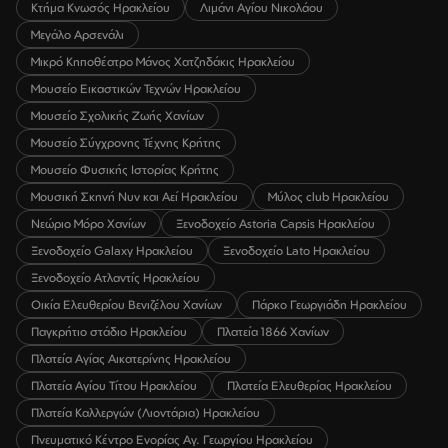
Κτήμα Κνωσός Ηρακλείου
Λιμάνι Αγίου Νικολάου
Μεγάλο Αρσενάλι
Μικρό Κηποθέατρο Μάνος Χατζηδάκις Ηρακλείου
Μουσείο Εικαστικών Τεχνών Ηρακλείου
Μουσείο Σχολικής Ζωής Χανίων
Μουσείο Σύγχρονης Τέχνης Κρήτης
Μουσείο Φυσικής Ιστορίας Κρήτης
Μουσική Σκηνή Νυν και Αεί Ηρακλείου
Μύλος club Ηρακλείου
Νεώριο Μόρο Χανίων
Ξενοδοχείο Astoria Capsis Ηρακλείου
Ξενοδοχείο Galaxy Ηρακλείου
Ξενοδοχείο Lato Ηρακλείου
Ξενοδοχείο Ατλαντίς Ηρακλείου
Οικία Ελευθερίου Βενιζέλου Χανίων
Πάρκο Γεωργιάδη Ηρακλείου
Παγκρήτιο στάδιο Ηρακλείου
Πλατεία 1866 Χανίων
Πλατεία Αγίας Αικατερίνης Ηρακλείου
Πλατεία Αγίου Τίτου Ηρακλείου
Πλατεία Ελευθερίας Ηρακλείου
Πλατεία Καλλεργών (Λιοντάρια) Ηρακλείου
Πνευματικό Κέντρο Ενορίας Αγ. Γεωργίου Ηρακλείου