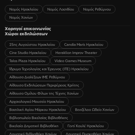
Νομός Ηρακλείου
Νομός Λασιθίου
Νομός Ρεθύμνου
Νομός Χανίων
Χορηγοί επικοινωνίας
Χώροι εκδηλώσεων
25ης Αυγούστου Ηρακλείου
Candia Maris Ηρακλείου
Cine Studio Ηρακλείου
Heraklion Improv Theater
Talos Plaza Ηρακλείου
Video Games Museum
Ίδρυμα Τεχνολογίας και Έρευνας (ΙΤΕ) Ηρακλείου
Αίθουσα Διαλέξεων ΙΜΣ Ρεθύμνου
Αίθουσα Εκδηλώσεων Περιφέρειας Κρήτης
Αίθουσα Ομίλου Φίλων της Τέχνης Χανίων
Αρχαιολογικό Μουσείο Ηρακλείου
Βασιλική Αγίου Μάρκου Ηρακλείου
Βενιζέλειο Ωδείο Χανίων
Βιβλιοπωλείο Βικελαίας Βιβλιοθήκης
Βικελαία Δημοτική Βιβλιοθήκη
Γεντί Κουλέ Ηρακλείου
Δημοτική Βιβλιοθήκη Χανίων
Δημοτική Πινακοθήκη Χανίων