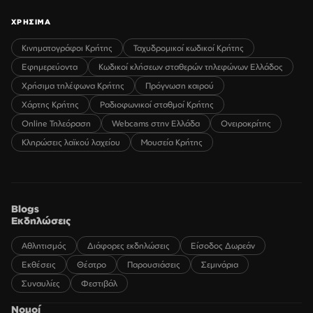
ΧΡΗΣΙΜΑ
Κινηματογράφοι Κρήτης
Ταχυδρομικοί κωδικοί Κρήτης
Εφημερεύοντα
Κωδικοί κλήσεων σταθερών τηλεφώνων Ελλάδος
Χρήσιμα τηλέφωνα Κρήτης
Πρόγνωση καιρού
Χάρτης Κρήτης
Ραδιοφωνικοί σταθμοί Κρήτης
Online Τηλεόραση
Webcams στην Ελλάδα
Ονειροκρίτης
Κληρώσεις λαϊκού λαχείου
Μουσεία Κρήτης
Blogs
Εκδηλώσεις
Αθλητισμός
Διάφορες εκδηλώσεις
Είσοδος Δωρεάν
Εκθέσεις
Θέατρο
Παρουσιάσεις
Σεμινάρια
Συναυλίες
Φεστιβάλ
Νομοί