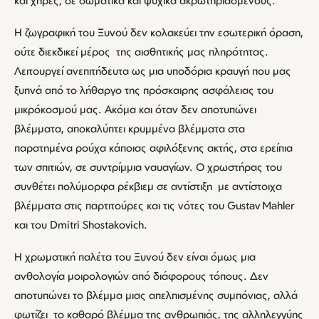
και χήρες, σε σωματικά και ψυχικά ακρωτηριασμένους.
Η ζωγραφική του Ξυνού δεν κολακεύει την εσωτερική όραση,
ούτε διεκδικεί μέρος της αισθητικής μας πληρότητας.
Λειτουργεί ανεπιτήδευτα ως μια υποδόρια κραυγή που μας
ξυπνά από το λήθαργο της πρόσκαιρης ασφάλειας του
μικρόκοσμού μας. Ακόμα και όταν δεν αποτυπώνει
βλέμματα, αποκαλύπτει κρυμμένα βλέμματα στα
παρατημένα ρούχα κάποιας αφιλόξενης ακτής, στα ερείπια
των σπιτιών, σε συντρίμμια ναυαγίων. Ο χρωστήρας του
συνθέτει πολύμορφα ρέκβιεμ σε αντίστιξη με αντίστοιχα
βλέμματα στις παρτιτούρες και τις νότες του Gustav Mahler
και του Dmitri Shostakovich.
Η χρωματική παλέτα του Ξυνού δεν είναι όμως μια
ανθολογία μοιρολογιών από διάφορους τόπους. Δεν
αποτυπώνει το βλέμμα μιας απελπισμένης συμπόνιας, αλλά
φωτίζει το καθαρό βλέμμα της ανθρωπιάς, της αλληλεγγύης