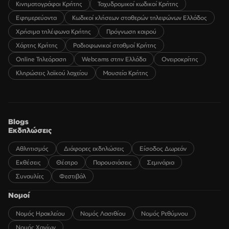
Κινηματογράφοι Κρήτης
Ταχυδρομικοί κωδικοί Κρήτης
Εφημερεύοντα
Κωδικοί κλήσεων σταθερών τηλεφώνων Ελλάδος
Χρήσιμα τηλέφωνα Κρήτης
Πρόγνωση καιρού
Χάρτης Κρήτης
Ραδιοφωνικοί σταθμοί Κρήτης
Online Τηλεόραση
Webcams στην Ελλάδα
Ονειροκρίτης
Κληρώσεις λαϊκού λαχείου
Μουσεία Κρήτης
Blogs
Εκδηλώσεις
Αθλητισμός
Διάφορες εκδηλώσεις
Είσοδος Δωρεάν
Εκθέσεις
Θέατρο
Παρουσιάσεις
Σεμινάρια
Συναυλίες
Φεστιβάλ
Νομοί
Νομός Ηρακλείου
Νομός Λασιθίου
Νομός Ρεθύμνου
Νομός Χανίων