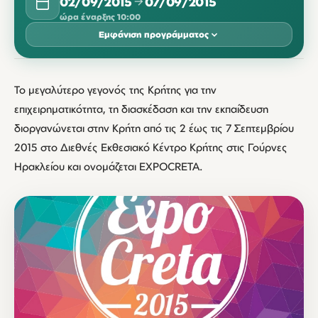
02/09/2015
07/09/2015
ώρα έναρξης 10:00
Εμφάνιση προγράμματος
ΣΕΠΤΈΜΒΡΙΟΣ 2015
Το μεγαλύτερο γεγονός της Κρήτης για την
ΔΕΥ
ΤΡΊ
ΤΕΤ
ΠΈΜ
ΠΑΡ
ΣΆΒ
ΚΥΡ
επιχειρηματικότητα, τη διασκέδαση και την εκπαίδευση
02
03
04
05
06
διοργανώνεται στην Κρήτη από τις 2 έως τις 7 Σεπτεμβρίου
10:00
10:00
10:00
10:00
10:00
2015 στο Διεθνές Εκθεσιακό Κέντρο Κρήτης στις Γούρνες
07
Ηρακλείου και ονομάζεται EXPOCRETA.
10:00