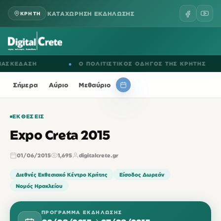
ΚΑΤΑΧΩΡΗΣΗ ΕΚΔΗΛΩΣΗΣ
ΚΡΗΤΗ
ΚΕΔΑΣΗ
●
Ο ΠΟΛΙΤΙΣΤΙΚΟΣ ΟΔΗΓΟΣ ΤΗΣ ΚΡΗΤΗΣ
Σήμερα
Αύριο
Μεθαύριο
ΕΚΘΈΣΕΙΣ
Expo Creta 2015
01/06/2015
1,695
digitalcrete.gr
Διεθνές Εκθεσιακό Κέντρο Κρήτης
Είσοδος Δωρεάν
Νομός Ηρακλείου
ΠΡΌΓΡΑΜΜΑ ΕΚΔΉΛΩΣΗΣ