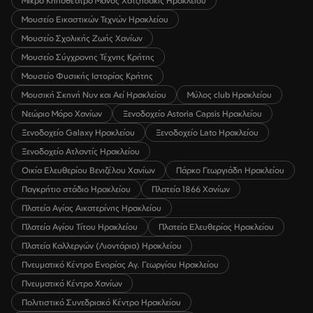
Μικρό Κηποθέατρο Μάνος Χατζηδάκις Ηρακλείου
Μουσείο Εικαστικών Τεχνών Ηρακλείου
Μουσείο Σχολικής Ζωής Χανίων
Μουσείο Σύγχρονης Τέχνης Κρήτης
Μουσείο Φυσικής Ιστορίας Κρήτης
Μουσική Σκηνή Νυν και Αεί Ηρακλείου
Μύλος club Ηρακλείου
Νεώριο Μόρο Χανίων
Ξενοδοχείο Astoria Capsis Ηρακλείου
Ξενοδοχείο Galaxy Ηρακλείου
Ξενοδοχείο Lato Ηρακλείου
Ξενοδοχείο Ατλαντίς Ηρακλείου
Οικία Ελευθερίου Βενιζέλου Χανίων
Πάρκο Γεωργιάδη Ηρακλείου
Παγκρήτιο στάδιο Ηρακλείου
Πλατεία 1866 Χανίων
Πλατεία Αγίας Αικατερίνης Ηρακλείου
Πλατεία Αγίου Τίτου Ηρακλείου
Πλατεία Ελευθερίας Ηρακλείου
Πλατεία Καλλεργών (Λιοντάρια) Ηρακλείου
Πνευματικό Κέντρο Ενορίας Αγ. Γεωργίου Ηρακλείου
Πνευματικό Κέντρο Χανίων
Πολιτιστικό Συνεδριακό Κέντρο Ηρακλείου