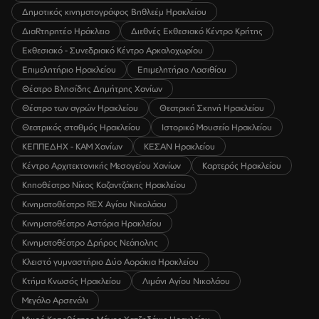
Δημοτικός κινηματογράφος Βηθλεέμ Ηρακλείου
ΔιαRτηρητέο Ηράκλειο
Διεθνές Εκθεσιακό Κέντρο Κρήτης
Εκθεσιακό - Συνεδριακό Κέντρο Αρκαλοχωρίου
Επιμελητήριο Ηρακλείου
Επιμελητήριο Λασιθίου
Θέατρο Βλησίδης Δημήτρης Χανίων
Θέατρο των αγρών Ηρακλείου
Θεατρική Σκηνή Ηρακλείου
Θεατρικός σταθμός Ηρακλείου
Ιστορικό Μουσείο Ηρακλείου
ΚΕΠΠΕΔΗΧ - ΚΑΜ Χανίων
ΚΕΣΑΝ Ηρακλείου
Κέντρο Αρχιτεκτονικής Μεσογείου Χανίων
Καρτερός Ηρακλείου
Κηποθέατρο Νίκος Καζαντζάκης Ηρακλείου
Κινηματοθέατρο REX Αγίου Νικολάου
Κινηματοθέατρο Αστόρια Ηρακλείου
Κινηματοθέατρο Δρήρος Νεάπολης
Κλειστό γυμναστήριο Δύο Αοράκια Ηρακλείου
Κτήμα Κνωσός Ηρακλείου
Λιμάνι Αγίου Νικολάου
Μεγάλο Αρσενάλι