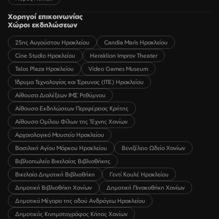
Χορηγοί επικοινωνίας
Χώροι εκδηλώσεων
25ης Αυγούστου Ηρακλείου
Candia Maris Ηρακλείου
Cine Studio Ηρακλείου
Heraklion Improv Theater
Talos Plaza Ηρακλείου
Video Games Museum
Ίδρυμα Τεχνολογίας και Έρευνας (ΙΤΕ) Ηρακλείου
Αίθουσα Διαλέξεων ΙΜΣ Ρεθύμνου
Αίθουσα Εκδηλώσεων Περιφέρειας Κρήτης
Αίθουσα Ομίλου Φίλων της Τέχνης Χανίων
Αρχαιολογικό Μουσείο Ηρακλείου
Βασιλική Αγίου Μάρκου Ηρακλείου
Βενιζέλειο Ωδείο Χανίων
Βιβλιοπωλείο Βικελαίας Βιβλιοθήκης
Βικελαία Δημοτική Βιβλιοθήκη
Γεντί Κουλέ Ηρακλείου
Δημοτική Βιβλιοθήκη Χανίων
Δημοτική Πινακοθήκη Χανίων
Δημοτικό Μέγαρο της οδού Ανδρόγεω Ηρακλείου
Δημοτικός Κινηματογράφος Κήπος Χανίων