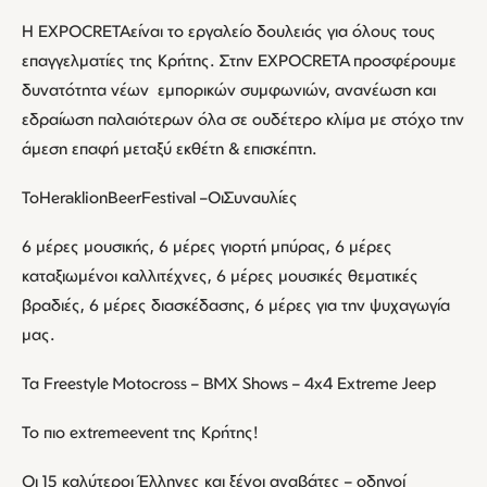
Η EXPOCRETAείναι το εργαλείο δουλειάς για όλους τους
επαγγελματίες της Κρήτης. Στην EXPOCRETA προσφέρουμε
δυνατότητα νέων εμπορικών συμφωνιών, ανανέωση και
εδραίωση παλαιότερων όλα σε ουδέτερο κλίμα με στόχο την
άμεση επαφή μεταξύ εκθέτη & επισκέπτη.
ΤοHeraklionBeerFestival –ΟιΣυναυλίες
6 μέρες μουσικής, 6 μέρες γιορτή μπύρας, 6 μέρες
καταξιωμένοι καλλιτέχνες, 6 μέρες μουσικές θεματικές
βραδιές, 6 μέρες διασκέδασης, 6 μέρες για την ψυχαγωγία
μας.
Τα Freestyle Motocross – BMX Shows – 4x4 Extreme Jeep
Το πιο extremeevent της Κρήτης!
Οι 15 καλύτεροι Έλληνες και ξένοι αναβάτες – οδηγοί