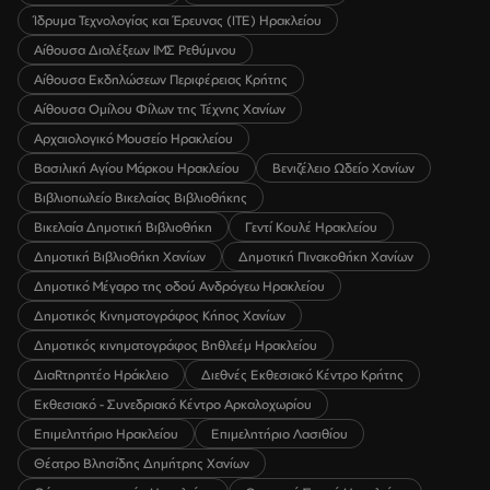
Ίδρυμα Τεχνολογίας και Έρευνας (ΙΤΕ) Ηρακλείου
Αίθουσα Διαλέξεων ΙΜΣ Ρεθύμνου
Αίθουσα Εκδηλώσεων Περιφέρειας Κρήτης
Αίθουσα Ομίλου Φίλων της Τέχνης Χανίων
Αρχαιολογικό Μουσείο Ηρακλείου
Βασιλική Αγίου Μάρκου Ηρακλείου
Βενιζέλειο Ωδείο Χανίων
Βιβλιοπωλείο Βικελαίας Βιβλιοθήκης
Βικελαία Δημοτική Βιβλιοθήκη
Γεντί Κουλέ Ηρακλείου
Δημοτική Βιβλιοθήκη Χανίων
Δημοτική Πινακοθήκη Χανίων
Δημοτικό Μέγαρο της οδού Ανδρόγεω Ηρακλείου
Δημοτικός Κινηματογράφος Κήπος Χανίων
Δημοτικός κινηματογράφος Βηθλεέμ Ηρακλείου
ΔιαRτηρητέο Ηράκλειο
Διεθνές Εκθεσιακό Κέντρο Κρήτης
Εκθεσιακό - Συνεδριακό Κέντρο Αρκαλοχωρίου
Επιμελητήριο Ηρακλείου
Επιμελητήριο Λασιθίου
Θέατρο Βλησίδης Δημήτρης Χανίων