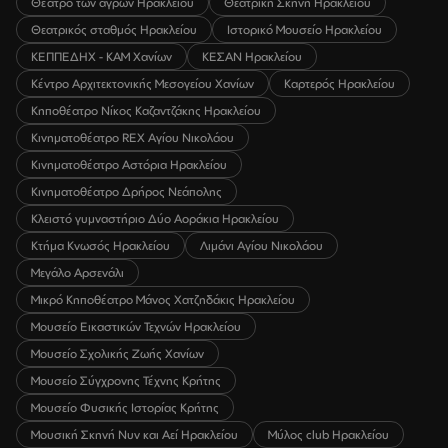
Θέατρο των αγρών Ηρακλείου
Θεατρική Σκηνή Ηρακλείου
Θεατρικός σταθμός Ηρακλείου
Ιστορικό Μουσείο Ηρακλείου
ΚΕΠΠΕΔΗΧ - ΚΑΜ Χανίων
ΚΕΣΑΝ Ηρακλείου
Κέντρο Αρχιτεκτονικής Μεσογείου Χανίων
Καρτερός Ηρακλείου
Κηποθέατρο Νίκος Καζαντζάκης Ηρακλείου
Κινηματοθέατρο REX Αγίου Νικολάου
Κινηματοθέατρο Αστόρια Ηρακλείου
Κινηματοθέατρο Δρήρος Νεάπολης
Κλειστό γυμναστήριο Δύο Αοράκια Ηρακλείου
Κτήμα Κνωσός Ηρακλείου
Λιμάνι Αγίου Νικολάου
Μεγάλο Αρσενάλι
Μικρό Κηποθέατρο Μάνος Χατζηδάκις Ηρακλείου
Μουσείο Εικαστικών Τεχνών Ηρακλείου
Μουσείο Σχολικής Ζωής Χανίων
Μουσείο Σύγχρονης Τέχνης Κρήτης
Μουσείο Φυσικής Ιστορίας Κρήτης
Μουσική Σκηνή Νυν και Αεί Ηρακλείου
Μύλος club Ηρακλείου