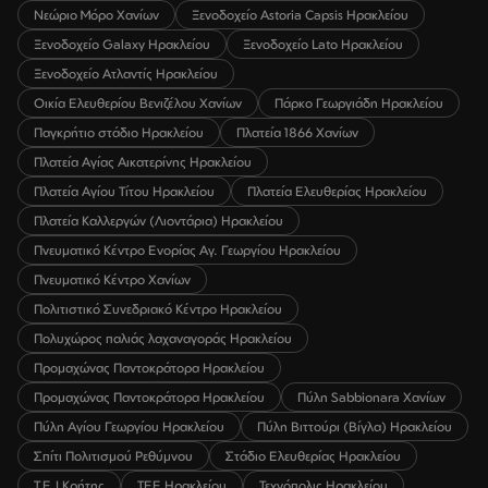
Νεώριο Μόρο Χανίων
Ξενοδοχείο Astoria Capsis Ηρακλείου
Ξενοδοχείο Galaxy Ηρακλείου
Ξενοδοχείο Lato Ηρακλείου
Ξενοδοχείο Ατλαντίς Ηρακλείου
Οικία Ελευθερίου Βενιζέλου Χανίων
Πάρκο Γεωργιάδη Ηρακλείου
Παγκρήτιο στάδιο Ηρακλείου
Πλατεία 1866 Χανίων
Πλατεία Αγίας Αικατερίνης Ηρακλείου
Πλατεία Αγίου Τίτου Ηρακλείου
Πλατεία Ελευθερίας Ηρακλείου
Πλατεία Καλλεργών (Λιοντάρια) Ηρακλείου
Πνευματικό Κέντρο Ενορίας Αγ. Γεωργίου Ηρακλείου
Πνευματικό Κέντρο Χανίων
Πολιτιστικό Συνεδριακό Κέντρο Ηρακλείου
Πολυχώρος παλιάς λαχαναγοράς Ηρακλείου
Προμαχώνας Παντοκράτορα Ηρακλείου
Προμαχώνας Παντοκράτορα Ηρακλείου
Πύλη Sabbionara Χανίων
Πύλη Αγίου Γεωργίου Ηρακλείου
Πύλη Βιττούρι (Βίγλα) Ηρακλείου
Σπίτι Πολιτισμού Ρεθύμνου
Στάδιο Ελευθερίας Ηρακλείου
Τ.Ε.Ι Κρήτης
ΤΕΕ Ηρακλείου
Τεχνόπολις Ηρακλείου