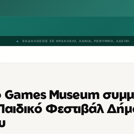
●
ΕΚΔΗΛΩΣΕΙΣ ΣΕ
ΗΡΑΚΛΕΙΟ
,
ΧΑΝΙΑ
,
ΡΕΘΥΜΝΟ
,
ΛΑΣΙΘΙ
●
o Games Museum συμμ
Παιδικό Φεστιβάλ Δήμ
υ