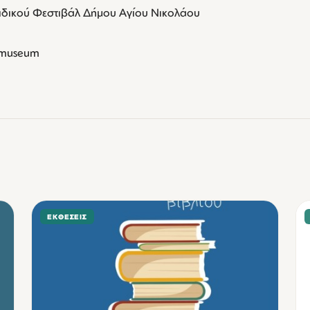
αιδικού Φεστιβάλ Δήμου Αγίου Νικολάου
#museum
ΕΚΘΈΣΕΙΣ