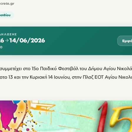
lcrete.gr
σιθίου
ΔΉΛΩΣΗΣ
26
14/06/2026
Εμφά
00
υμμετέχει στο 15ο Παιδικό Φεστιβάλ του Δήμου Αγίου Νικολά
ΤΡΊ
ΤΕΤ
ΠΈΜ
ΠΑΡ
ΣΆ
ο 13 και την Κυριακή 14 Ιουνίου, στην Πλαζ ΕΟΤ Αγίου Νικολάο
1
18: