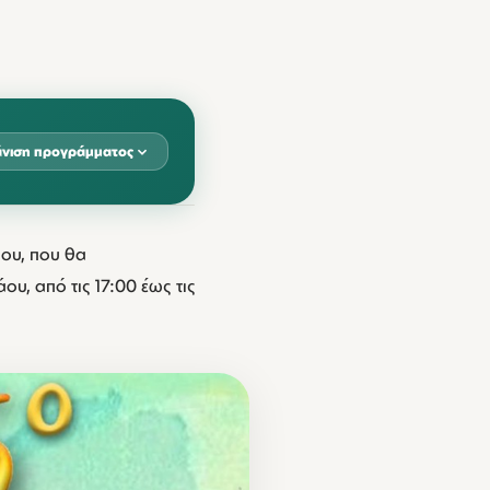
νιση προγράμματος
ου, που θα
Β
ΚΥΡ
υ, από τις 17:00 έως τις
3
14
00
18:00