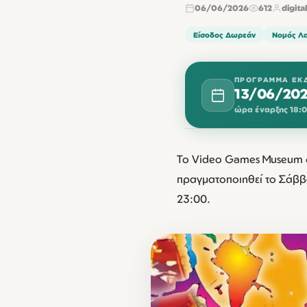
06/06/2026
612
digita
Είσοδος Δωρεάν
Νομός Λα
ΠΡΌΓΡΑΜΜΑ ΕΚ
13/06/20
ώρα έναρξης 18:
ΙΟΎΝΙΟΣ 2026
Το Video Games Museum σ
ΔΕΥ
πραγματοποιηθεί το Σάββατ
23:00.