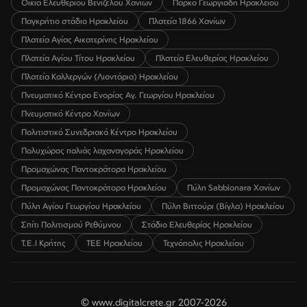
Οικία Ελευθερίου Βενιζέλου Χανίων
Πάρκο Γεωργιάδη Ηρακλείου
Παγκρήτιο στάδιο Ηρακλείου
Πλατεία 1866 Χανίων
Πλατεία Αγίας Αικατερίνης Ηρακλείου
Πλατεία Αγίου Τίτου Ηρακλείου
Πλατεία Ελευθερίας Ηρακλείου
Πλατεία Καλλεργών (Λιοντάρια) Ηρακλείου
Πνευματικό Κέντρο Ενορίας Αγ. Γεωργίου Ηρακλείου
Πνευματικό Κέντρο Χανίων
Πολιτιστικό Συνεδριακό Κέντρο Ηρακλείου
Πολυχώρος παλιάς λαχαναγοράς Ηρακλείου
Προμαχώνας Παντοκράτορα Ηρακλείου
Προμαχώνας Παντοκράτορα Ηρακλείου
Πύλη Sabbionara Χανίων
Πύλη Αγίου Γεωργίου Ηρακλείου
Πύλη Βιττούρι (Βίγλα) Ηρακλείου
Σπίτι Πολιτισμού Ρεθύμνου
Στάδιο Ελευθερίας Ηρακλείου
Τ.Ε.Ι Κρήτης
ΤΕΕ Ηρακλείου
Τεχνόπολις Ηρακλείου
© www.digitalcrete.gr 2007-2026