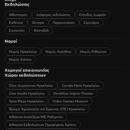
Εκδηλώσεις
Αθλητισμός
Διάφορες εκδηλώσεις
Είσοδος Δωρεάν
Εκθέσεις
Θέατρο
Παρουσιάσεις
Σεμινάρια
Συναυλίες
Φεστιβάλ
Νομοί
Νομός Ηρακλείου
Νομός Λασιθίου
Νομός Ρεθύμνου
Νομός Χανίων
Χορηγοί επικοινωνίας
Χώροι εκδηλώσεων
25ης Αυγούστου Ηρακλείου
Candia Maris Ηρακλείου
Cine Studio Ηρακλείου
Heraklion Improv Theater
Talos Plaza Ηρακλείου
Video Games Museum
Ίδρυμα Τεχνολογίας και Έρευνας (ΙΤΕ) Ηρακλείου
Αίθουσα Διαλέξεων ΙΜΣ Ρεθύμνου
Αίθουσα Εκδηλώσεων Περιφέρειας Κρήτης