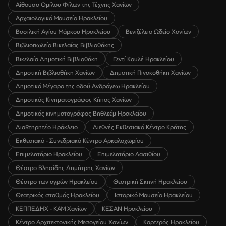
Αίθουσα Ομίλου Φίλων της Τέχνης Χανίων
Αρχαιολογικό Μουσείο Ηρακλείου
Βασιλική Αγίου Μάρκου Ηρακλείου
Βενιζέλειο Ωδείο Χανίων
Βιβλιοπωλείο Βικελαίας Βιβλιοθήκης
Βικελαία Δημοτική Βιβλιοθήκη
Γεντί Κουλέ Ηρακλείου
Δημοτική Βιβλιοθήκη Χανίων
Δημοτική Πινακοθήκη Χανίων
Δημοτικό Μέγαρο της οδού Ανδρόγεω Ηρακλείου
Δημοτικός Κινηματογράφος Κήπος Χανίων
Δημοτικός κινηματογράφος Βηθλεέμ Ηρακλείου
ΔιαRτηρητέο Ηράκλειο
Διεθνές Εκθεσιακό Κέντρο Κρήτης
Εκθεσιακό - Συνεδριακό Κέντρο Αρκαλοχωρίου
Επιμελητήριο Ηρακλείου
Επιμελητήριο Λασιθίου
Θέατρο Βλησίδης Δημήτρης Χανίων
Θέατρο των αγρών Ηρακλείου
Θεατρική Σκηνή Ηρακλείου
Θεατρικός σταθμός Ηρακλείου
Ιστορικό Μουσείο Ηρακλείου
ΚΕΠΠΕΔΗΧ - ΚΑΜ Χανίων
ΚΕΣΑΝ Ηρακλείου
Κέντρο Αρχιτεκτονικής Μεσογείου Χανίων
Καρτερός Ηρακλείου