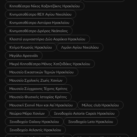
Κηποθέατρο Νίκος Καζαντζάκης Ηρακλείου
Κινηματοθέατρο REX Αγίου Νικολάου
Κινηματοθέατρο Αστόρια Ηρακλείου
Κινηματοθέατρο Δρήρος Νεάπολης
Κλειστό γυμναστήριο Δύο Αοράκια Ηρακλείου
Κτήμα Κνωσός Ηρακλείου
Λιμάνι Αγίου Νικολάου
Μεγάλο Αρσενάλι
Μικρό Κηποθέατρο Μάνος Χατζηδάκις Ηρακλείου
Μουσείο Εικαστικών Τεχνών Ηρακλείου
Μουσείο Σχολικής Ζωής Χανίων
Μουσείο Σύγχρονης Τέχνης Κρήτης
Μουσείο Φυσικής Ιστορίας Κρήτης
Μουσική Σκηνή Νυν και Αεί Ηρακλείου
Μύλος club Ηρακλείου
Νεώριο Μόρο Χανίων
Ξενοδοχείο Astoria Capsis Ηρακλείου
Ξενοδοχείο Galaxy Ηρακλείου
Ξενοδοχείο Lato Ηρακλείου
Ξενοδοχείο Ατλαντίς Ηρακλείου