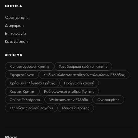
ΣΧΕΤΙΚΑ
Όροι χρήσης
Διαφήμιση
Επικοινωνία
Καταχώρηση
ΧΡΗΣΙΜΑ
Κινηματογράφοι Κρήτης
Ταχυδρομικοί κωδικοί Κρήτης
Εφημερεύοντα
Κωδικοί κλήσεων σταθερών τηλεφώνων Ελλάδος
Χρήσιμα τηλέφωνα Κρήτης
Πρόγνωση καιρού
Χάρτης Κρήτης
Ραδιοφωνικοί σταθμοί Κρήτης
Online Τηλεόραση
Webcams στην Ελλάδα
Ονειροκρίτης
Κληρώσεις λαϊκού λαχείου
Μουσεία Κρήτης
Blogs