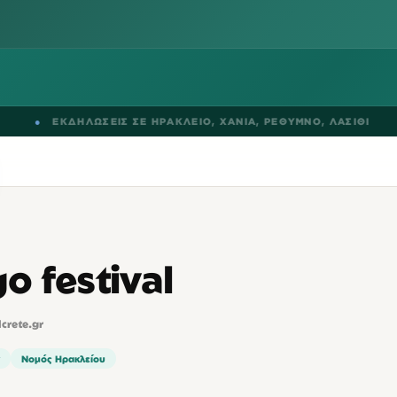
ΕΚΔΗΛΩΣΕΙΣ ΣΕ
ΗΡΑΚΛΕΙΟ
,
ΧΑΝΙΑ
,
ΡΕΘΥΜΝΟ
,
ΛΑΣΙΘΙ
●
o festival
lcrete.gr
Νομός Ηρακλείου