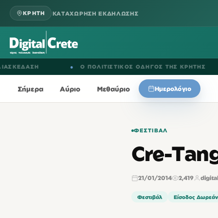
ΚΑΤΑΧΩΡΗΣΗ ΕΚΔΗΛΩΣΗΣ
ΚΡΗΤΗ
ΔΑΣΗ
●
Ο ΠΟΛΙΤΙΣΤΙΚΟΣ ΟΔΗΓΟΣ ΤΗΣ ΚΡΗΤΗΣ
●
Σήμερα
Αύριο
Μεθαύριο
Ημερολόγιο
ΦΕΣΤΙΒΆΛ
Cre-Tang
21/01/2014
2,419
digita
Φεστιβάλ
Είσοδος Δωρεάν