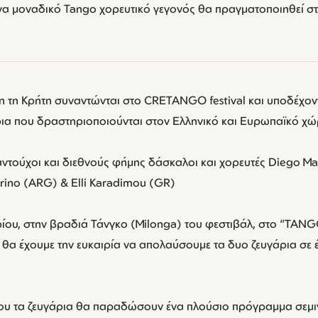
 ένα μοναδικό Tango χορευτικό γεγονός θα πραγματοποιηθεί στ
η τη Κρήτη συναντώνται στο CRETANGO festival και υποδέχοντ
ρια που δραστηριοποιούνται στον Ελληνικό και Ευρωπαϊκό χώ
λαντούχοι και διεθνούς φήμης δάσκαλοι και χορευτές Diego M
arino (ARG) & Elli Karadimou (GR)
ίου, στην βραδιά Τάνγκο (Milonga) του φεστιβάλ, στο “T
 θα έχουμε την ευκαιρία να απολαύσουμε τα δυο ζευγάρια σε 
ρου τα ζευγάρια θα παραδώσουν ένα πλούσιο πρόγραμμα σεμ