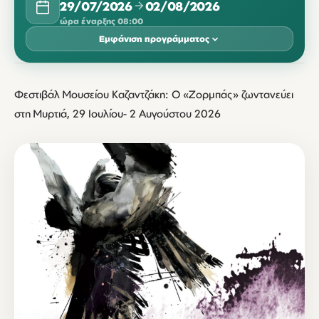
29/07/2026
02/08/2026
ώρα έναρξης 08:00
Εμφάνιση προγράμματος
ΙΟΎΛΙΟΣ 2026
Φεστιβάλ Μουσείου Καζαντζάκη: Ο «Ζορμπάς» ζωντανεύει
ΔΕΥ
ΤΡΊ
ΤΕΤ
ΠΈΜ
ΠΑΡ
ΣΆΒ
ΚΥΡ
στη Μυρτιά, 29 Ιουλίου- 2 Αυγούστου 2026
29
30
31
08:00
08:00
08:00
ΑΎΓΟΥΣΤΟΣ 2026
ΔΕΥ
ΤΡΊ
ΤΕΤ
ΠΈΜ
ΠΑΡ
ΣΆΒ
ΚΥΡ
01
02
08:00
08:00