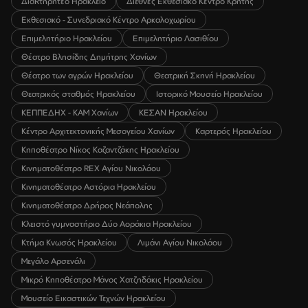
ΔιαRτηρητέο Ηράκλειο
Διεθνές Εκθεσιακό Κέντρο Κρήτης
Εκθεσιακό - Συνεδριακό Κέντρο Αρκαλοχωρίου
Επιμελητήριο Ηρακλείου
Επιμελητήριο Λασιθίου
Θέατρο Βλησίδης Δημήτρης Χανίων
Θέατρο των αγρών Ηρακλείου
Θεατρική Σκηνή Ηρακλείου
Θεατρικός σταθμός Ηρακλείου
Ιστορικό Μουσείο Ηρακλείου
ΚΕΠΠΕΔΗΧ - ΚΑΜ Χανίων
ΚΕΣΑΝ Ηρακλείου
Κέντρο Αρχιτεκτονικής Μεσογείου Χανίων
Καρτερός Ηρακλείου
Κηποθέατρο Νίκος Καζαντζάκης Ηρακλείου
Κινηματοθέατρο REX Αγίου Νικολάου
Κινηματοθέατρο Αστόρια Ηρακλείου
Κινηματοθέατρο Δρήρος Νεάπολης
Κλειστό γυμναστήριο Δύο Αοράκια Ηρακλείου
Κτήμα Κνωσός Ηρακλείου
Λιμάνι Αγίου Νικολάου
Μεγάλο Αρσενάλι
Μικρό Κηποθέατρο Μάνος Χατζηδάκις Ηρακλείου
Μουσείο Εικαστικών Τεχνών Ηρακλείου