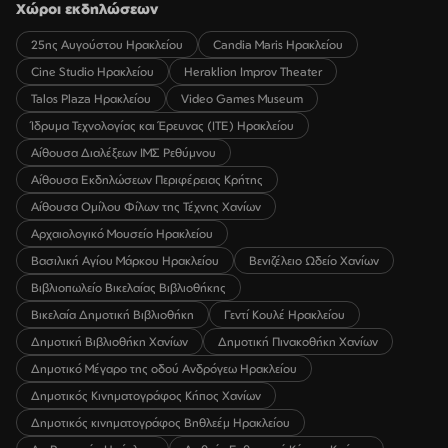
Χώροι εκδηλώσεων
25ης Αυγούστου Ηρακλείου
Candia Maris Ηρακλείου
Cine Studio Ηρακλείου
Heraklion Improv Theater
Talos Plaza Ηρακλείου
Video Games Museum
Ίδρυμα Τεχνολογίας και Έρευνας (ΙΤΕ) Ηρακλείου
Αίθουσα Διαλέξεων ΙΜΣ Ρεθύμνου
Αίθουσα Εκδηλώσεων Περιφέρειας Κρήτης
Αίθουσα Ομίλου Φίλων της Τέχνης Χανίων
Αρχαιολογικό Μουσείο Ηρακλείου
Βασιλική Αγίου Μάρκου Ηρακλείου
Βενιζέλειο Ωδείο Χανίων
Βιβλιοπωλείο Βικελαίας Βιβλιοθήκης
Βικελαία Δημοτική Βιβλιοθήκη
Γεντί Κουλέ Ηρακλείου
Δημοτική Βιβλιοθήκη Χανίων
Δημοτική Πινακοθήκη Χανίων
Δημοτικό Μέγαρο της οδού Ανδρόγεω Ηρακλείου
Δημοτικός Κινηματογράφος Κήπος Χανίων
Δημοτικός κινηματογράφος Βηθλεέμ Ηρακλείου