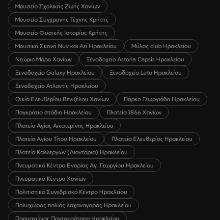
Μουσείο Σχολικής Ζωής Χανίων
Μουσείο Σύγχρονης Τέχνης Κρήτης
Μουσείο Φυσικής Ιστορίας Κρήτης
Μουσική Σκηνή Νυν και Αεί Ηρακλείου
Μύλος club Ηρακλείου
Νεώριο Μόρο Χανίων
Ξενοδοχείο Astoria Capsis Ηρακλείου
Ξενοδοχείο Galaxy Ηρακλείου
Ξενοδοχείο Lato Ηρακλείου
Ξενοδοχείο Ατλαντίς Ηρακλείου
Οικία Ελευθερίου Βενιζέλου Χανίων
Πάρκο Γεωργιάδη Ηρακλείου
Παγκρήτιο στάδιο Ηρακλείου
Πλατεία 1866 Χανίων
Πλατεία Αγίας Αικατερίνης Ηρακλείου
Πλατεία Αγίου Τίτου Ηρακλείου
Πλατεία Ελευθερίας Ηρακλείου
Πλατεία Καλλεργών (Λιοντάρια) Ηρακλείου
Πνευματικό Κέντρο Ενορίας Αγ. Γεωργίου Ηρακλείου
Πνευματικό Κέντρο Χανίων
Πολιτιστικό Συνεδριακό Κέντρο Ηρακλείου
Πολυχώρος παλιάς λαχαναγοράς Ηρακλείου
Προμαχώνας Παντοκράτορα Ηρακλείου