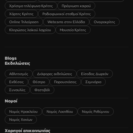
Χρήσιμα τηλέφωνα Κρήτης
Πρόγνωση καιρού
Χάρτης Κρήτης
Ραδιοφωνικοί σταθμοί Κρήτης
Online Τηλεόραση
Webcams στην Ελλάδα
Ονειροκρίτης
Κληρώσεις λαϊκού λαχείου
Μουσεία Κρήτης
Blogs
Εκδηλώσεις
Αθλητισμός
Διάφορες εκδηλώσεις
Είσοδος Δωρεάν
Εκθέσεις
Θέατρο
Παρουσιάσεις
Σεμινάρια
Συναυλίες
Φεστιβάλ
Νομοί
Νομός Ηρακλείου
Νομός Λασιθίου
Νομός Ρεθύμνου
Νομός Χανίων
Χορηγοί επικοινωνίας