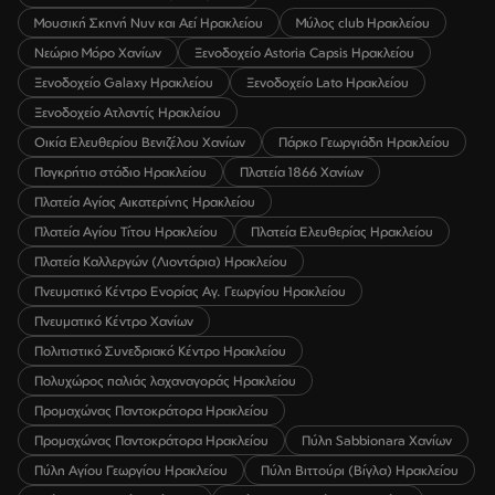
Μουσική Σκηνή Νυν και Αεί Ηρακλείου
Μύλος club Ηρακλείου
Νεώριο Μόρο Χανίων
Ξενοδοχείο Astoria Capsis Ηρακλείου
Ξενοδοχείο Galaxy Ηρακλείου
Ξενοδοχείο Lato Ηρακλείου
Ξενοδοχείο Ατλαντίς Ηρακλείου
Οικία Ελευθερίου Βενιζέλου Χανίων
Πάρκο Γεωργιάδη Ηρακλείου
Παγκρήτιο στάδιο Ηρακλείου
Πλατεία 1866 Χανίων
Πλατεία Αγίας Αικατερίνης Ηρακλείου
Πλατεία Αγίου Τίτου Ηρακλείου
Πλατεία Ελευθερίας Ηρακλείου
Πλατεία Καλλεργών (Λιοντάρια) Ηρακλείου
Πνευματικό Κέντρο Ενορίας Αγ. Γεωργίου Ηρακλείου
Πνευματικό Κέντρο Χανίων
Πολιτιστικό Συνεδριακό Κέντρο Ηρακλείου
Πολυχώρος παλιάς λαχαναγοράς Ηρακλείου
Προμαχώνας Παντοκράτορα Ηρακλείου
Προμαχώνας Παντοκράτορα Ηρακλείου
Πύλη Sabbionara Χανίων
Πύλη Αγίου Γεωργίου Ηρακλείου
Πύλη Βιττούρι (Βίγλα) Ηρακλείου