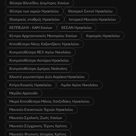
Θέατρο Βλησίδης Δημήτρης Χανίων
Θέατρο των αγρών Ηρακλείου
Θεατρική Σκηνή Ηρακλείου
Θεατρικός σταθμός Ηρακλείου
Ιστορικό Μουσείο Ηρακλείου
ΚΕΠΠΕΔΗΧ - ΚΑΜ Χανίων
ΚΕΣΑΝ Ηρακλείου
Κέντρο Αρχιτεκτονικής Μεσογείου Χανίων
Καρτερός Ηρακλείου
Κηποθέατρο Νίκος Καζαντζάκης Ηρακλείου
Κινηματοθέατρο REX Αγίου Νικολάου
Κινηματοθέατρο Αστόρια Ηρακλείου
Κινηματοθέατρο Δρήρος Νεάπολης
Κλειστό γυμναστήριο Δύο Αοράκια Ηρακλείου
Κτήμα Κνωσός Ηρακλείου
Λιμάνι Αγίου Νικολάου
Μεγάλο Αρσενάλι
Μικρό Κηποθέατρο Μάνος Χατζηδάκις Ηρακλείου
Μουσείο Εικαστικών Τεχνών Ηρακλείου
Μουσείο Σχολικής Ζωής Χανίων
Μουσείο Σύγχρονης Τέχνης Κρήτης
Μουσείο Φυσικής Ιστορίας Κρήτης