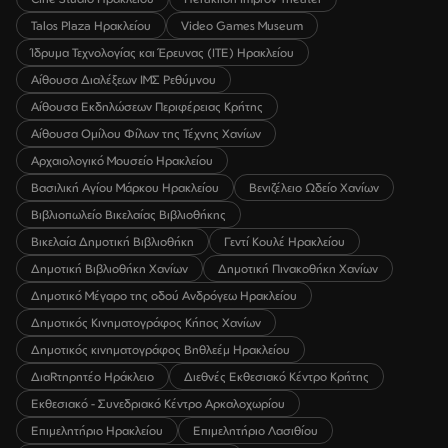
Talos Plaza Ηρακλείου
Video Games Museum
Ίδρυμα Τεχνολογίας και Έρευνας (ΙΤΕ) Ηρακλείου
Αίθουσα Διαλέξεων ΙΜΣ Ρεθύμνου
Αίθουσα Εκδηλώσεων Περιφέρειας Κρήτης
Αίθουσα Ομίλου Φίλων της Τέχνης Χανίων
Αρχαιολογικό Μουσείο Ηρακλείου
Βασιλική Αγίου Μάρκου Ηρακλείου
Βενιζέλειο Ωδείο Χανίων
Βιβλιοπωλείο Βικελαίας Βιβλιοθήκης
Βικελαία Δημοτική Βιβλιοθήκη
Γεντί Κουλέ Ηρακλείου
Δημοτική Βιβλιοθήκη Χανίων
Δημοτική Πινακοθήκη Χανίων
Δημοτικό Μέγαρο της οδού Ανδρόγεω Ηρακλείου
Δημοτικός Κινηματογράφος Κήπος Χανίων
Δημοτικός κινηματογράφος Βηθλεέμ Ηρακλείου
ΔιαRτηρητέο Ηράκλειο
Διεθνές Εκθεσιακό Κέντρο Κρήτης
Εκθεσιακό - Συνεδριακό Κέντρο Αρκαλοχωρίου
Επιμελητήριο Ηρακλείου
Επιμελητήριο Λασιθίου