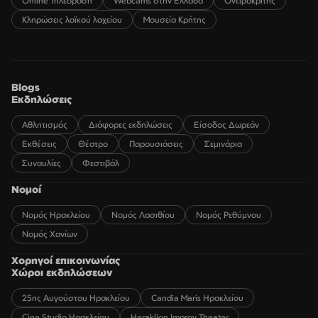
Online Τηλεόραση
Webcams στην Ελλάδα
Ονειροκρίτης
Κληρώσεις λαϊκού λαχείου
Μουσεία Κρήτης
Blogs
Εκδηλώσεις
Αθλητισμός
Διάφορες εκδηλώσεις
Είσοδος Δωρεάν
Εκθέσεις
Θέατρο
Παρουσιάσεις
Σεμινάρια
Συναυλίες
Φεστιβάλ
Νομοί
Νομός Ηρακλείου
Νομός Λασιθίου
Νομός Ρεθύμνου
Νομός Χανίων
Χορηγοί επικοινωνίας
Χώροι εκδηλώσεων
25ης Αυγούστου Ηρακλείου
Candia Maris Ηρακλείου
Cine Studio Ηρακλείου
Heraklion Improv Theater