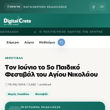
ΚΑΤΑΧΩΡΗΣΗ ΕΚΔΗΛΩΣΗΣ
ΚΡΗΤΗ
ΚΕΔΑΣΗ
●
Ο ΠΟΛΙΤΙΣΤΙΚΟΣ ΟΔΗΓΟΣ ΤΗΣ ΚΡΗΤΗΣ
Σήμερα
Αύριο
Μεθαύριο
ΦΕΣΤΙΒΆΛ
Τον Ιούνιο το 5ο Παιδικό
Φεστιβάλ του Αγίου Νικολάου
19/05/2014
1,582
archived
Νομός Λασιθίου
Φεστιβάλ
ΠΡΌΓΡΑΜΜΑ ΕΚΔΉΛΩΣΗΣ