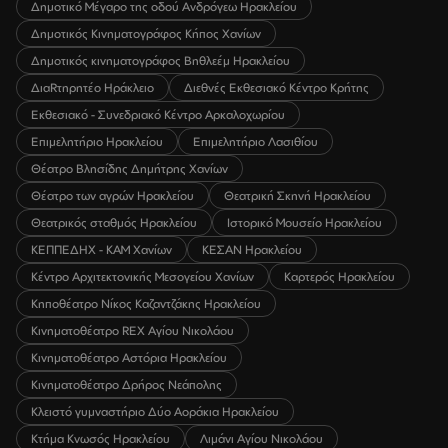
Δημοτικό Μέγαρο της οδού Ανδρόγεω Ηρακλείου
Δημοτικός Κινηματογράφος Κήπος Χανίων
Δημοτικός κινηματογράφος Βηθλεέμ Ηρακλείου
ΔιαRτηρητέο Ηράκλειο
Διεθνές Εκθεσιακό Κέντρο Κρήτης
Εκθεσιακό - Συνεδριακό Κέντρο Αρκαλοχωρίου
Επιμελητήριο Ηρακλείου
Επιμελητήριο Λασιθίου
Θέατρο Βλησίδης Δημήτρης Χανίων
Θέατρο των αγρών Ηρακλείου
Θεατρική Σκηνή Ηρακλείου
Θεατρικός σταθμός Ηρακλείου
Ιστορικό Μουσείο Ηρακλείου
ΚΕΠΠΕΔΗΧ - ΚΑΜ Χανίων
ΚΕΣΑΝ Ηρακλείου
Κέντρο Αρχιτεκτονικής Μεσογείου Χανίων
Καρτερός Ηρακλείου
Κηποθέατρο Νίκος Καζαντζάκης Ηρακλείου
Κινηματοθέατρο REX Αγίου Νικολάου
Κινηματοθέατρο Αστόρια Ηρακλείου
Κινηματοθέατρο Δρήρος Νεάπολης
Κλειστό γυμναστήριο Δύο Αοράκια Ηρακλείου
Κτήμα Κνωσός Ηρακλείου
Λιμάνι Αγίου Νικολάου