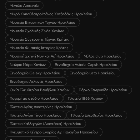
Μεγάλο Αρσενάλι
Μικρό Κηποθέατρο Μάνος Χατζηδάκις Ηρακλείου
Μουσείο Εικαστικών Τεχνών Ηρακλείου
Μουσείο Σχολικής Ζωής Χανίων
Μουσείο Σύγχρονης Τέχνης Κρήτης
Μουσείο Φυσικής Ιστορίας Κρήτης
Μουσική Σκηνή Νυν και Αεί Ηρακλείου
Μύλος club Ηρακλείου
Νεώριο Μόρο Χανίων
Ξενοδοχείο Astoria Capsis Ηρακλείου
Ξενοδοχείο Galaxy Ηρακλείου
Ξενοδοχείο Lato Ηρακλείου
Ξενοδοχείο Ατλαντίς Ηρακλείου
Οικία Ελευθερίου Βενιζέλου Χανίων
Πάρκο Γεωργιάδη Ηρακλείου
Παγκρήτιο στάδιο Ηρακλείου
Πλατεία 1866 Χανίων
Πλατεία Αγίας Αικατερίνης Ηρακλείου
Πλατεία Αγίου Τίτου Ηρακλείου
Πλατεία Ελευθερίας Ηρακλείου
Πλατεία Καλλεργών (Λιοντάρια) Ηρακλείου
Πνευματικό Κέντρο Ενορίας Αγ. Γεωργίου Ηρακλείου