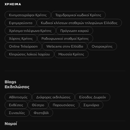
ΧΡΗΣΙΜΑ
Κινηματογράφοι Κρήτης
Ταχυδρομικοί κωδικοί Κρήτης
Εφημερεύοντα
Κωδικοί κλήσεων σταθερών τηλεφώνων Ελλάδος
Χρήσιμα τηλέφωνα Κρήτης
Πρόγνωση καιρού
Χάρτης Κρήτης
Ραδιοφωνικοί σταθμοί Κρήτης
Online Τηλεόραση
Webcams στην Ελλάδα
Ονειροκρίτης
Κληρώσεις λαϊκού λαχείου
Μουσεία Κρήτης
Blogs
Εκδηλώσεις
Αθλητισμός
Διάφορες εκδηλώσεις
Είσοδος Δωρεάν
Εκθέσεις
Θέατρο
Παρουσιάσεις
Σεμινάρια
Συναυλίες
Φεστιβάλ
Νομοί