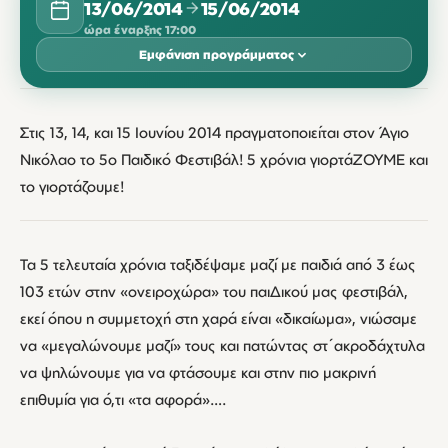
13/06/2014
15/06/2014
ώρα έναρξης 17:00
Εμφάνιση προγράμματος
ΙΟΎΝΙΟΣ 2014
Στις 13, 14, και 15 Ιουνίου 2014 πραγματοποιείται στον Άγιο
ΔΕΥ
ΤΡΊ
ΤΕΤ
ΠΈΜ
ΠΑΡ
ΣΆΒ
ΚΥΡ
Νικόλαο το 5ο Παιδικό Φεστιβάλ! 5 χρόνια γιορτάΖΟΥΜΕ και
13
14
15
το γιορτάζουμε!
17:00
17:00
17:00
Τα 5 τελευταία χρόνια ταξιδέψαμε μαζί με παιδιά από 3 έως
103 ετών στην «ονειροχώρα» του παιΔικού μας φεστιβάλ,
εκεί όπου η συμμετοχή στη χαρά είναι «δικαίωμα», νιώσαμε
να «μεγαλώνουμε μαζί» τους και πατώντας στ΄ακροδάχτυλα
να ψηλώνουμε για να φτάσουμε και στην πιο μακρινή
επιθυμία για ό,τι «τα αφορά»….