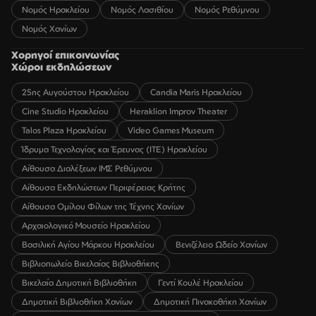
Νομός Ηρακλείου
Νομός Λασιθίου
Νομός Ρεθύμνου
Νομός Χανίων
Χορηγοί επικοινωνίας
Χώροι εκδηλώσεων
25ης Αυγούστου Ηρακλείου
Candia Maris Ηρακλείου
Cine Studio Ηρακλείου
Heraklion Improv Theater
Talos Plaza Ηρακλείου
Video Games Museum
Ίδρυμα Τεχνολογίας και Έρευνας (ΙΤΕ) Ηρακλείου
Αίθουσα Διαλέξεων ΙΜΣ Ρεθύμνου
Αίθουσα Εκδηλώσεων Περιφέρειας Κρήτης
Αίθουσα Ομίλου Φίλων της Τέχνης Χανίων
Αρχαιολογικό Μουσείο Ηρακλείου
Βασιλική Αγίου Μάρκου Ηρακλείου
Βενιζέλειο Ωδείο Χανίων
Βιβλιοπωλείο Βικελαίας Βιβλιοθήκης
Βικελαία Δημοτική Βιβλιοθήκη
Γεντί Κουλέ Ηρακλείου
Δημοτική Βιβλιοθήκη Χανίων
Δημοτική Πινακοθήκη Χανίων