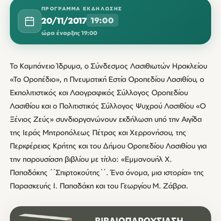
ΠΡΌΓΡΑΜΜΑ ΕΚΔΉΛΩΣΗΣ
20/11/2017
19:00
ώρα έναρξης 19:00
Το Καμπάνειο Ίδρυμα, ο Σύνδεσμος Λασιθιωτών Ηρακλείου
«Το Οροπέδιο», η Πνευματική Εστία Οροπεδίου Λασιθίου, ο
Εκπολιτιστικός και Λαογραφικός Σύλλογος Οροπεδίου
Λασιθίου και ο Πολιτιστικός Σύλλογος Ψυχρού Λασιθίου «Ο
Ξένιος Ζεύς» συνδιοργανώνουν εκδήλωση υπό την Αιγίδα
της Ιεράς Μητροπόλεως Πέτρας και Χερρονήσου, της
Περιφέρειας Κρήτης και του Δήμου Οροπεδίου Λασιθίου για
την παρουσίαση βιβλίου με τίτλο: «Εμμανουήλ Χ.
Παπαδάκης ΄΄Σπιρτοκούτης΄΄. Ένα όνομα, μια ιστορία» της
Παρασκευής I. Παπαδάκη και του Γεωργίου M. Ζάβρα.