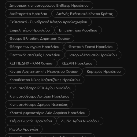
Δημοτικός κινηματογράφος Βηθλεέμ Ηρακλείου
ΔιαRτηρητέο Ηράκλειο
Διεθνές Εκθεσιακό Κέντρο Κρήτης
Εκθεσιακό - Συνεδριακό Κέντρο Αρκαλοχωρίου
Επιμελητήριο Ηρακλείου
Επιμελητήριο Λασιθίου
Θέατρο Βλησίδης Δημήτρης Χανίων
Θέατρο των αγρών Ηρακλείου
Θεατρική Σκηνή Ηρακλείου
Θεατρικός σταθμός Ηρακλείου
Ιστορικό Μουσείο Ηρακλείου
ΚΕΠΠΕΔΗΧ - ΚΑΜ Χανίων
ΚΕΣΑΝ Ηρακλείου
Κέντρο Αρχιτεκτονικής Μεσογείου Χανίων
Καρτερός Ηρακλείου
Κηποθέατρο Νίκος Καζαντζάκης Ηρακλείου
Κινηματοθέατρο REX Αγίου Νικολάου
Κινηματοθέατρο Αστόρια Ηρακλείου
Κινηματοθέατρο Δρήρος Νεάπολης
Κλειστό γυμναστήριο Δύο Αοράκια Ηρακλείου
Κτήμα Κνωσός Ηρακλείου
Λιμάνι Αγίου Νικολάου
Μεγάλο Αρσενάλι