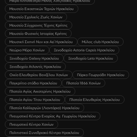
Μικρό Κηποθέατρο Μάνος Χατζηδάκις Ηρακλείου
Μουσείο Εικαστικών Τεχνών Ηρακλείου
Μουσείο Σχολικής Ζωής Χανίων
Μουσείο Σύγχρονης Τέχνης Κρήτης
Μουσείο Φυσικής Ιστορίας Κρήτης
Μουσική Σκηνή Νυν και Αεί Ηρακλείου
Μύλος club Ηρακλείου
Νεώριο Μόρο Χανίων
Ξενοδοχείο Astoria Capsis Ηρακλείου
Ξενοδοχείο Galaxy Ηρακλείου
Ξενοδοχείο Lato Ηρακλείου
Ξενοδοχείο Ατλαντίς Ηρακλείου
Οικία Ελευθερίου Βενιζέλου Χανίων
Πάρκο Γεωργιάδη Ηρακλείου
Παγκρήτιο στάδιο Ηρακλείου
Πλατεία 1866 Χανίων
Πλατεία Αγίας Αικατερίνης Ηρακλείου
Πλατεία Αγίου Τίτου Ηρακλείου
Πλατεία Ελευθερίας Ηρακλείου
Πλατεία Καλλεργών (Λιοντάρια) Ηρακλείου
Πνευματικό Κέντρο Ενορίας Αγ. Γεωργίου Ηρακλείου
Πνευματικό Κέντρο Χανίων
Πολιτιστικό Συνεδριακό Κέντρο Ηρακλείου