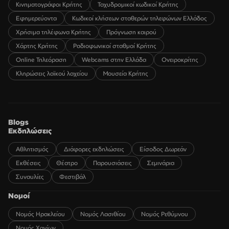
Κινηματογράφοι Κρήτης
Ταχυδρομικοί κωδικοί Κρήτης
Εφημερεύοντα
Κωδικοί κλήσεων σταθερών τηλεφώνων Ελλάδος
Χρήσιμα τηλέφωνα Κρήτης
Πρόγνωση καιρού
Χάρτης Κρήτης
Ραδιοφωνικοί σταθμοί Κρήτης
Online Τηλεόραση
Webcams στην Ελλάδα
Ονειροκρίτης
Κληρώσεις λαϊκού λαχείου
Μουσεία Κρήτης
Blogs
Εκδηλώσεις
Αθλητισμός
Διάφορες εκδηλώσεις
Είσοδος Δωρεάν
Εκθέσεις
Θέατρο
Παρουσιάσεις
Σεμινάρια
Συναυλίες
Φεστιβάλ
Νομοί
Νομός Ηρακλείου
Νομός Λασιθίου
Νομός Ρεθύμνου
Νομός Χανίων