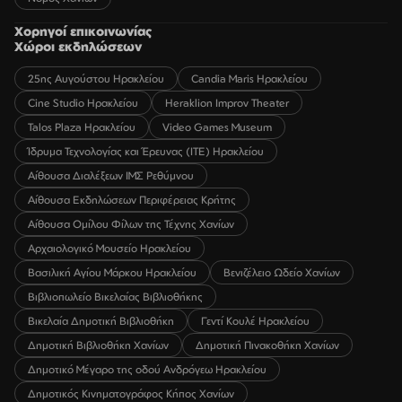
Χορηγοί επικοινωνίας
Χώροι εκδηλώσεων
25ης Αυγούστου Ηρακλείου
Candia Maris Ηρακλείου
Cine Studio Ηρακλείου
Heraklion Improv Theater
Talos Plaza Ηρακλείου
Video Games Museum
Ίδρυμα Τεχνολογίας και Έρευνας (ΙΤΕ) Ηρακλείου
Αίθουσα Διαλέξεων ΙΜΣ Ρεθύμνου
Αίθουσα Εκδηλώσεων Περιφέρειας Κρήτης
Αίθουσα Ομίλου Φίλων της Τέχνης Χανίων
Αρχαιολογικό Μουσείο Ηρακλείου
Βασιλική Αγίου Μάρκου Ηρακλείου
Βενιζέλειο Ωδείο Χανίων
Βιβλιοπωλείο Βικελαίας Βιβλιοθήκης
Βικελαία Δημοτική Βιβλιοθήκη
Γεντί Κουλέ Ηρακλείου
Δημοτική Βιβλιοθήκη Χανίων
Δημοτική Πινακοθήκη Χανίων
Δημοτικό Μέγαρο της οδού Ανδρόγεω Ηρακλείου
Δημοτικός Κινηματογράφος Κήπος Χανίων