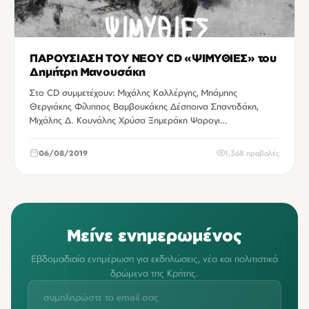
ΠΑΡΟΥΣΙΑΣΗ ΤΟΥ ΝΕΟΥ CD «ΨΙΜΥΘΙΕΣ» του
Δημήτρη Μανουσάκη
Στο CD συμμετέχουν: Μιχάλης Καλλέργης, Μπάμπης
Θεργιάκης Φίλιππος Βαμβουκάκης Δέσποινα Σπαντιδάκη,
Μιχάλης Δ. Κουνάλης Χρύσα Ξημεράκη Ψαρογι…
06/08/2019
1,368 προβολές
Μείνε ενημερωμένος
Εβδομαδιαία ενημέρωση για εκδηλώσεις, νέα και πολιτιστικά
δρώμενα της Κρήτης.