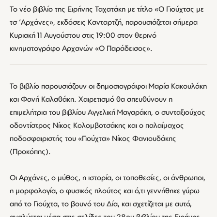
Το νέο βιβλίο της Ειρήνης Ταχατάκη με τίτλο «Ο Γιούχτας με
τσ ‘Αρχάνες», εκδόσεις Κανταρτζή, παρουσιάζεται σήμερα
Κυριακή 11 Αυγούστου στις 19:00 στον θερινό
κινηματογράφο Αρχανών «Ο Παράδεισος».
Το βιβλίο παρουσιάζουν οι δημοσιογράφοι Μαρία Κακουλάκη
και Φανή Καλαθάκη. Χαιρετισμό θα απευθύνουν η
επιμελήτρια του βιβλίου Αγγελική Μαγαράκη, ο συνταξιούχος
οδοντίατρος Νίκος Κολομβοτσάκης και ο παλαίμαχος
ποδοσφαιριστής του «Γιούχτα» Νίκος Φανιουδάκης
(Προκόπης).
Οι Αρχάνες, ο μύθος, η ιστορία, οι τοποθεσίες, οι άνθρωποι,
η μορφολογία, ο φυσικός πλούτος και ό,τι γεννήθηκε γύρω
από το Γιούχτα, το βουνό του Δία, και σχετίζεται με αυτό,
αναλύεται μέσα στις σελίδες του 28ου βιβλίου της Ειρήνης