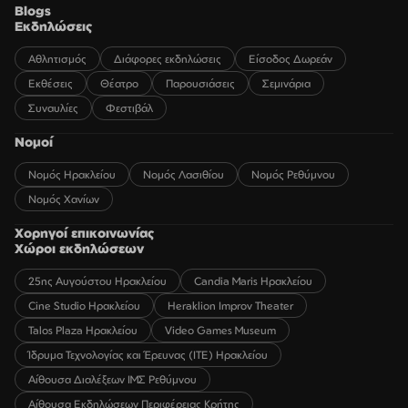
Blogs
Εκδηλώσεις
Αθλητισμός
Διάφορες εκδηλώσεις
Είσοδος Δωρεάν
Εκθέσεις
Θέατρο
Παρουσιάσεις
Σεμινάρια
Συναυλίες
Φεστιβάλ
Νομοί
Νομός Ηρακλείου
Νομός Λασιθίου
Νομός Ρεθύμνου
Νομός Χανίων
Χορηγοί επικοινωνίας
Χώροι εκδηλώσεων
25ης Αυγούστου Ηρακλείου
Candia Maris Ηρακλείου
Cine Studio Ηρακλείου
Heraklion Improv Theater
Talos Plaza Ηρακλείου
Video Games Museum
Ίδρυμα Τεχνολογίας και Έρευνας (ΙΤΕ) Ηρακλείου
Αίθουσα Διαλέξεων ΙΜΣ Ρεθύμνου
Αίθουσα Εκδηλώσεων Περιφέρειας Κρήτης