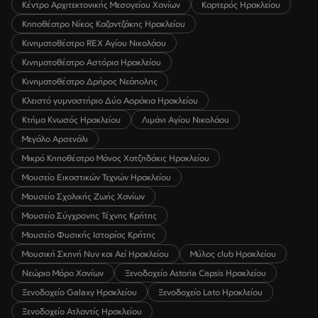
Κέντρο Αρχιτεκτονικής Μεσογείου Χανίων
Καρτερός Ηρακλείου
Κηποθέατρο Νίκος Καζαντζάκης Ηρακλείου
Κινηματοθέατρο REX Αγίου Νικολάου
Κινηματοθέατρο Αστόρια Ηρακλείου
Κινηματοθέατρο Δρήρος Νεάπολης
Κλειστό γυμναστήριο Δύο Αοράκια Ηρακλείου
Κτήμα Κνωσός Ηρακλείου
Λιμάνι Αγίου Νικολάου
Μεγάλο Αρσενάλι
Μικρό Κηποθέατρο Μάνος Χατζηδάκις Ηρακλείου
Μουσείο Εικαστικών Τεχνών Ηρακλείου
Μουσείο Σχολικής Ζωής Χανίων
Μουσείο Σύγχρονης Τέχνης Κρήτης
Μουσείο Φυσικής Ιστορίας Κρήτης
Μουσική Σκηνή Νυν και Αεί Ηρακλείου
Μύλος club Ηρακλείου
Νεώριο Μόρο Χανίων
Ξενοδοχείο Astoria Capsis Ηρακλείου
Ξενοδοχείο Galaxy Ηρακλείου
Ξενοδοχείο Lato Ηρακλείου
Ξενοδοχείο Ατλαντίς Ηρακλείου