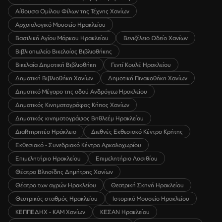
Αίθουσα Ομίλου Φίλων της Τέχνης Χανίων
Αρχαιολογικό Μουσείο Ηρακλείου
Βασιλική Αγίου Μάρκου Ηρακλείου
Βενιζέλειο Ωδείο Χανίων
Βιβλιοπωλείο Βικελαίας Βιβλιοθήκης
Βικελαία Δημοτική Βιβλιοθήκη
Γεντί Κουλέ Ηρακλείου
Δημοτική Βιβλιοθήκη Χανίων
Δημοτική Πινακοθήκη Χανίων
Δημοτικό Μέγαρο της οδού Ανδρόγεω Ηρακλείου
Δημοτικός Κινηματογράφος Κήπος Χανίων
Δημοτικός κινηματογράφος Βηθλεέμ Ηρακλείου
ΔιαRτηρητέο Ηράκλειο
Διεθνές Εκθεσιακό Κέντρο Κρήτης
Εκθεσιακό - Συνεδριακό Κέντρο Αρκαλοχωρίου
Επιμελητήριο Ηρακλείου
Επιμελητήριο Λασιθίου
Θέατρο Βλησίδης Δημήτρης Χανίων
Θέατρο των αγρών Ηρακλείου
Θεατρική Σκηνή Ηρακλείου
Θεατρικός σταθμός Ηρακλείου
Ιστορικό Μουσείο Ηρακλείου
ΚΕΠΠΕΔΗΧ - ΚΑΜ Χανίων
ΚΕΣΑΝ Ηρακλείου