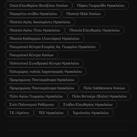
Οικία Ελευθερίου Βενιζέλου Χανίων
Πάρκο Γεωργιάδη Ηρακλείου
Παγκρήτιο στάδιο Ηρακλείου
Πλατεία 1866 Χανίων
Πλατεία Αγίας Αικατερίνης Ηρακλείου
Πλατεία Αγίου Τίτου Ηρακλείου
Πλατεία Ελευθερίας Ηρακλείου
Πλατεία Καλλεργών (Λιοντάρια) Ηρακλείου
Πνευματικό Κέντρο Ενορίας Αγ. Γεωργίου Ηρακλείου
Πνευματικό Κέντρο Χανίων
Πολιτιστικό Συνεδριακό Κέντρο Ηρακλείου
Πολυχώρος παλιάς λαχαναγοράς Ηρακλείου
Προμαχώνας Παντοκράτορα Ηρακλείου
Προμαχώνας Παντοκράτορα Ηρακλείου
Πύλη Sabbionara Χανίων
Πύλη Αγίου Γεωργίου Ηρακλείου
Πύλη Βιττούρι (Βίγλα) Ηρακλείου
Σπίτι Πολιτισμού Ρεθύμνου
Στάδιο Ελευθερίας Ηρακλείου
Τ.Ε.Ι Κρήτης
ΤΕΕ Ηρακλείου
Τεχνόπολις Ηρακλείου