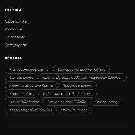
ΣΧΕΤΙΚΑ
Όροι χρήσης
Διαφήμιση
Επικοινωνία
Καταχώρηση
ΧΡΗΣΙΜΑ
Κινηματογράφοι Κρήτης
Ταχυδρομικοί κωδικοί Κρήτης
Εφημερεύοντα
Κωδικοί κλήσεων σταθερών τηλεφώνων Ελλάδος
Χρήσιμα τηλέφωνα Κρήτης
Πρόγνωση καιρού
Χάρτης Κρήτης
Ραδιοφωνικοί σταθμοί Κρήτης
Online Τηλεόραση
Webcams στην Ελλάδα
Ονειροκρίτης
Κληρώσεις λαϊκού λαχείου
Μουσεία Κρήτης