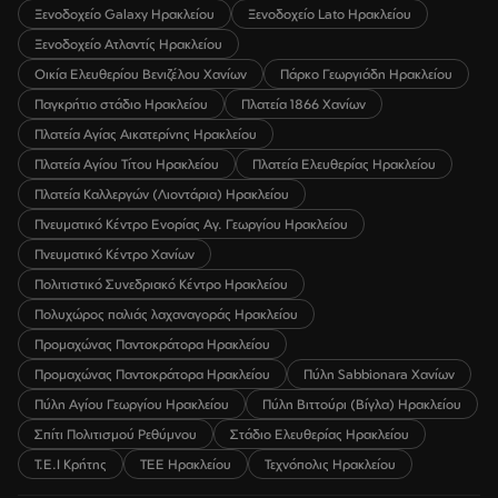
Ξενοδοχείο Galaxy Ηρακλείου
Ξενοδοχείο Lato Ηρακλείου
Ξενοδοχείο Ατλαντίς Ηρακλείου
Οικία Ελευθερίου Βενιζέλου Χανίων
Πάρκο Γεωργιάδη Ηρακλείου
Παγκρήτιο στάδιο Ηρακλείου
Πλατεία 1866 Χανίων
Πλατεία Αγίας Αικατερίνης Ηρακλείου
Πλατεία Αγίου Τίτου Ηρακλείου
Πλατεία Ελευθερίας Ηρακλείου
Πλατεία Καλλεργών (Λιοντάρια) Ηρακλείου
Πνευματικό Κέντρο Ενορίας Αγ. Γεωργίου Ηρακλείου
Πνευματικό Κέντρο Χανίων
Πολιτιστικό Συνεδριακό Κέντρο Ηρακλείου
Πολυχώρος παλιάς λαχαναγοράς Ηρακλείου
Προμαχώνας Παντοκράτορα Ηρακλείου
Προμαχώνας Παντοκράτορα Ηρακλείου
Πύλη Sabbionara Χανίων
Πύλη Αγίου Γεωργίου Ηρακλείου
Πύλη Βιττούρι (Βίγλα) Ηρακλείου
Σπίτι Πολιτισμού Ρεθύμνου
Στάδιο Ελευθερίας Ηρακλείου
Τ.Ε.Ι Κρήτης
ΤΕΕ Ηρακλείου
Τεχνόπολις Ηρακλείου