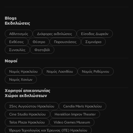
Blogs
Εκδηλώσεις
Αθλητισμός
Διάφορες εκδηλώσεις
Είσοδος Δωρεάν
Εκθέσεις
Θέατρο
Παρουσιάσεις
Σεμινάρια
Συναυλίες
Φεστιβάλ
Νομοί
Νομός Ηρακλείου
Νομός Λασιθίου
Νομός Ρεθύμνου
Νομός Χανίων
Χορηγοί επικοινωνίας
Χώροι εκδηλώσεων
25ης Αυγούστου Ηρακλείου
Candia Maris Ηρακλείου
Cine Studio Ηρακλείου
Heraklion Improv Theater
Talos Plaza Ηρακλείου
Video Games Museum
Ίδρυμα Τεχνολογίας και Έρευνας (ΙΤΕ) Ηρακλείου